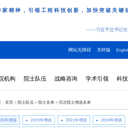
学家精神，引领工程科技创新，加快突破关键
——习近平总书记在
网站无障碍
关怀版
Englis
院机构
院士队伍
战略咨询
学术引领
科
领导
多
多
多
研究动态
战略咨询
工作动态
更多
院刊建设
更多
更多
更多
更多
更多
更多
置：
首页
>
院士队伍
>
院士名单
>
历次院士增选名单
特
产
桌会
978
“近地小行星防御与利用战略
湖北研究院学术委员会会议
Engineering刊群
145
“耦合可再生能源的煤炭清洁高效利用战略研究”重点项目启动会在徐州召开
“农林类‘双一流’高校教育科技人才一体化发展战略实施路径与效能评价研究”项目启动会在昆明召开
人
2026-07-27
2026-07-29
在京举行
外籍院士名单
人
研究” 国际合作战略咨询项
暨项目评审会在武汉召开
炉
大
137
人
目启动会在京召开
025年增选
2023年增选
2021年增选
2019年增选
在国家科学技术
略
日韩
2026年7月3日，中国工程院国
3月31日，中国工程科技发展战
6月17日，科睿唯安发布
化工、冶金与材料工程学部2026年科技战略咨询项目联合启动会在长沙召开
“教育科技人才一体发展战略实施路径与效能评价研究”“中国工程教育蓝皮书”项目启动会在北京召开
2026-07-27
2026-07-07
央
146
人
中央委员、中央候补委员和中央
国科协第十一次
研
成功
际合作战略咨询项目“近地小行
略湖北研究院（以下简称“湖北
证报告（Journal Citat