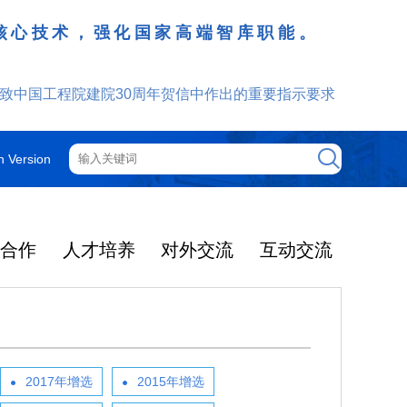
核心技术，强化国家高端智库职能。
致中国工程院建院30周年贺信中作出的重要指示要求
h Version
技合作
人才培养
对外交流
互动交流
工程院机构
院士增选
院士行
外籍院士
咨询管理制度
光华工程科技奖
更多
更多
更多
更多
更多
更多
更多
2025年度影响因子出
提名和评选
获奖人员名单
大事记
光华奖介绍
中国工程院关于印发《中国工程院咨询项目依托单位的管理规定》的通知
2025-12-08
机构图
智汇云岭药乡 赋能产业振兴
院领导
中国工程院院刊
通知公告
2025年当选外籍院士共24人
2017年增选
2015年增选
光华工程科技奖简介
了2026年度期刊引
2026年5月19日-21日，中国工
2025-03-04
中国工程院关于印发《中国工程院院士科技咨询工作管理规定》的通知
2025-12-08
院士大会
主席团
ion Rreports，JC
程院云岭中药材院士行在昆明、