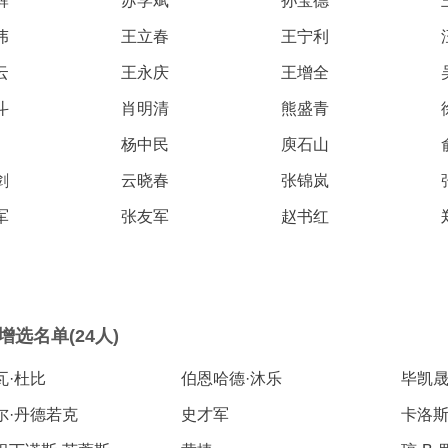
辉
苏学斌
孙宝德
地
地
伟
王立春
王宁利
规
云
王永庆
王增全
斗
肖明清
熊盛青
杨中民
庾石山
剑
云晓春
张锦岚
军
张友军
赵书红
选名单(24人)
瓦·杜比
伯恩哈德·沐乐
毕凯
尔·丹德若克
史才军
卡洛斯