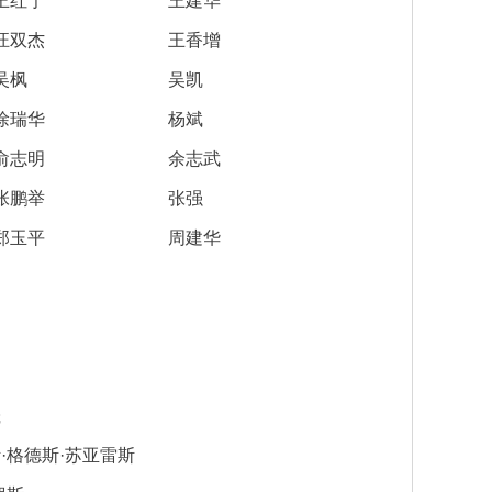
王红宁
王建华
汪双杰
王香增
吴枫
吴凯
第十六届光华工程科技奖获奖人员名单
2026-07-17
徐瑞华
杨斌
第十五届光华工程科技奖获奖人员名单
2025-03-17
俞志明
余志武
第十四届光华工程科技奖获奖人员名单
2025-03-17
张鹏举
张强
郑玉平
周建华
光华工程科技奖历届获奖人员名单
2025-03-11
第十三届光华工程科技奖获奖人员信息
2021-06-23
第十二届光华工程科技奖获奖人员信息
2018-06-08
张玉卓院长看望邱中建院士并为其颁发光华工程科技成就奖
2026-07-22
晟
第十六届光华工程科技奖大事记
2026-07-07
·格德斯·苏亚雷斯