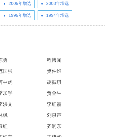
2005年增选
2003年增选
gineering系列期
普洱成功举行。中国工程院张伯
中国工程院关于印发《中国工程院科技战略咨询项目管理办法》的通知
2025-12-08
neering主刊在内的
礼、朱有勇、王广基、朱兆云、
各学部常委会
内设机构
1995年增选
1994年增选
。其中，Enginee
陈士林、杜官本、高月、阿吉艾
2026-05-12
2026-05-20
中国工程院 “化工新材料创新与高质量发展”院士行在山东烟台顺利举办
《Engineering（工程）》
办法规定
2023年当选外籍院士共16人
中国工程院2025年科技战略咨询项目管理工作培训会在京举办
2025-05-13
2，在全球工程综合类17
克拜尔·艾萨等8位院士及40余位
各专门委员会
两院资深院士工作委员会
neering为中国工程
行业专家、企业家齐聚云岭，为
2026-03-26
2026-04-27
中国工程院院士赣南行在江西赣州举办
中国工程院关于印发《院士科技咨询专项经费管理办法》的通知
高等教育出版社联合
云南中药材产业高质量发展“把
2022-05-25
程科技重大成果发布
脉问诊”、建言献策。
院士增选政策委员会
科学道德建设委员会
咨询工作委员会
械与运载工程、信息
2026-03-12
2025-09-15
MedScience编委会暨青年编委会第一次会议在京召开
中国工程院“医药卫生学部院士新疆基层调研与帮扶活动”举行
中国工程院农业学部2022年咨询项目启动预备会在线上召开
2022-03-15
《中国工程科学》
2021年当选外籍院士共20人
材料工程、能源与矿
历次增选情况
科技合作委员会
学术与出版委员会
教育委员会
工程、环境与轻纺工
陈勇
程博闻
2025-12-09
2025-06-17
Engineering 2025年11月刊目录 卫星互联网组网理论与关键技术专题
江苏钢铁交通低碳融合发展院士行在南京举行
中国工程院咨询项目经费监管系统培训工作会议在京召开
2021-03-09
程管理、气候与可持
范国强
樊仲维
关于公布第十六届光华工程科技奖通过初评的候选人名单的公告
2026-04-02
何中虎
胡振琪
关于提名第十六届光华工程科技奖候选人的通知
季加孚
贾金生
2025-09-01
李洪文
李红霞
林枫
刘泉声
聂红
齐润东