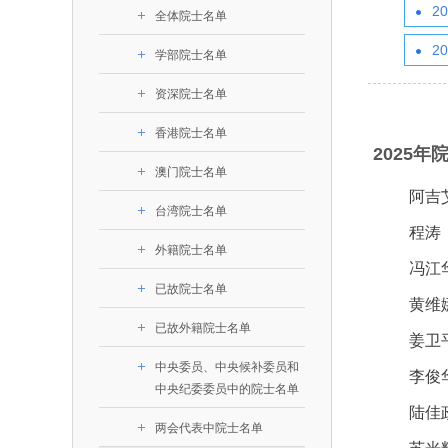
393
人才工作会议有关部署要求，切实履行教育委员
中国工程院是中国工程科学技术界最高荣
2
人
全国代表大会上的重要讲话精
究院”）联合江西省科技成果
举行。本届会议由韩国工程
全体院士名单
化工、冶金与材料工程学部
各项职能，发挥工程教育领域国家高端智库作用
术引领作用，2026年7月10
移转化中心，组织江西省相关
值主办，三国工程院院士及
资深院士名单
性、咨询性学术机构。组织院士开展战略咨询
能源与矿业工程学部
2
院医药卫生学部学术报告会在
市、企业赴京与北京化工大学
100余人现场参会。韩国工
学部院士名单
2026-08-
2026-04-
2026年中国工程科技论坛在京举行
中国工程院副院长邓秀新调研云南研究院
“非排他性国际材料与试验标准协作机制研究” 国际合作战略咨询项目启动会在京召开
为一体推进教育科技人才发展，统筹建设教育
究，为国家决策提供支撑服务是中国工程院的主
行。6位院士做报告，50余
办产学研合作交流会。北京化
国际关系委员会主席朴宰
土木、水利与建筑工程学部
7
国、科技强国、人才强国提供支撑。主要任务有：
职能和中心工作之一。
人
会。
大学党委常委、副校长许海军
士、中国工程院国际合作局
资深院士名单
环境与轻纺工程学部
2026-03-
2026-07-
“中欧农业绿色科技合作战略研究” 国际合作战略咨询项目启动会在京召开
中国工程院2026年地方研究院咨询项目管理工作培训会召开
健康中国与生物医药工程创新研讨会暨第五届中医药高质量发展大会在天津召开
江西省科学院党组成员、副院
长（主持工作）丁宁、日本
香港院士名单
一是贯彻落实习近平总书记重要指示批示精
党的二十大提出，完善国家科技创新体系，
香港院士名单
章国勇，江西研究院副院长邹
院原副院长原山优子致开幕
农业学部
和其他中央领导同志有关批示要求，围绕党中央
化科技战略咨询，提升国家创新体系整体效能。
2025年
出席会议。
2026-03-
2026-07-
中国工程院外籍院士参加第十八次院士大会系列活动
山西省人民政府 中国工程院合作委员会第一次会议在太原召开
第十五届化工、冶金与材料工程学术会议在广州召开
医药卫生学部
3
澳门院士名单
策部署，充分发挥高端智库作用，组织院士、专
人
国工程院以习近平新时代中国特色社会主义思想
副
工程管理学部(85人,其中79 
阿吉
台湾院士名单
开展与工程教育（包括工、农、医科）有关的咨
2026-03-
2026-05-
香港工程师学会交流团访问我院
中国工程院第四届科技合作委员会第四次会议在京召开
中国工程院工程科技学术研讨会——细胞治疗学术会议在京召开
指导，按照党中央、国务院战略部署，坚持“服务
台湾院士名单
研究，为党和国家决策提出咨询意见和建议。
程涛
策、适度超前”，坚持以科学咨询支撑科学决策，
外籍院士名单
二是加强同教育界、产业界和科技界的联系
持“顶天立地”，积极推进国家工程科技思想库建设
冯江
促进工程教育与经济建设紧密结合，促进工程技
国家高端智库建设试点工作，为提升我国科技创
已故院士名单
黄维
人才的合理使用与科学管理。
能力、强化关键核心技术攻关、加快建设创新型
已故外籍院士名单
姜卫
三是积极推动我国继续工程教育的发展及其
家、支撑经济社会高质量发展、实现中华民族伟
中央委员、中央候补委员和
系的建立和完善，促进院校工程教育与继续工程
复兴的中国梦，提供科技智力支撑。
李俊
中央纪委委员中的院士名单
育有机结合。
中国工程院组织开展的战略咨询研究，主要
陆佳
四是加强工程教育的学术研究、宣传和科普
两会代表中院士名单
合国民经济和社会发展规划、计划，组织研究工