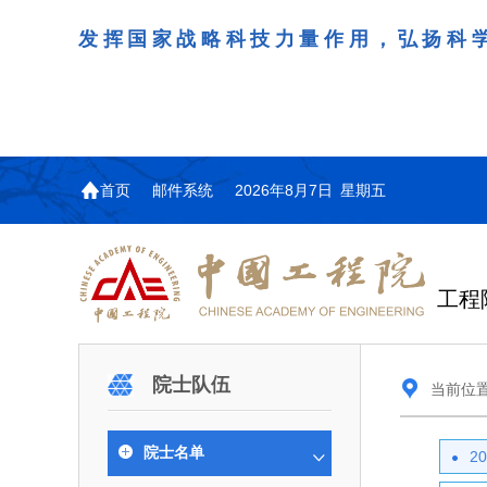
发挥国家战略科技力量作用，弘扬科
首页
邮件系统
2026年8月7日 星期五
工程
机构图
院士名单
院
咨询工作简介
学术研讨
工作动态
教育委员会简介
国际交流与合作动态
更
更
更
更多
院士队伍
当前位
中国工程院教育委员会以习近平新时代中国
江西研究院组织召开省校
第29届中日韩工程院圆
978
学部院士名单
人
医药卫生学部学术报告会
学研合作交流会
议在首尔召开
色社会主义思想为指导，深入贯彻落实党的二十
全体院士名单
机械与运载工程学部
院士名单
2
为深入贯彻落实习近平总书记
7月9日，中国工程科技发展战
2026年7月23日，第29届中
和二十届历次全会精神，按照全国教育大会和中
信息与电子工程学部
奖励大会、两院院士大会、中
江西研究院（以下简称“江西
工程院圆桌会议在韩国首尔