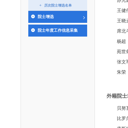
苏光
作，提高工程教育和工程科技在国民意识中的
科学技术领域的重大、关键性问题，接受政府、
历次院士增选名单
位。
王健
方、行业等的委托，对重大工程科学技术发展
院士增选
划、计划、方案及其实施等提供咨询意见。
王晓
院士年度工作信息采集
席北
杨超
苑世
张文
朱荣
外籍院士增
贝努
比罗