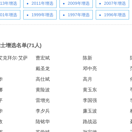
会
誉
013年增选
2011年增选
2009年增选
2007年增选
神，充分发挥学
转
院轮
星防御与利用战略研究”启动会
研究院”）学术委员会会议暨项
R）。中国工程院主管的En
纪委委员中的院士名单
123
人
“深部地热多资源协同开发战略研究”重大项目成果交流会在京召开
“国家集成电路学院的体制机制研究”咨询项目中期研讨会成功举办
2026-07-20
2026-05-21
院长-张玉卓
副院长-张军
副院长-陈杰
副院长-李仲平
，
日下午，中国工程
地
代表
在京召开。中国工程院副院长李
目评审会在武汉召开。湖北研究
刊群再创佳绩，包括Engi
研
141
001年增选
1999年增选
人
1997年增选
1996年增选
北京会议中心举
举
程院
仲平院士出席会议并讲话，项目
院学术委员会主任、中国工程院
多本期刊影响因子稳步提升
03
11
2026-07-10
2026-07-30
2026-02-06
陈建峰秘书长赴《中国工程科学》杂志社调研
湖南省特色果业创新发展战略研究结题会在长沙召开
“‘人工智能+’背景下地球观测领域的GEO国际合作对策研究”国际合作战略咨询项目启动会在京召开
强
要
两会代表中院士名单
“西藏清洁能源高质量发展战略与路径研究” 重大项目启动会在拉萨召开
中国工程院第七届教育委员会第六次会议在京召开
2026-07-20
2026-05-07
位院士参加报告
工
佑院
负责人吴伟仁院士主持会议。费
院士、中国科学院院士李德仁主
ring影响因子达到12.
115
人
，
副局
爱国、童小华、邓宗全、黄殿中
持会议。湖北研究院名誉院长、
8本期刊中排名第3。Engi
79
26
27
2026-05-29
2026-07-27
2026-02-06
人
中国工程院发布：2025年度全球工程前沿
湖南省“十五五”科技创新总体规划研究等项目结题会在京召开
“中欧节能建筑降碳路径与合作发展战略研究” 国际合作战略咨询项目启动会在京召开
“新时代核安全治理技术体系发展战略研究” 重大项目启动会在京召开
“面向发展新质生产力的工程博士研究生教育综合改革研究”项目中期汇报会在北京举行
长
工程
院士，以及来自俄罗斯、法国、
湖北省科协名誉主席郭生练，中
院院刊，由中国工程院与
2026-07-20
2026-04-10
神
强
383
已故院士名单
慧
辞。
96
泰国、意大利、乌拉圭、克罗地
国工程院院士王汉中、杨春和、
主办，旨在提供高水平工
人
人
决
中
院士增选名单(71人)
亚、塞尔维亚等9个国家和地区
金梅林，湖北研究院特聘研究员
与交流平台。期刊涵盖机
24
20
2026-04-14
2026-01-28
2026-05-11
第三届中瑞工程院创新论坛在日内瓦成功举办
湖北省智能农业装备发展战略研究项目中期推进会召开
“炼化行业多元原料流程再造与多能耦合利用战略研究”重点咨询项目启动会在京召开
“国家战略急需人才培养机制与路径研究”项目中期研讨会顺利召开
2026-07-17
2026-03-26
135
人
家
的专家组成员，项目组成员和中
李光、李斌、魏龙等，湖北省科
与电子工程、化工冶金与
为
院长-陈建峰
副院长-陈薇
25
人为跨学部院士)
国工程院国际合作局有关同志近
协副主席孙建刚，武汉市科协副
业工程、土木水利与建筑
艾克拜尔·艾萨
曹宏斌
已故外籍院士名单
陈新
人
询
04
03
2026-02-06
2026-05-03
2026-01-15
江西打造炼化一体化和化工新材料先进制造业集群路径研究通过综合绩效评价
“中韩海洋经济与可持续发展合作研究”项目推进会召开
“我国智能生物制造发展战略研究” 重大项目启动会在京召开
“建设国家交叉学科中心实施路径研究” 咨询项目启动会在京召开
决
2026-07-17
2026-01-20
50人参加会议。
主席雷萍等院士专家共同组成评
程、农业、医药卫生、工
戴圣龙
邓中亮
坚
审专家组。
续工程等十大领域。
，
和
华
高仕斌
高月
术
新
娜
黄险波
黄玉东
国
平
雷增光
李国强
体
大
教
华
李夕兵
廉玉波
结
政
陆铭华
路战远
工
程