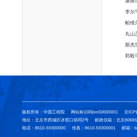
康斯
李尔
帕维
丸山
斯杰
郭毅
版权所有：中国工程院
网站标识码bm50000001
京ICP
地址：北京市西城区冰窖口胡同2号
邮政信箱：北京8068
电话：8610-59300000
传真：8610-59300001
邮箱：bg