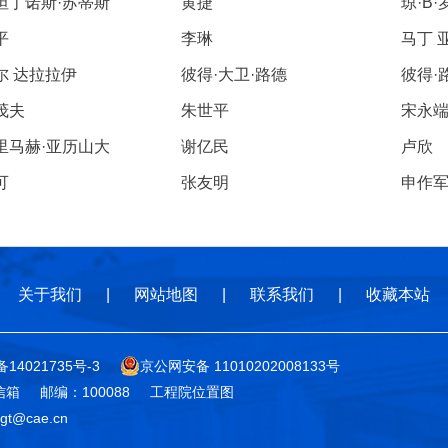
坦丁诺斯·苏蒂斯
黄捷
琼·B·
平
李琳
马丁 
尔 达拉拉伊
彼得·大卫·路德
彼得·
茂夫
朱世平
宋永
里马赫·亚历山大
谢亿民
卢欣
可
张友明
申作
关于我们
|
网站地图
|
联系我们
|
收藏本站
备14021735号-3
京公网安备 11010202008133号
信箱
邮编：100088
工程院位置图
t@cae.cn