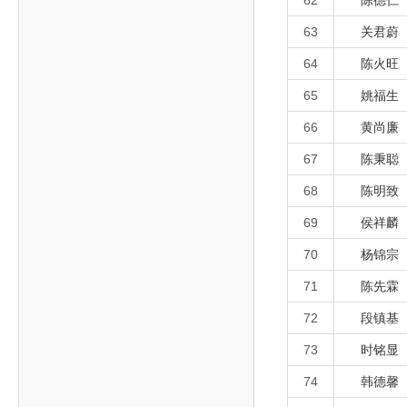
62
陈德仁
63
关君蔚
64
陈火旺
65
姚福生
66
黄尚廉
67
陈秉聪
68
陈明致
69
侯祥麟
70
杨锦宗
71
陈先霖
72
段镇基
73
时铭显
74
韩德馨