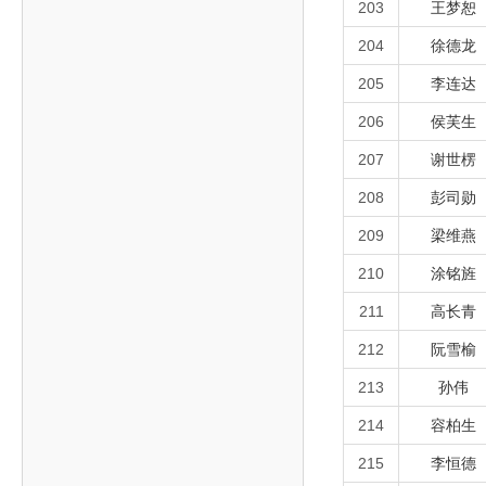
203
王梦恕
204
徐德龙
205
李连达
206
侯芙生
207
谢世楞
208
彭司勋
209
梁维燕
210
涂铭旌
211
高长青
212
阮雪榆
213
孙伟
214
容柏生
215
李恒德