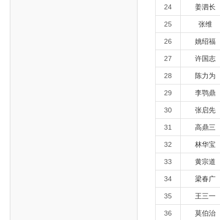
24
姜泗长
25
张维
26
姚绍福
27
许国志
28
陈力为
29
李鹗鼎
30
张启先
31
高鼎三
32
林华宝
33
黄宗道
34
梁春广
35
王三一
36
莫伯治