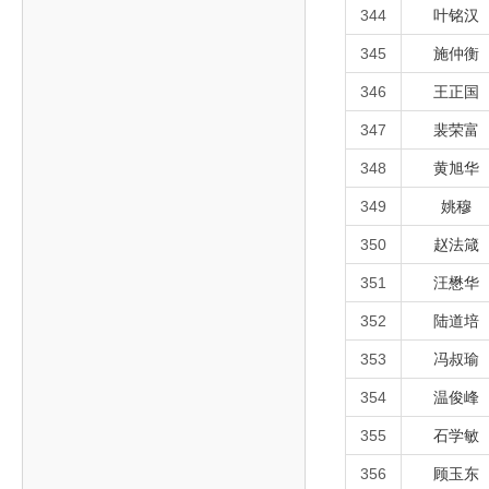
344
叶铭汉
345
施仲衡
346
王正国
347
裴荣富
348
黄旭华
349
姚穆
350
赵法箴
351
汪懋华
352
陆道培
353
冯叔瑜
354
温俊峰
355
石学敏
356
顾玉东