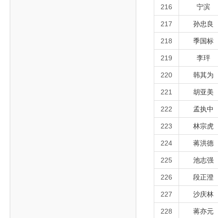
216
宁滨
217
孙忠良
218
季国标
219
李玶
220
韩其为
221
胡亚美
222
孟执中
223
林宗虎
224
蒋洪德
225
池志强
226
段正澄
227
沙庆林
228
蒋亦元