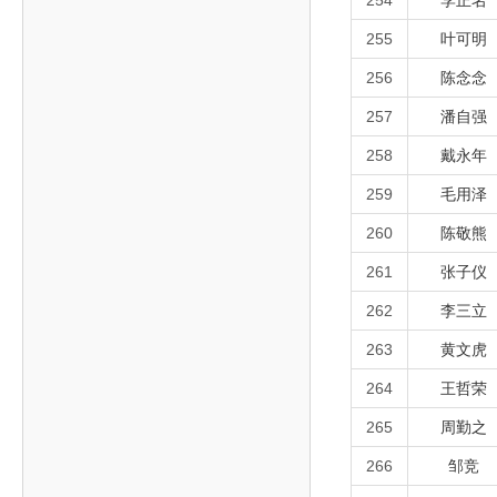
254
李正名
255
叶可明
256
陈念念
257
潘自强
258
戴永年
259
毛用泽
260
陈敬熊
261
张子仪
262
李三立
263
黄文虎
264
王哲荣
265
周勤之
266
邹竞