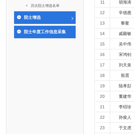
作，提高工程教育和工程科技在国民意识中的地
11
胡海涛
科学技术领域的重大、关键性问题，接受政府、地
历次院士增选名单
位。
方、行业等的委托，对重大工程科学技术发展规
12
辛德惠
院士增选
划、计划、方案及其实施等提供咨询意见。
13
黎鳌
院士年度工作信息采集
14
戚颖敏
15
吴中伟
16
宋鸿钊
17
刘天泉
18
殷震
19
陆孝彭
20
董建华
21
李绍珍
22
孙俊人
23
于文虎