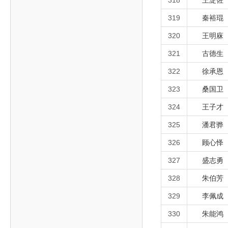
318
王淀佐
319
秦裕琨
320
王明庥
321
古德生
322
徐承恩
323
桑国卫
324
王子才
325
潘君骅
326
顾心怿
327
盛志勇
328
朱伯芳
329
李佩成
330
朱能鸿