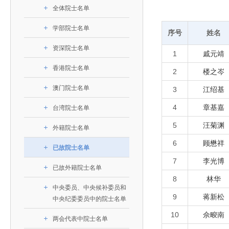
393
人才工作会议有关部署要求，切实履行教育委员会
中国工程院是中国工程科学技术界最高荣誉
人
全国代表大会上的重要讲话精神，充分
究院”）联合江西省科技成果转
举行。本届会议由韩国工程院轮
全体院士名单
化工、冶金与材料工程学部
院长-张玉
各项职能，发挥工程教育领域国家高端智库作用，
术引领作用，2026年7月10日下午，
移转化中心，组织江西省相关地
值主办，三国工程院院士及代表
资深院士名单
性、咨询性学术机构。组织院士开展战略咨询研
能源与矿业工程学部
院医药卫生学部学术报告会在北京会议
市、企业赴京与北京化工大学举
100余人现场参会。韩国工程院
学部院士名单
2026-08-03
2026-04-11
2026
2026年中国工程科技论坛在京举行
中国工程院副院长邓秀新调研云南研究院
“非排他性国际材料与试验标准协作机制研究” 国际合作战略咨询项目启动会在京召开
为一体推进教育科技人才发展，统筹建设教育强
序号
姓名
究，为国家决策提供支撑服务是中国工程院的主要
行。6位院士做报告，50余位院士参
办产学研合作交流会。北京化工
国际关系委员会主席朴宰佑院
土木、水利与建筑工程学部
7
国、科技强国、人才强国提供支撑。主要任务有：
职能和中心工作之一。
人
会。
大学党委常委、副校长许海军，
士、中国工程院国际合作局副局
资深院士名单
1
戚元靖
环境与轻纺工程学部
2026-03-26
2026-07-27
2026
“中欧农业绿色科技合作战略研究” 国际合作战略咨询项目启动会在京召开
中国工程院2026年地方研究院咨询项目管理工作培训会召开
健康中国与生物医药工程创新研讨会暨第五届中医药高质量发展大会在天津召开
江西省科学院党组成员、副院长
长（主持工作）丁宁、日本工程
香港院士名单
一是贯彻落实习近平总书记重要指示批示精神
党的二十大提出，完善国家科技创新体系，强
香港院士名单
章国勇，江西研究院副院长邹慧
院原副院长原山优子致开幕辞。
农业学部
2
楼之岑
和其他中央领导同志有关批示要求，围绕党中央决
化科技战略咨询，提升国家创新体系整体效能。中
出席会议。
2026-03-24
2026-07-20
2026
中国工程院外籍院士参加第十八次院士大会系列活动
山西省人民政府 中国工程院合作委员会第一次会议在太原召开
第十五届化工、冶金与材料工程学术会议在广州召开
医药卫生学部
3
澳门院士名单
策部署，充分发挥高端智库作用，组织院士、专家
人
3
江绍基
国工程院以习近平新时代中国特色社会主义思想为
副院长-陈建
工程管理学部(85人,其中79 人为跨学
台湾院士名单
开展与工程教育（包括工、农、医科）有关的咨询
2026-03-04
2026-05-03
2026
香港工程师学会交流团访问我院
中国工程院第四届科技合作委员会第四次会议在京召开
中国工程院工程科技学术研讨会——细胞治疗学术会议在京召开
指导，按照党中央、国务院战略部署，坚持“服务决
4
章基嘉
台湾院士名单
研究，为党和国家决策提出咨询意见和建议。
策、适度超前”，坚持以科学咨询支撑科学决策，坚
5
汪菊渊
外籍院士名单
二是加强同教育界、产业界和科技界的联系，
持“顶天立地”，积极推进国家工程科技思想库建设和
6
顾懋祥
促进工程教育与经济建设紧密结合，促进工程技术
国家高端智库建设试点工作，为提升我国科技创新
已故院士名单
人才的合理使用与科学管理。
7
李光博
能力、强化关键核心技术攻关、加快建设创新型国
已故外籍院士名单
三是积极推动我国继续工程教育的发展及其体
家、支撑经济社会高质量发展、实现中华民族伟大
8
林华
中央委员、中央候补委员和
系的建立和完善，促进院校工程教育与继续工程教
复兴的中国梦，提供科技智力支撑。
9
蒋新松
中央纪委委员中的院士名单
育有机结合。
中国工程院组织开展的战略咨询研究，主要结
10
佘畯南
四是加强工程教育的学术研究、宣传和科普工
两会代表中院士名单
合国民经济和社会发展规划、计划，组织研究工程