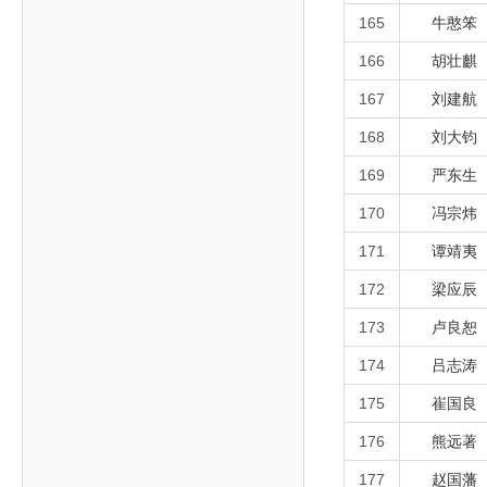
165
牛憨笨
166
胡壮麒
167
刘建航
168
刘大钧
169
严东生
170
冯宗炜
171
谭靖夷
172
梁应辰
173
卢良恕
174
吕志涛
175
崔国良
176
熊远著
177
赵国藩