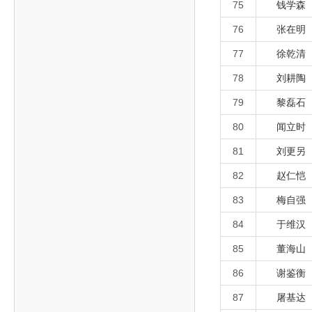
75
钱学森
76
张在明
77
徐乾清
78
刘耕陶
79
黎磊石
80
闻立时
81
刘更另
82
赵仁恺
83
梅自强
84
于维汉
85
董海山
86
谢鉴衡
87
屠基达