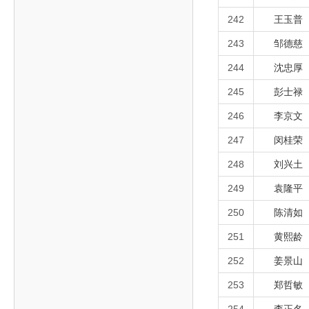
242
王玉普
243
邹德慈
244
沈忠厚
245
彭士禄
246
李京文
247
闵桂荣
248
刘兴土
249
袁隆平
250
陈清如
251
黄熙龄
252
姜景山
253
郑哲敏