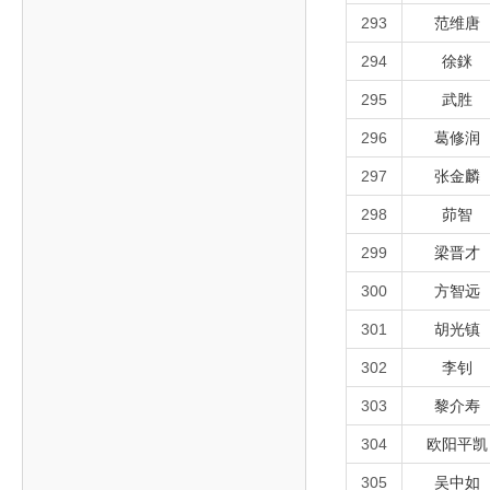
293
范维唐
294
徐銤
295
武胜
296
葛修润
297
张金麟
298
茆智
299
梁晋才
300
方智远
301
胡光镇
302
李钊
303
黎介寿
304
欧阳平凯
305
吴中如