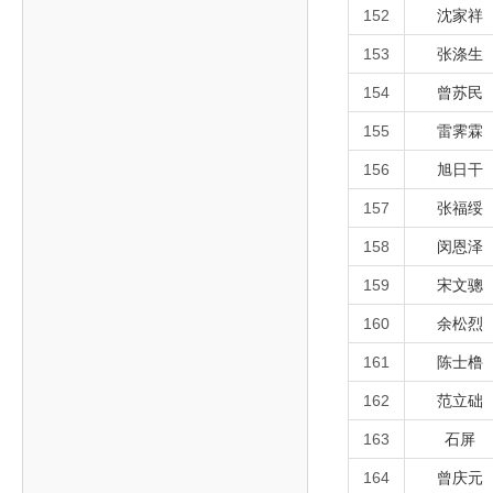
152
沈家祥
153
张涤生
154
曾苏民
155
雷霁霖
156
旭日干
157
张福绥
158
闵恩泽
159
宋文骢
160
余松烈
161
陈士橹
162
范立础
163
石屏
164
曾庆元