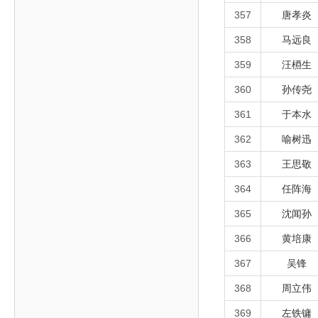
357
唐孝炎
358
马远良
359
汪槱生
360
孙传尧
361
于本水
362
喻树迅
363
王思敬
364
任阵海
365
沈闻孙
366
黄培康
367
吴锋
368
周立伟
369
左铁镛