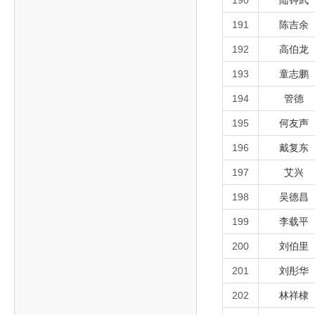
190
陆钟武
191
陈吉余
192
高伯龙
193
童志鹏
194
管德
195
何友声
196
戴复东
197
艾兴
198
吴德昌
199
李载平
200
刘伯里
201
刘彤华
202
林祥棣