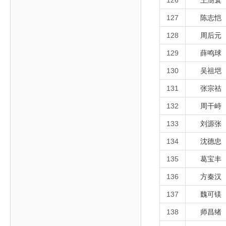
126
王澍寰
127
陈志恺
128
周后元
129
薛鸣球
130
吴祖垲
131
张宗祜
132
周干峙
133
刘源张
134
沈德忠
135
葛宝丰
136
方秦汉
137
魏可镁
138
师昌绪