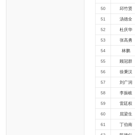
50
邱竹贤
51
汤德全
52
杜庆华
53
张高勇
54
林鹏
55
顾冠群
56
徐秉汉
57
刘广润
58
李振岐
59
雷廷权
60
屈梁生
61
丁伯南