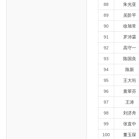
88
朱光亚
89
吴阶平
90
徐旭常
91
罗沛霖
92
高守一
93
陈国良
94
陈新
95
王大珩
96
黄翠芬
97
王涛
98
刘济舟
99
张直中
100
董玉琛