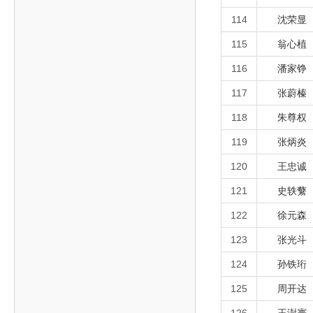
114
沈荣显
115
翁心植
116
潘家铮
117
张蔚榛
118
朱尊权
119
张炳炎
120
王忠诚
121
史轶蘩
122
徐元森
123
张光斗
124
孙铁珩
125
周开达