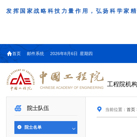
希望两院院士作为科技界杰出代表，冲锋
引领者、科学家精神的示范者，为我国科
首页
邮件系统
2026年8月6日 星期四
工程院机
机构图
院士名单
院领导
咨询工作简介
学术研讨
工作动态
教育委员会简介
国际交流与合作动态
更多
更多
更多
更多
院士队伍
当前位置：
首页
中国工程院教育委员会以习近平新时代中国特
江西研究院组织召开省校产
第29届中日韩工程院圆桌会
978
学部院士名单
人
医药卫生学部学术报告会在京举行
学研合作交流会
议在首尔召开
色社会主义思想为指导，深入贯彻落实党的二十大
全体院士名单
机械与运载工程学部
院士名单
为深入贯彻落实习近平总书记在国家科
7月9日，中国工程科技发展战略
2026年7月23日，第29届中日韩
和二十届历次全会精神，按照全国教育大会和中央
信息与电子工程学部
奖励大会、两院院士大会、中国科协第
江西研究院（以下简称“江西研
工程院圆桌会议在韩国首尔成功