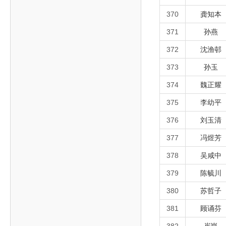
370
龚知本
371
孙燕
372
沈渔邨
373
孙玉
374
魏正耀
375
李幼平
376
刘玉清
377
冯煜芳
378
吴咸中
379
陈毓川
380
苏哲子
381
顾诵芬