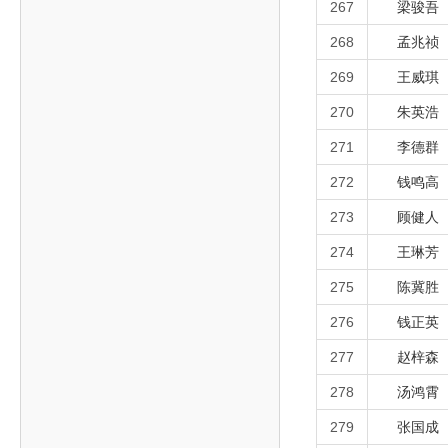
267
梁骏吾
268
孟兆祯
269
王威琪
270
朱英浩
271
李德群
272
钱鸣高
273
顾健人
274
王琳芳
275
陈冀胜
276
钱正英
277
赵梓森
278
汤鸿霄
279
张国成