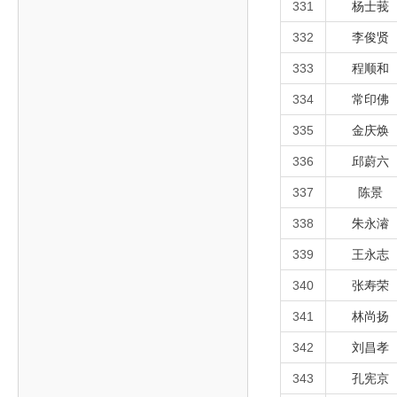
331
杨士莪
332
李俊贤
333
程顺和
334
常印佛
335
金庆焕
336
邱蔚六
337
陈景
338
朱永濬
339
王永志
340
张寿荣
341
林尚扬
342
刘昌孝
343
孔宪京