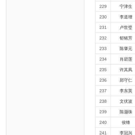
229
宁津生
230
李道增
231
卢世璧
232
郁铭芳
233
陈肇元
234
肖碧莲
235
许其凤
236
郑守仁
237
李东英
238
文伏波
239
陈灏珠
240
侯锋
241
李冠兴