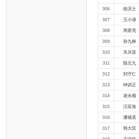
306
徐滨士
307
王小谟
308
周君亮
309
孙九林
310
关兴亚
311
陆元九
312
刘守仁
313
钟训正
314
凌永顺
315
汪应洛
316
潘镜芙
317
韩大匡