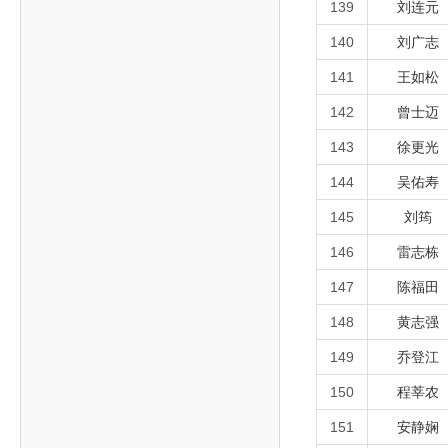
139
刘连元
140
刘广志
141
王如松
142
曾士迈
143
徐更光
144
吴佑寿
145
刘筠
146
雷志栋
147
陈福田
148
黄志强
149
乔登江
150
程莘农
151
安静娴