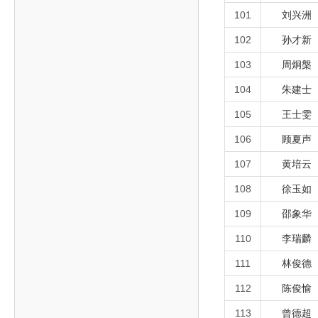
101
刘兴洲
102
孙才新
103
周炯槃
104
朱建士
105
王士雯
106
顾夏声
107
黄培云
108
徐玉如
109
邵象华
110
李瑞麟
111
林俊德
112
陈俊愉
113
曾德超