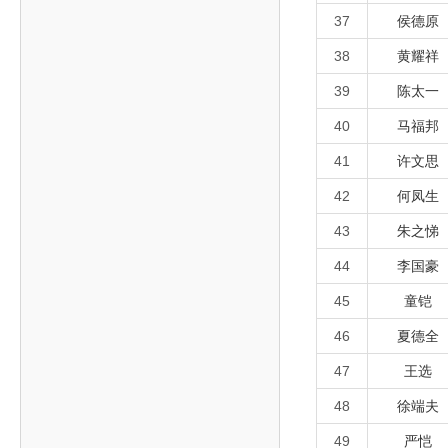
37
侯德原
38
黄耀祥
39
陈太一
40
马福邦
41
许文思
42
何凤生
43
朱之悌
44
李国豪
45
童铠
46
夏德全
47
王选
48
徐端夫
49
严恺