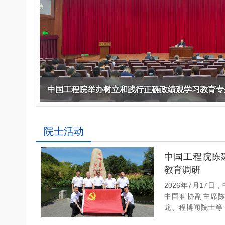
作，提高工程教育和工程科技在国民意识中的
科学技术领域的重大、关键性问题，接受政府、
位。
方、行业等的委托，对重大工程科学技术发展
划、计划、方案及其实施等提供咨询意见。
院士活动
中国工程院陈
教育调研
2026年7月17
中国科协副主席
龙、程博闻院士等
行正确政绩观学习