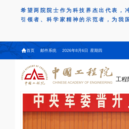
希望两院院士作为科技界杰出代表，
引领者、科学家精神的示范者，为我
首页
邮件系统
2026年8月6日 星期四
工程
机构图
院士名单
院
咨询工作简介
学术研讨
工作动态
教育委员会简介
国际交流与合作动态
更
更
更
更多
中国工程院教育委员会以习近平新时代中国
江西研究院组织召开省校
第29届中日韩工程院圆
978
学部院士名单
人
医药卫生学部学术报告会
学研合作交流会
议在首尔召开
色社会主义思想为指导，深入贯彻落实党的二十
全体院士名单
机械与运载工程学部
为深入贯彻落实习近平总书记
7月9日，中国工程科技发展战
2026年7月23日，第29届中
和二十届历次全会精神，按照全国教育大会和中
信息与电子工程学部
奖励大会、两院院士大会、中
江西研究院（以下简称“江西
工程院圆桌会议在韩国首尔