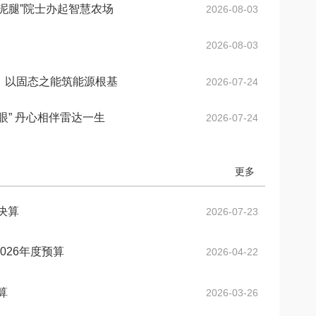
心召开国家最高科学技术奖获得者报告会。
宋健院士捐赠“光华工程科技成就奖”百万奖金回馈母校
2026-07-07
泥腿”院士办起智慧农场
2026-08-03
李晓红院长为宋健院士颁发第十五届光华工程科技成就奖
2024-11-15
2026-08-03
第九届光华工程科技奖大事记
2012-08-03
，以固态之能筑能源根基
2026-07-24
26位工程科技专家获第九届光华工程科技奖
2012-07-05
眼” 丹心相伴雷达一生
2026-07-24
更多
决算
2026-07-23
026年度预算
2026-04-22
算
2026-03-26