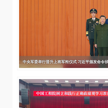
393
人才工作会议有关部署要求，切实履行教育委员
中国工程院是中国工程科学技术界最高荣
人
全国代表大会上的重要讲话精
究院”）联合江西省科技成果
举行。本届会议由韩国工程
化工、冶金与材料工程学部
各项职能，发挥工程教育领域国家高端智库作用
术引领作用，2026年7月10
移转化中心，组织江西省相关
值主办，三国工程院院士及
资深院士名单
性、咨询性学术机构。组织院士开展战略咨询
能源与矿业工程学部
院医药卫生学部学术报告会在
市、企业赴京与北京化工大学
100余人现场参会。韩国工
2026-08-
2026-04-
2026年中国工程科技论坛在京举行
中国工程院副院长邓秀新调研云南研究院
“非排他性国际材料与试验标准协作机制研究” 国际合作战略咨询项目启动会在京召开
为一体推进教育科技人才发展，统筹建设教育
究，为国家决策提供支撑服务是中国工程院的主
行。6位院士做报告，50余
办产学研合作交流会。北京化
国际关系委员会主席朴宰
土木、水利与建筑工程学部
7
国、科技强国、人才强国提供支撑。主要任务有：
职能和中心工作之一。
人
会。
大学党委常委、副校长许海军
士、中国工程院国际合作局
环境与轻纺工程学部
2026-03-
2026-07-
“中欧农业绿色科技合作战略研究” 国际合作战略咨询项目启动会在京召开
中国工程院2026年地方研究院咨询项目管理工作培训会召开
健康中国与生物医药工程创新研讨会暨第五届中医药高质量发展大会在天津召开
江西省科学院党组成员、副院
长（主持工作）丁宁、日本
香港院士名单
一是贯彻落实习近平总书记重要指示批示精
党的二十大提出，完善国家科技创新体系，
章国勇，江西研究院副院长邹
院原副院长原山优子致开幕
农业学部
和其他中央领导同志有关批示要求，围绕党中央
化科技战略咨询，提升国家创新体系整体效能。
出席会议。
2026-03-
2026-07-
中国工程院外籍院士参加第十八次院士大会系列活动
山西省人民政府 中国工程院合作委员会第一次会议在太原召开
第十五届化工、冶金与材料工程学术会议在广州召开
医药卫生学部
3
策部署，充分发挥高端智库作用，组织院士、专
人
国工程院以习近平新时代中国特色社会主义思想
副
工程管理学部(85人,其中79 
台湾院士名单
开展与工程教育（包括工、农、医科）有关的咨
2026-03-
2026-05-
香港工程师学会交流团访问我院
中国工程院第四届科技合作委员会第四次会议在京召开
中国工程院工程科技学术研讨会——细胞治疗学术会议在京召开
指导，按照党中央、国务院战略部署，坚持“服务
研究，为党和国家决策提出咨询意见和建议。
策、适度超前”，坚持以科学咨询支撑科学决策，
中央军委举行晋升上将军衔仪式 习近平颁发命令
二是加强同教育界、产业界和科技界的联系
持“顶天立地”，积极推进国家工程科技思想库建设
促进工程教育与经济建设紧密结合，促进工程技
国家高端智库建设试点工作，为提升我国科技创
人才的合理使用与科学管理。
能力、强化关键核心技术攻关、加快建设创新型
三是积极推动我国继续工程教育的发展及其
家、支撑经济社会高质量发展、实现中华民族伟
系的建立和完善，促进院校工程教育与继续工程
复兴的中国梦，提供科技智力支撑。
育有机结合。
中国工程院组织开展的战略咨询研究，主要
四是加强工程教育的学术研究、宣传和科普
合国民经济和社会发展规划、计划，组织研究工