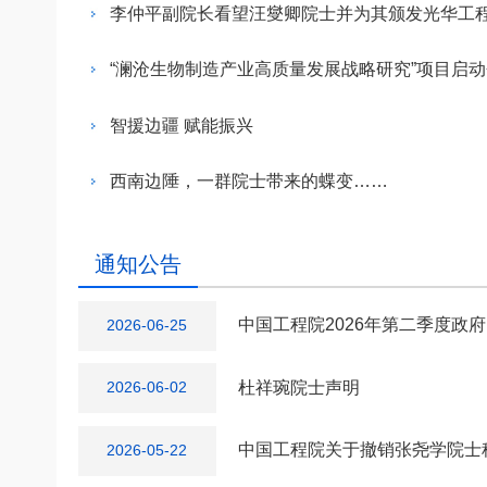
临时党支部党日活
李仲平副院长看望汪燮卿院士并为其颁发光华工
席沈敏等参加活动
智援边疆 赋能振兴
西南边陲，一群院士带来的蝶变……
通知公告
中国工程院2026年第二季度政
2026-06-25
杜祥琬院士声明
2026-06-02
中国工程院关于撤销张尧学院士
2026-05-22