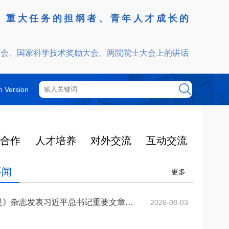
、重大任务的担纲者、青年人才成长的
大会、国家科学技术奖励大会、两院院士大会上的讲话
h Version
技合作
人才培养
对外交流
互动交流
要闻
工程院机构
院士增选
院士行
外籍院士
咨询管理制度
光华工程科技奖
更多
更多
更多
更多
更多
更多
更多
更多
2025年度影响因子出
提名和评选
获奖人员名单
大事记
光华奖介绍
中国工程院关于印发《中国工程院咨询项目依托单位的管理规定》的通知
2025-12-08
机构图
智汇云岭药乡 赋能产业振兴
院领导
《求是》杂志发表习近平总书记重要文章《加快建设健康中国》
2026-08-03
中国工程院院刊
通知公告
2025年当选外籍院士共24人
光华工程科技奖简介
了2026年度期刊引
2026年5月19日-21日，中国工
2025-03-04
中国工程院关于印发《中国工程院院士科技咨询工作管理规定》的通知
2025-12-08
院士大会
主席团
ion Rreports，JC
程院云岭中药材院士行在昆明、