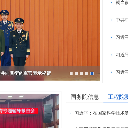
会
誉
神，充分发挥学
转
院轮
星防御与利用战略研究”启动会
研究院”）学术委员会会议暨项
R）。中国工程院主管的En
纪委委员中的院士名单
123
人
“深部地热多资源协同开发战略研究”重大项目成果交流会在京召开
“国家集成电路学院的体制机制研究”咨询项目中期研讨会成功举办
2026-07-20
2026-05-21
院长-张玉卓
副院长-张军
副院长-陈杰
副院长-李仲平
，
日下午，中国工程
地
代表
在京召开。中国工程院副院长李
目评审会在武汉召开。湖北研究
刊群再创佳绩，包括Engi
研
141
人
北京会议中心举
举
程院
仲平院士出席会议并讲话，项目
院学术委员会主任、中国工程院
多本期刊影响因子稳步提升
03
11
2026-07-10
2026-07-30
2026-02-06
陈建峰秘书长赴《中国工程科学》杂志社调研
湖南省特色果业创新发展战略研究结题会在长沙召开
“‘人工智能+’背景下地球观测领域的GEO国际合作对策研究”国际合作战略咨询项目启动会在京召开
强
要
两会代表中院士名单
“西藏清洁能源高质量发展战略与路径研究” 重大项目启动会在拉萨召开
中国工程院第七届教育委员会第六次会议在京召开
2026-07-20
2026-05-07
位院士参加报告
工
佑院
负责人吴伟仁院士主持会议。费
院士、中国科学院院士李德仁主
ring影响因子达到12.
115
人
，
副局
爱国、童小华、邓宗全、黄殿中
持会议。湖北研究院名誉院长、
8本期刊中排名第3。Engi
79
26
27
2026-05-29
2026-07-27
2026-02-06
人
中国工程院发布：2025年度全球工程前沿
湖南省“十五五”科技创新总体规划研究等项目结题会在京召开
“中欧节能建筑降碳路径与合作发展战略研究” 国际合作战略咨询项目启动会在京召开
“新时代核安全治理技术体系发展战略研究” 重大项目启动会在京召开
“面向发展新质生产力的工程博士研究生教育综合改革研究”项目中期汇报会在北京举行
长
工程
院士，以及来自俄罗斯、法国、
湖北省科协名誉主席郭生练，中
院院刊，由中国工程院与
2026-07-20
2026-04-10
神
强
383
已故院士名单
慧
辞。
96
泰国、意大利、乌拉圭、克罗地
国工程院院士王汉中、杨春和、
主办，旨在提供高水平工
人
人
决
中
亚、塞尔维亚等9个国家和地区
金梅林，湖北研究院特聘研究员
与交流平台。期刊涵盖机
24
20
2026-04-14
2026-01-28
2026-05-11
第三届中瑞工程院创新论坛在日内瓦成功举办
湖北省智能农业装备发展战略研究项目中期推进会召开
“炼化行业多元原料流程再造与多能耦合利用战略研究”重点咨询项目启动会在京召开
“国家战略急需人才培养机制与路径研究”项目中期研讨会顺利召开
2026-07-17
2026-03-26
135
人
家
的专家组成员，项目组成员和中
李光、李斌、魏龙等，湖北省科
与电子工程、化工冶金与
为
院长-陈建峰
副院长-陈薇
25
人为跨学部院士)
国工程院国际合作局有关同志近
协副主席孙建刚，武汉市科协副
业工程、土木水利与建筑
已故外籍院士名单
人
询
04
03
2026-02-06
2026-05-03
2026-01-15
江西打造炼化一体化和化工新材料先进制造业集群路径研究通过综合绩效评价
“中韩海洋经济与可持续发展合作研究”项目推进会召开
“我国智能生物制造发展战略研究” 重大项目启动会在京召开
“建设国家交叉学科中心实施路径研究” 咨询项目启动会在京召开
决
2026-07-17
2026-01-20
50人参加会议。
主席雷萍等院士专家共同组成评
程、农业、医药卫生、工
坚
审专家组。
续工程等十大领域。
习近
状并向晋衔的军官表示祝贺
，
和
术
新
国
国务院信息
工程院
体
大
教
结
工
程