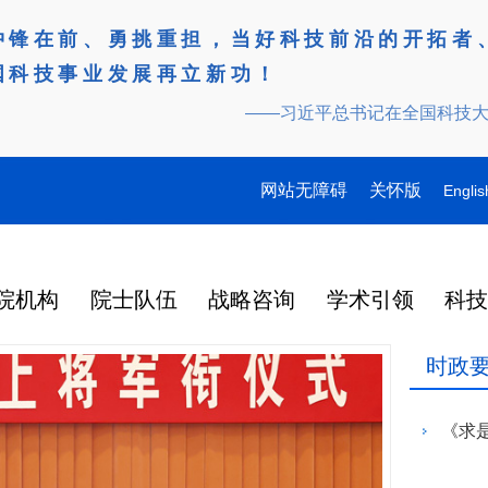
冲锋在前、勇挑重担，当好科技前沿的开拓者
国科技事业发展再立新功！
——习近平总书记在全国科技
网站无障碍
关怀版
Englis
院机构
院士队伍
战略咨询
学术引领
科
时政
领导
多
多
多
研究动态
战略咨询
工作动态
更多
院刊建设
更多
更多
更多
更多
更多
更多
特
产
桌会
978
“近地小行星防御与利用战略
湖北研究院学术委员会会议
Engineering刊群
145
“耦合可再生能源的煤炭清洁高效利用战略研究”重点项目启动会在徐州召开
“农林类‘双一流’高校教育科技人才一体化发展战略实施路径与效能评价研究”项目启动会在昆明召开
人
2026-07-27
2026-07-29
在京举行
外籍院士名单
人
研究” 国际合作战略咨询项
暨项目评审会在武汉召开
炉
大
137
人
目启动会在京召开
在国家科学技术
略
日韩
2026年7月3日，中国工程院国
3月31日，中国工程科技发展战
6月17日，科睿唯安发布
化工、冶金与材料工程学部2026年科技战略咨询项目联合启动会在长沙召开
“教育科技人才一体发展战略实施路径与效能评价研究”“中国工程教育蓝皮书”项目启动会在北京召开
2026-07-27
2026-07-07
央
146
人
中央委员、中央候补委员和中央
国科协第十一次
研
成功
际合作战略咨询项目“近地小行
略湖北研究院（以下简称“湖北
证报告（Journal Citat