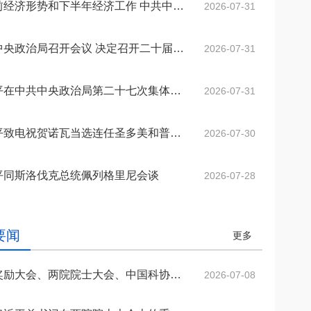
就当前经济形势和下半年经济工作 中共中央召开党外人士座谈会 习近平主持并发表重要讲话
2026-07-31
gineering系列期
普洱成功举行。中国工程院张伯
中国工程院关于印发《中国工程院科技战略咨询项目管理办法》的通知
2025-12-08
neering主刊在内的
礼、朱有勇、王广基、朱兆云、
各学部常委会
内设机构
。其中，Enginee
陈士林、杜官本、高月、阿吉艾
2026-05-12
2026-05-20
中国工程院 “化工新材料创新与高质量发展”院士行在山东烟台顺利举办
《Engineering（工程）》
办法规定
2023年当选外籍院士共16人
中国工程院2025年科技战略咨询项目管理工作培训会在京举办
2025-05-13
中共中央政治局召开会议 决定召开二十届五中全会 分析研究当前经济形势和经济工作 中共中央总书记习近平主持会议
2026-07-31
2，在全球工程综合类17
克拜尔·艾萨等8位院士及40余位
各专门委员会
两院资深院士工作委员会
neering为中国工程
行业专家、企业家齐聚云岭，为
2026-03-26
2026-04-27
中国工程院院士赣南行在江西赣州举办
中国工程院关于印发《院士科技咨询专项经费管理办法》的通知
高等教育出版社联合
云南中药材产业高质量发展“把
2022-05-25
习近平在中共中央政治局第二十七次集体学习时强调 强化政治引领 深化创新发展 高质量推进国防和军队现代化
2026-07-31
程科技重大成果发布
脉问诊”、建言献策。
院士增选政策委员会
科学道德建设委员会
咨询工作委员会
械与运载工程、信息
2026-03-12
2025-09-15
MedScience编委会暨青年编委会第一次会议在京召开
中国工程院“医药卫生学部院士新疆基层调研与帮扶活动”举行
中国工程院农业学部2022年咨询项目启动预备会在线上召开
2022-03-15
《中国工程科学》
2021年当选外籍院士共20人
材料工程、能源与矿
历次增选情况
科技合作委员会
学术与出版委员会
教育委员会
习近平致电祝贺诺瓦当选连任圣多美和普林西比总统
2026-07-30
工程、环境与轻纺工
2025-12-09
2025-06-17
Engineering 2025年11月刊目录 卫星互联网组网理论与关键技术专题
江苏钢铁交通低碳融合发展院士行在南京举行
中国工程院咨询项目经费监管系统培训工作会议在京召开
2021-03-09
程管理、气候与可持
平同斯洛伐克总统佩列格里尼会谈
2026-07-28
关于公布第十六届光华工程科技奖通过初评的候选人名单的公告
2026-04-02
关于提名第十六届光华工程科技奖候选人的通知
2025-09-01
要闻
更多
习近平：在国家科学技术奖励大会、两院院士大会、中国科协第十一次全国代表大会上的讲话
2026-07-08