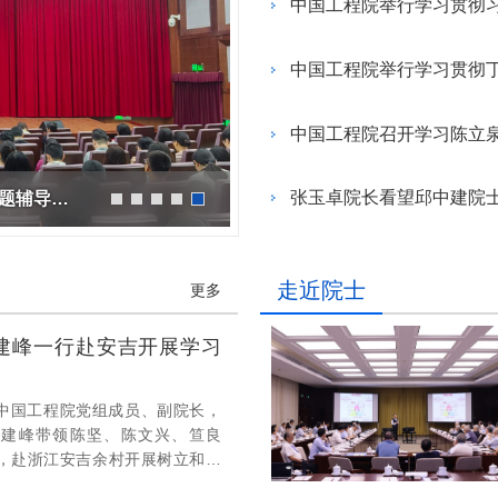
地
地
规
中国工程院召开学习陈立
张玉卓院长看望邱中建院
中国工程院举办树立和践行正确政绩观学习教育专题辅导报告会
走近院士
更多
建峰一行赴安吉开展学习
日，中国工程院党组成员、副院长，
陈建峰带领陈坚、陈文兴、笪良
，赴浙江安吉余村开展树立和践
教育调研暨环境与轻纺工程学部