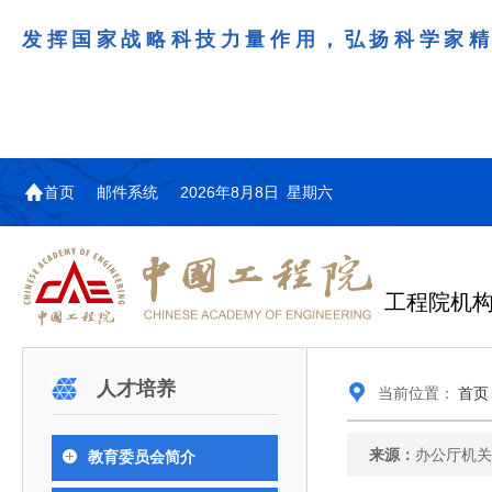
发挥国家战略科技力量作用，弘扬科学家
首页
邮件系统
2026年8月8日 星期六
工程院机
机构图
院士名单
院领导
咨询工作简介
学术研讨
工作动态
教育委员会简介
国际交流与合作动态
更多
更多
更多
更多
人才培养
当前位置：
首页
中国工程院教育委员会以习近平新时代中国特
江西研究院组织召开省校产
第29届中日韩工程院圆桌会
978
学部院士名单
人
医药卫生学部学术报告会在京举行
学研合作交流会
议在首尔召开
色社会主义思想为指导，深入贯彻落实党的二十大
全体院士名单
机械与运载工程学部
来源：
办公厅机
教育委员会简介
为深入贯彻落实习近平总书记在国家科
7月9日，中国工程科技发展战略
2026年7月23日，第29届中日韩
和二十届历次全会精神，按照全国教育大会和中央
信息与电子工程学部
奖励大会、两院院士大会、中国科协第
江西研究院（以下简称“江西研
工程院圆桌会议在韩国首尔成功