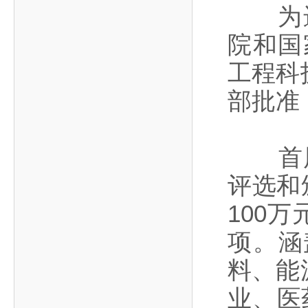
作，提高工程教育和工程科技在国民意识中的地
科学技术领域的重大、关键性问题，接受政府、地
为进一
位。
方、行业等的委托，对重大工程科学技术发展规
院和国
划、计划、方案及其实施等提供咨询意见。
工程科
部批准
首届光
评选和
100
项。涵
料、能
业、医