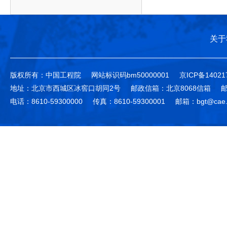
作，提高工程教育和工程科技在国民意识中的地
科学技术领域的重大、关键性问题，接受政府、地
位。
方、行业等的委托，对重大工程科学技术发展规
划、计划、方案及其实施等提供咨询意见。
关于
版权所有：中国工程院
网站标识码bm50000001
京ICP备14021
地址：北京市西城区冰窖口胡同2号
邮政信箱：北京8068信箱
邮
电话：8610-59300000
传真：8610-59300001
邮箱：bgt@cae.