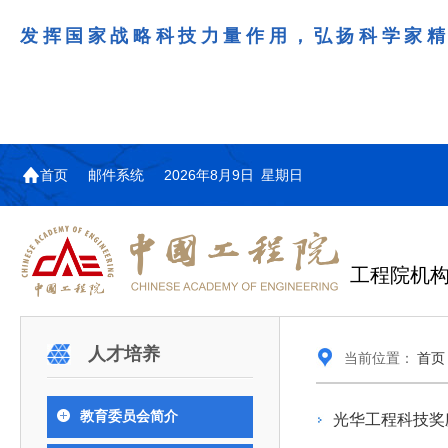
发挥国家战略科技力量作用，弘扬科学家
首页
邮件系统
2026年8月9日 星期日
工程院机
机构图
院士名单
院领导
咨询工作简介
学术研讨
工作动态
教育委员会简介
国际交流与合作动态
更多
更多
更多
更多
人才培养
当前位置：
首页
中国工程院教育委员会以习近平新时代中国特
江西研究院组织召开省校产
第29届中日韩工程院圆桌会
978
学部院士名单
人
医药卫生学部学术报告会在京举行
学研合作交流会
议在首尔召开
色社会主义思想为指导，深入贯彻落实党的二十大
全体院士名单
机械与运载工程学部
教育委员会简介
光华工程科技奖
为深入贯彻落实习近平总书记在国家科
7月9日，中国工程科技发展战略
2026年7月23日，第29届中日韩
和二十届历次全会精神，按照全国教育大会和中央
信息与电子工程学部
奖励大会、两院院士大会、中国科协第
江西研究院（以下简称“江西研
工程院圆桌会议在韩国首尔成功