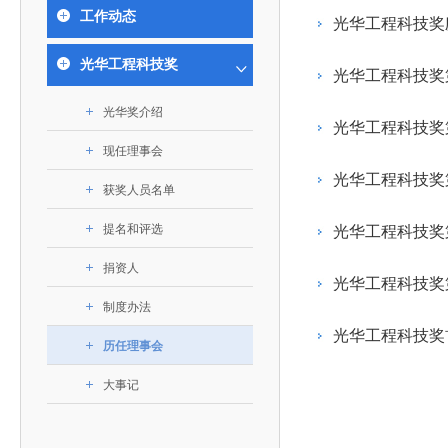
393
人才工作会议有关部署要求，切实履行教育委员会
中国工程院是中国工程科学技术界最高荣誉
人
全国代表大会上的重要讲话精神，充分
究院”）联合江西省科技成果转
举行。本届会议由韩国工程院轮
工作动态
化工、冶金与材料工程学部
光华工程科技奖
院长-张玉
各项职能，发挥工程教育领域国家高端智库作用，
术引领作用，2026年7月10日下午，
移转化中心，组织江西省相关地
值主办，三国工程院院士及代表
资深院士名单
性、咨询性学术机构。组织院士开展战略咨询研
能源与矿业工程学部
院医药卫生学部学术报告会在北京会议
市、企业赴京与北京化工大学举
100余人现场参会。韩国工程院
2026-08-03
2026-04-11
2026
2026年中国工程科技论坛在京举行
中国工程院副院长邓秀新调研云南研究院
“非排他性国际材料与试验标准协作机制研究” 国际合作战略咨询项目启动会在京召开
为一体推进教育科技人才发展，统筹建设教育强
光华工程科技奖
究，为国家决策提供支撑服务是中国工程院的主要
行。6位院士做报告，50余位院士参
办产学研合作交流会。北京化工
国际关系委员会主席朴宰佑院
光华工程科技奖
土木、水利与建筑工程学部
7
国、科技强国、人才强国提供支撑。主要任务有：
职能和中心工作之一。
人
会。
大学党委常委、副校长许海军，
士、中国工程院国际合作局副局
环境与轻纺工程学部
2026-03-26
2026-07-27
2026
“中欧农业绿色科技合作战略研究” 国际合作战略咨询项目启动会在京召开
中国工程院2026年地方研究院咨询项目管理工作培训会召开
健康中国与生物医药工程创新研讨会暨第五届中医药高质量发展大会在天津召开
光华奖介绍
江西省科学院党组成员、副院长
长（主持工作）丁宁、日本工程
香港院士名单
一是贯彻落实习近平总书记重要指示批示精神
党的二十大提出，完善国家科技创新体系，强
光华工程科技奖
章国勇，江西研究院副院长邹慧
院原副院长原山优子致开幕辞。
农业学部
和其他中央领导同志有关批示要求，围绕党中央决
化科技战略咨询，提升国家创新体系整体效能。中
现任理事会
出席会议。
2026-03-24
2026-07-20
2026
中国工程院外籍院士参加第十八次院士大会系列活动
山西省人民政府 中国工程院合作委员会第一次会议在太原召开
第十五届化工、冶金与材料工程学术会议在广州召开
医药卫生学部
3
策部署，充分发挥高端智库作用，组织院士、专家
人
国工程院以习近平新时代中国特色社会主义思想为
光华工程科技奖
副院长-陈建
获奖人员名单
工程管理学部(85人,其中79 人为跨学
台湾院士名单
开展与工程教育（包括工、农、医科）有关的咨询
2026-03-04
2026-05-03
2026
香港工程师学会交流团访问我院
中国工程院第四届科技合作委员会第四次会议在京召开
中国工程院工程科技学术研讨会——细胞治疗学术会议在京召开
指导，按照党中央、国务院战略部署，坚持“服务决
研究，为党和国家决策提出咨询意见和建议。
提名和评选
光华工程科技奖
策、适度超前”，坚持以科学咨询支撑科学决策，坚
二是加强同教育界、产业界和科技界的联系，
持“顶天立地”，积极推进国家工程科技思想库建设和
捐资人
光华工程科技奖
促进工程教育与经济建设紧密结合，促进工程技术
国家高端智库建设试点工作，为提升我国科技创新
制度办法
人才的合理使用与科学管理。
能力、强化关键核心技术攻关、加快建设创新型国
光华工程科技奖
三是积极推动我国继续工程教育的发展及其体
家、支撑经济社会高质量发展、实现中华民族伟大
历任理事会
系的建立和完善，促进院校工程教育与继续工程教
复兴的中国梦，提供科技智力支撑。
大事记
育有机结合。
中国工程院组织开展的战略咨询研究，主要结
四是加强工程教育的学术研究、宣传和科普工
合国民经济和社会发展规划、计划，组织研究工程