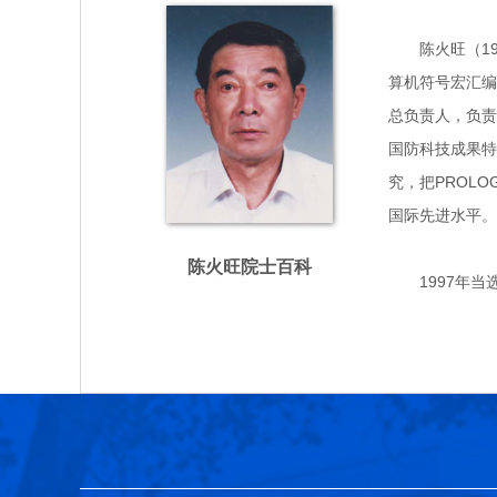
陈火旺（193
算机符号宏汇编器
总负责人，负责
国防科技成果特
究，把PROL
国际先进水平。
陈火旺院士百科
1997年当