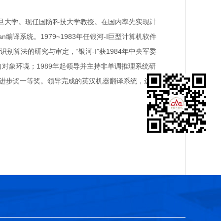
业于复旦大学。现任国防科技大学教授。在国内率先实现计
n编译系统。1979~1983年任银河-I巨型计算机软件
算法的研究与审定，“银河-Ⅰ”获1984年中央军委
对象环境；1989年起领导并主持非单调推理系统研
科技进步奖一等奖。领导完成的英汉机器翻译系统，达到