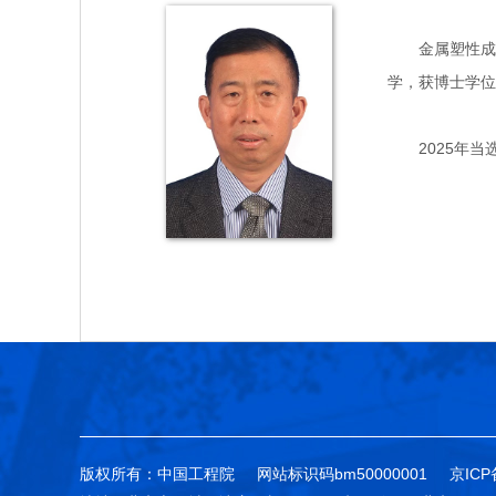
金属塑性成形专
学，获博士学位
2025年当
版权所有：中国工程院
网站标识码bm50000001
京ICP