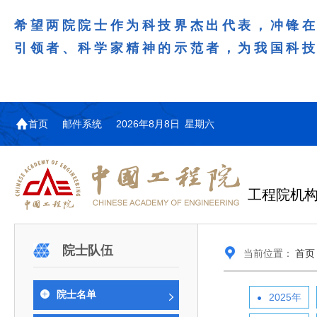
希望两院院士作为科技界杰出代表，冲锋
引领者、科学家精神的示范者，为我国科
首页
邮件系统
2026年8月8日 星期六
工程院机
机构图
院士名单
院领导
咨询工作简介
学术研讨
工作动态
教育委员会简介
国际交流与合作动态
更多
更多
更多
更多
院士队伍
当前位置：
首页
中国工程院教育委员会以习近平新时代中国特
江西研究院组织召开省校产
第29届中日韩工程院圆桌会
978
学部院士名单
人
医药卫生学部学术报告会在京举行
学研合作交流会
议在首尔召开
色社会主义思想为指导，深入贯彻落实党的二十大
全体院士名单
机械与运载工程学部
院士名单
2025年
为深入贯彻落实习近平总书记在国家科
7月9日，中国工程科技发展战略
2026年7月23日，第29届中日韩
和二十届历次全会精神，按照全国教育大会和中央
信息与电子工程学部
奖励大会、两院院士大会、中国科协第
江西研究院（以下简称“江西研
工程院圆桌会议在韩国首尔成功