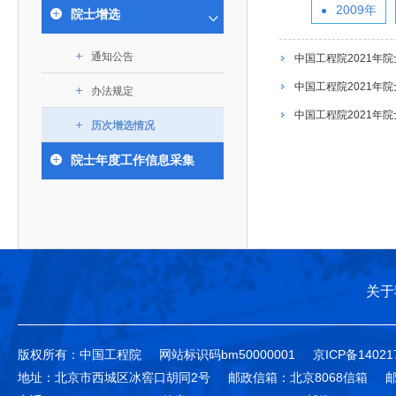
393
人才工作会议有关部署要求，切实履行教育委员会
中国工程院是中国工程科学技术界最高荣誉
2009年
人
全国代表大会上的重要讲话精神，充分
究院”）联合江西省科技成果转
举行。本届会议由韩国工程院轮
院士增选
化工、冶金与材料工程学部
院长-张玉
各项职能，发挥工程教育领域国家高端智库作用，
术引领作用，2026年7月10日下午，
移转化中心，组织江西省相关地
值主办，三国工程院院士及代表
资深院士名单
性、咨询性学术机构。组织院士开展战略咨询研
能源与矿业工程学部
院医药卫生学部学术报告会在北京会议
市、企业赴京与北京化工大学举
100余人现场参会。韩国工程院
2026-08-03
2026-04-11
2026
2026年中国工程科技论坛在京举行
中国工程院副院长邓秀新调研云南研究院
“非排他性国际材料与试验标准协作机制研究” 国际合作战略咨询项目启动会在京召开
为一体推进教育科技人才发展，统筹建设教育强
通知公告
究，为国家决策提供支撑服务是中国工程院的主要
中国工程院2021年
行。6位院士做报告，50余位院士参
办产学研合作交流会。北京化工
国际关系委员会主席朴宰佑院
土木、水利与建筑工程学部
7
国、科技强国、人才强国提供支撑。主要任务有：
职能和中心工作之一。
人
会。
大学党委常委、副校长许海军，
士、中国工程院国际合作局副局
中国工程院2021年
办法规定
环境与轻纺工程学部
2026-03-26
2026-07-27
2026
“中欧农业绿色科技合作战略研究” 国际合作战略咨询项目启动会在京召开
中国工程院2026年地方研究院咨询项目管理工作培训会召开
健康中国与生物医药工程创新研讨会暨第五届中医药高质量发展大会在天津召开
江西省科学院党组成员、副院长
长（主持工作）丁宁、日本工程
香港院士名单
一是贯彻落实习近平总书记重要指示批示精神
党的二十大提出，完善国家科技创新体系，强
中国工程院2021年
章国勇，江西研究院副院长邹慧
院原副院长原山优子致开幕辞。
农业学部
历次增选情况
和其他中央领导同志有关批示要求，围绕党中央决
化科技战略咨询，提升国家创新体系整体效能。中
出席会议。
2026-03-24
2026-07-20
2026
中国工程院外籍院士参加第十八次院士大会系列活动
山西省人民政府 中国工程院合作委员会第一次会议在太原召开
第十五届化工、冶金与材料工程学术会议在广州召开
医药卫生学部
3
策部署，充分发挥高端智库作用，组织院士、专家
人
国工程院以习近平新时代中国特色社会主义思想为
院士年度工作信息采集
副院长-陈建
工程管理学部(85人,其中79 人为跨学
台湾院士名单
开展与工程教育（包括工、农、医科）有关的咨询
2026-03-04
2026-05-03
2026
香港工程师学会交流团访问我院
中国工程院第四届科技合作委员会第四次会议在京召开
中国工程院工程科技学术研讨会——细胞治疗学术会议在京召开
指导，按照党中央、国务院战略部署，坚持“服务决
研究，为党和国家决策提出咨询意见和建议。
策、适度超前”，坚持以科学咨询支撑科学决策，坚
二是加强同教育界、产业界和科技界的联系，
持“顶天立地”，积极推进国家工程科技思想库建设和
促进工程教育与经济建设紧密结合，促进工程技术
国家高端智库建设试点工作，为提升我国科技创新
人才的合理使用与科学管理。
能力、强化关键核心技术攻关、加快建设创新型国
关于
三是积极推动我国继续工程教育的发展及其体
家、支撑经济社会高质量发展、实现中华民族伟大
系的建立和完善，促进院校工程教育与继续工程教
复兴的中国梦，提供科技智力支撑。
育有机结合。
版权所有：中国工程院
网站标识码bm50000001
京ICP备14021
中国工程院组织开展的战略咨询研究，主要结
四是加强工程教育的学术研究、宣传和科普工
地址：北京市西城区冰窖口胡同2号
邮政信箱：北京8068信箱
邮
合国民经济和社会发展规划、计划，组织研究工程