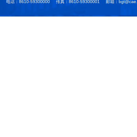
电话：8610-59300000
传真：8610-59300001
邮箱：bgt@cae.
作，提高工程教育和工程科技在国民意识中的地
科学技术领域的重大、关键性问题，接受政府、地
位。
方、行业等的委托，对重大工程科学技术发展规
划、计划、方案及其实施等提供咨询意见。