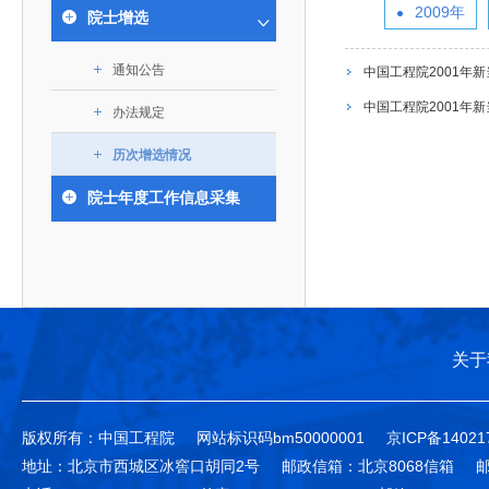
393
人才工作会议有关部署要求，切实履行教育委员会
中国工程院是中国工程科学技术界最高荣誉
2009年
人
全国代表大会上的重要讲话精神，充分
究院”）联合江西省科技成果转
举行。本届会议由韩国工程院轮
院士增选
化工、冶金与材料工程学部
院长-张玉
各项职能，发挥工程教育领域国家高端智库作用，
术引领作用，2026年7月10日下午，
移转化中心，组织江西省相关地
值主办，三国工程院院士及代表
资深院士名单
性、咨询性学术机构。组织院士开展战略咨询研
能源与矿业工程学部
院医药卫生学部学术报告会在北京会议
市、企业赴京与北京化工大学举
100余人现场参会。韩国工程院
2026-08-03
2026-04-11
2026
2026年中国工程科技论坛在京举行
中国工程院副院长邓秀新调研云南研究院
“非排他性国际材料与试验标准协作机制研究” 国际合作战略咨询项目启动会在京召开
为一体推进教育科技人才发展，统筹建设教育强
通知公告
究，为国家决策提供支撑服务是中国工程院的主要
中国工程院2001年
行。6位院士做报告，50余位院士参
办产学研合作交流会。北京化工
国际关系委员会主席朴宰佑院
土木、水利与建筑工程学部
7
国、科技强国、人才强国提供支撑。主要任务有：
职能和中心工作之一。
人
会。
大学党委常委、副校长许海军，
士、中国工程院国际合作局副局
中国工程院2001年
办法规定
环境与轻纺工程学部
2026-03-26
2026-07-27
2026
“中欧农业绿色科技合作战略研究” 国际合作战略咨询项目启动会在京召开
中国工程院2026年地方研究院咨询项目管理工作培训会召开
健康中国与生物医药工程创新研讨会暨第五届中医药高质量发展大会在天津召开
江西省科学院党组成员、副院长
长（主持工作）丁宁、日本工程
香港院士名单
一是贯彻落实习近平总书记重要指示批示精神
党的二十大提出，完善国家科技创新体系，强
章国勇，江西研究院副院长邹慧
院原副院长原山优子致开幕辞。
农业学部
历次增选情况
和其他中央领导同志有关批示要求，围绕党中央决
化科技战略咨询，提升国家创新体系整体效能。中
出席会议。
2026-03-24
2026-07-20
2026
中国工程院外籍院士参加第十八次院士大会系列活动
山西省人民政府 中国工程院合作委员会第一次会议在太原召开
第十五届化工、冶金与材料工程学术会议在广州召开
医药卫生学部
3
策部署，充分发挥高端智库作用，组织院士、专家
人
国工程院以习近平新时代中国特色社会主义思想为
院士年度工作信息采集
副院长-陈建
工程管理学部(85人,其中79 人为跨学
台湾院士名单
开展与工程教育（包括工、农、医科）有关的咨询
2026-03-04
2026-05-03
2026
香港工程师学会交流团访问我院
中国工程院第四届科技合作委员会第四次会议在京召开
中国工程院工程科技学术研讨会——细胞治疗学术会议在京召开
指导，按照党中央、国务院战略部署，坚持“服务决
研究，为党和国家决策提出咨询意见和建议。
策、适度超前”，坚持以科学咨询支撑科学决策，坚
二是加强同教育界、产业界和科技界的联系，
持“顶天立地”，积极推进国家工程科技思想库建设和
促进工程教育与经济建设紧密结合，促进工程技术
国家高端智库建设试点工作，为提升我国科技创新
人才的合理使用与科学管理。
能力、强化关键核心技术攻关、加快建设创新型国
关于
三是积极推动我国继续工程教育的发展及其体
家、支撑经济社会高质量发展、实现中华民族伟大
系的建立和完善，促进院校工程教育与继续工程教
复兴的中国梦，提供科技智力支撑。
育有机结合。
版权所有：中国工程院
网站标识码bm50000001
京ICP备14021
中国工程院组织开展的战略咨询研究，主要结
四是加强工程教育的学术研究、宣传和科普工
地址：北京市西城区冰窖口胡同2号
邮政信箱：北京8068信箱
邮
合国民经济和社会发展规划、计划，组织研究工程