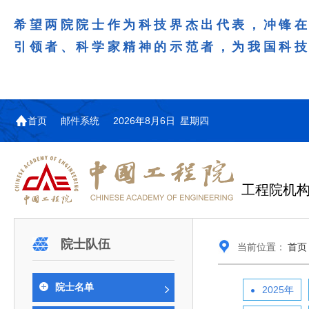
希望两院院士作为科技界杰出代表，冲锋
引领者、科学家精神的示范者，为我国科
首页
邮件系统
2026年8月6日 星期四
工程院机
机构图
院士名单
院领导
咨询工作简介
学术研讨
工作动态
教育委员会简介
国际交流与合作动态
更多
更多
更多
更多
院士队伍
当前位置：
首页
中国工程院教育委员会以习近平新时代中国特
江西研究院组织召开省校产
第29届中日韩工程院圆桌会
978
学部院士名单
人
医药卫生学部学术报告会在京举行
学研合作交流会
议在首尔召开
色社会主义思想为指导，深入贯彻落实党的二十大
全体院士名单
机械与运载工程学部
院士名单
2025年
为深入贯彻落实习近平总书记在国家科
7月9日，中国工程科技发展战略
2026年7月23日，第29届中日韩
和二十届历次全会精神，按照全国教育大会和中央
信息与电子工程学部
奖励大会、两院院士大会、中国科协第
江西研究院（以下简称“江西研
工程院圆桌会议在韩国首尔成功