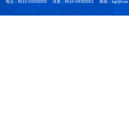
电话：8610-59300000
传真：8610-59300001
邮箱：bgt@cae.
作，提高工程教育和工程科技在国民意识中的地
科学技术领域的重大、关键性问题，接受政府、地
位。
方、行业等的委托，对重大工程科学技术发展规
划、计划、方案及其实施等提供咨询意见。