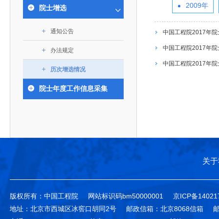
393
人才工作会议有关部署要求，切实履行教育委员会
中国工程院是中国工程科学技术界最高荣誉
2009年
人
全国代表大会上的重要讲话精神，充分
究院”）联合江西省科技成果转
举行。本届会议由韩国工程院轮
院士增选
化工、冶金与材料工程学部
院长-张玉
各项职能，发挥工程教育领域国家高端智库作用，
术引领作用，2026年7月10日下午，
移转化中心，组织江西省相关地
值主办，三国工程院院士及代表
资深院士名单
性、咨询性学术机构。组织院士开展战略咨询研
能源与矿业工程学部
院医药卫生学部学术报告会在北京会议
市、企业赴京与北京化工大学举
100余人现场参会。韩国工程院
2026-08-03
2026-04-11
2026
2026年中国工程科技论坛在京举行
中国工程院副院长邓秀新调研云南研究院
“非排他性国际材料与试验标准协作机制研究” 国际合作战略咨询项目启动会在京召开
为一体推进教育科技人才发展，统筹建设教育强
通知公告
究，为国家决策提供支撑服务是中国工程院的主要
中国工程院2017年
行。6位院士做报告，50余位院士参
办产学研合作交流会。北京化工
国际关系委员会主席朴宰佑院
土木、水利与建筑工程学部
7
国、科技强国、人才强国提供支撑。主要任务有：
职能和中心工作之一。
人
会。
大学党委常委、副校长许海军，
士、中国工程院国际合作局副局
中国工程院2017年
办法规定
环境与轻纺工程学部
2026-03-26
2026-07-27
2026
“中欧农业绿色科技合作战略研究” 国际合作战略咨询项目启动会在京召开
中国工程院2026年地方研究院咨询项目管理工作培训会召开
健康中国与生物医药工程创新研讨会暨第五届中医药高质量发展大会在天津召开
江西省科学院党组成员、副院长
长（主持工作）丁宁、日本工程
香港院士名单
一是贯彻落实习近平总书记重要指示批示精神
党的二十大提出，完善国家科技创新体系，强
中国工程院2017年
章国勇，江西研究院副院长邹慧
院原副院长原山优子致开幕辞。
农业学部
历次增选情况
和其他中央领导同志有关批示要求，围绕党中央决
化科技战略咨询，提升国家创新体系整体效能。中
出席会议。
2026-03-24
2026-07-20
2026
中国工程院外籍院士参加第十八次院士大会系列活动
山西省人民政府 中国工程院合作委员会第一次会议在太原召开
第十五届化工、冶金与材料工程学术会议在广州召开
医药卫生学部
3
策部署，充分发挥高端智库作用，组织院士、专家
人
国工程院以习近平新时代中国特色社会主义思想为
院士年度工作信息采集
副院长-陈建
工程管理学部(85人,其中79 人为跨学
台湾院士名单
开展与工程教育（包括工、农、医科）有关的咨询
2026-03-04
2026-05-03
2026
香港工程师学会交流团访问我院
中国工程院第四届科技合作委员会第四次会议在京召开
中国工程院工程科技学术研讨会——细胞治疗学术会议在京召开
指导，按照党中央、国务院战略部署，坚持“服务决
研究，为党和国家决策提出咨询意见和建议。
策、适度超前”，坚持以科学咨询支撑科学决策，坚
二是加强同教育界、产业界和科技界的联系，
持“顶天立地”，积极推进国家工程科技思想库建设和
促进工程教育与经济建设紧密结合，促进工程技术
国家高端智库建设试点工作，为提升我国科技创新
人才的合理使用与科学管理。
能力、强化关键核心技术攻关、加快建设创新型国
关于
三是积极推动我国继续工程教育的发展及其体
家、支撑经济社会高质量发展、实现中华民族伟大
系的建立和完善，促进院校工程教育与继续工程教
复兴的中国梦，提供科技智力支撑。
育有机结合。
版权所有：中国工程院
网站标识码bm50000001
京ICP备14021
中国工程院组织开展的战略咨询研究，主要结
四是加强工程教育的学术研究、宣传和科普工
地址：北京市西城区冰窖口胡同2号
邮政信箱：北京8068信箱
邮
合国民经济和社会发展规划、计划，组织研究工程