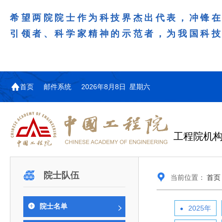
希望两院院士作为科技界杰出代表，冲锋
引领者、科学家精神的示范者，为我国科
首页
邮件系统
2026年8月8日 星期六
工程院机
机构图
院士名单
院领导
咨询工作简介
学术研讨
工作动态
教育委员会简介
国际交流与合作动态
更多
更多
更多
更多
院士队伍
当前位置：
首页
中国工程院教育委员会以习近平新时代中国特
江西研究院组织召开省校产
第29届中日韩工程院圆桌会
978
学部院士名单
人
医药卫生学部学术报告会在京举行
学研合作交流会
议在首尔召开
色社会主义思想为指导，深入贯彻落实党的二十大
全体院士名单
机械与运载工程学部
院士名单
2025年
为深入贯彻落实习近平总书记在国家科
7月9日，中国工程科技发展战略
2026年7月23日，第29届中日韩
和二十届历次全会精神，按照全国教育大会和中央
信息与电子工程学部
奖励大会、两院院士大会、中国科协第
江西研究院（以下简称“江西研
工程院圆桌会议在韩国首尔成功