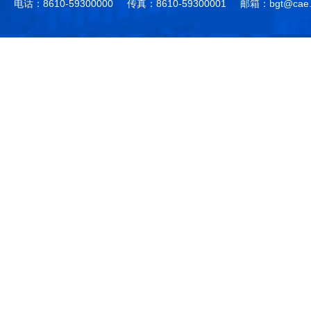
电话：8610-59300000
传真：8610-59300001
邮箱：bgt@cae.
作，提高工程教育和工程科技在国民意识中的地
科学技术领域的重大、关键性问题，接受政府、地
位。
方、行业等的委托，对重大工程科学技术发展规
划、计划、方案及其实施等提供咨询意见。