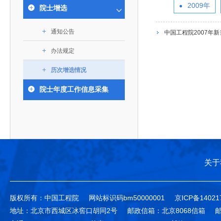
393
人才工作会议有关部署要求，切实履行教育委员会
中国工程院是中国工程科学技术界最高荣誉
2009年
人
全国代表大会上的重要讲话精神，充分
究院”）联合江西省科技成果转
举行。本届会议由韩国工程院轮
院士增选
化工、冶金与材料工程学部
院长-张玉
各项职能，发挥工程教育领域国家高端智库作用，
术引领作用，2026年7月10日下午，
移转化中心，组织江西省相关地
值主办，三国工程院院士及代表
资深院士名单
性、咨询性学术机构。组织院士开展战略咨询研
能源与矿业工程学部
院医药卫生学部学术报告会在北京会议
市、企业赴京与北京化工大学举
100余人现场参会。韩国工程院
2026-08-03
2026-04-11
2026
2026年中国工程科技论坛在京举行
中国工程院副院长邓秀新调研云南研究院
“非排他性国际材料与试验标准协作机制研究” 国际合作战略咨询项目启动会在京召开
为一体推进教育科技人才发展，统筹建设教育强
通知公告
究，为国家决策提供支撑服务是中国工程院的主要
中国工程院2007年
行。6位院士做报告，50余位院士参
办产学研合作交流会。北京化工
国际关系委员会主席朴宰佑院
土木、水利与建筑工程学部
7
国、科技强国、人才强国提供支撑。主要任务有：
职能和中心工作之一。
人
会。
大学党委常委、副校长许海军，
士、中国工程院国际合作局副局
办法规定
环境与轻纺工程学部
2026-03-26
2026-07-27
2026
“中欧农业绿色科技合作战略研究” 国际合作战略咨询项目启动会在京召开
中国工程院2026年地方研究院咨询项目管理工作培训会召开
健康中国与生物医药工程创新研讨会暨第五届中医药高质量发展大会在天津召开
江西省科学院党组成员、副院长
长（主持工作）丁宁、日本工程
香港院士名单
一是贯彻落实习近平总书记重要指示批示精神
党的二十大提出，完善国家科技创新体系，强
章国勇，江西研究院副院长邹慧
院原副院长原山优子致开幕辞。
农业学部
历次增选情况
和其他中央领导同志有关批示要求，围绕党中央决
化科技战略咨询，提升国家创新体系整体效能。中
出席会议。
2026-03-24
2026-07-20
2026
中国工程院外籍院士参加第十八次院士大会系列活动
山西省人民政府 中国工程院合作委员会第一次会议在太原召开
第十五届化工、冶金与材料工程学术会议在广州召开
医药卫生学部
3
策部署，充分发挥高端智库作用，组织院士、专家
人
国工程院以习近平新时代中国特色社会主义思想为
院士年度工作信息采集
副院长-陈建
工程管理学部(85人,其中79 人为跨学
台湾院士名单
开展与工程教育（包括工、农、医科）有关的咨询
2026-03-04
2026-05-03
2026
香港工程师学会交流团访问我院
中国工程院第四届科技合作委员会第四次会议在京召开
中国工程院工程科技学术研讨会——细胞治疗学术会议在京召开
指导，按照党中央、国务院战略部署，坚持“服务决
研究，为党和国家决策提出咨询意见和建议。
策、适度超前”，坚持以科学咨询支撑科学决策，坚
二是加强同教育界、产业界和科技界的联系，
持“顶天立地”，积极推进国家工程科技思想库建设和
促进工程教育与经济建设紧密结合，促进工程技术
国家高端智库建设试点工作，为提升我国科技创新
人才的合理使用与科学管理。
能力、强化关键核心技术攻关、加快建设创新型国
关于
三是积极推动我国继续工程教育的发展及其体
家、支撑经济社会高质量发展、实现中华民族伟大
系的建立和完善，促进院校工程教育与继续工程教
复兴的中国梦，提供科技智力支撑。
育有机结合。
版权所有：中国工程院
网站标识码bm50000001
京ICP备14021
中国工程院组织开展的战略咨询研究，主要结
四是加强工程教育的学术研究、宣传和科普工
地址：北京市西城区冰窖口胡同2号
邮政信箱：北京8068信箱
邮
合国民经济和社会发展规划、计划，组织研究工程