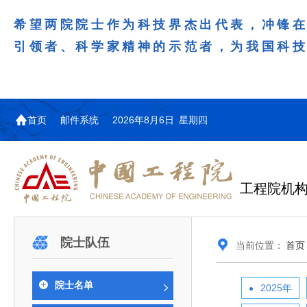
希望两院院士作为科技界杰出代表，冲锋
引领者、科学家精神的示范者，为我国科
首页
邮件系统
2026年8月6日 星期四
工程院机
机构图
院士名单
院领导
咨询工作简介
学术研讨
工作动态
教育委员会简介
国际交流与合作动态
更多
更多
更多
更多
院士队伍
当前位置：
首页
中国工程院教育委员会以习近平新时代中国特
江西研究院组织召开省校产
第29届中日韩工程院圆桌会
978
学部院士名单
人
医药卫生学部学术报告会在京举行
学研合作交流会
议在首尔召开
色社会主义思想为指导，深入贯彻落实党的二十大
全体院士名单
机械与运载工程学部
院士名单
2025年
为深入贯彻落实习近平总书记在国家科
7月9日，中国工程科技发展战略
2026年7月23日，第29届中日韩
和二十届历次全会精神，按照全国教育大会和中央
信息与电子工程学部
奖励大会、两院院士大会、中国科协第
江西研究院（以下简称“江西研
工程院圆桌会议在韩国首尔成功