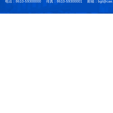
电话：8610-59300000
传真：8610-59300001
邮箱：bgt@cae.
作，提高工程教育和工程科技在国民意识中的地
科学技术领域的重大、关键性问题，接受政府、地
位。
方、行业等的委托，对重大工程科学技术发展规
划、计划、方案及其实施等提供咨询意见。