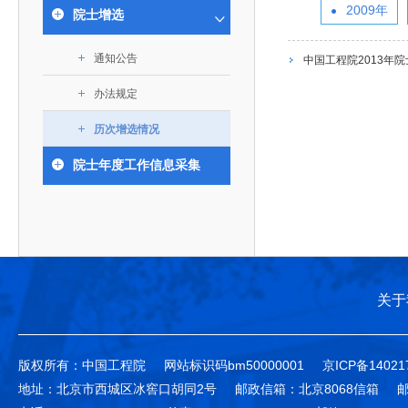
393
人才工作会议有关部署要求，切实履行教育委员会
中国工程院是中国工程科学技术界最高荣誉
2009年
人
全国代表大会上的重要讲话精神，充分
究院”）联合江西省科技成果转
举行。本届会议由韩国工程院轮
院士增选
化工、冶金与材料工程学部
院长-张玉
各项职能，发挥工程教育领域国家高端智库作用，
术引领作用，2026年7月10日下午，
移转化中心，组织江西省相关地
值主办，三国工程院院士及代表
资深院士名单
性、咨询性学术机构。组织院士开展战略咨询研
能源与矿业工程学部
院医药卫生学部学术报告会在北京会议
市、企业赴京与北京化工大学举
100余人现场参会。韩国工程院
2026-08-03
2026-04-11
2026
2026年中国工程科技论坛在京举行
中国工程院副院长邓秀新调研云南研究院
“非排他性国际材料与试验标准协作机制研究” 国际合作战略咨询项目启动会在京召开
为一体推进教育科技人才发展，统筹建设教育强
通知公告
究，为国家决策提供支撑服务是中国工程院的主要
中国工程院2013年
行。6位院士做报告，50余位院士参
办产学研合作交流会。北京化工
国际关系委员会主席朴宰佑院
土木、水利与建筑工程学部
7
国、科技强国、人才强国提供支撑。主要任务有：
职能和中心工作之一。
人
会。
大学党委常委、副校长许海军，
士、中国工程院国际合作局副局
办法规定
环境与轻纺工程学部
2026-03-26
2026-07-27
2026
“中欧农业绿色科技合作战略研究” 国际合作战略咨询项目启动会在京召开
中国工程院2026年地方研究院咨询项目管理工作培训会召开
健康中国与生物医药工程创新研讨会暨第五届中医药高质量发展大会在天津召开
江西省科学院党组成员、副院长
长（主持工作）丁宁、日本工程
香港院士名单
一是贯彻落实习近平总书记重要指示批示精神
党的二十大提出，完善国家科技创新体系，强
章国勇，江西研究院副院长邹慧
院原副院长原山优子致开幕辞。
农业学部
历次增选情况
和其他中央领导同志有关批示要求，围绕党中央决
化科技战略咨询，提升国家创新体系整体效能。中
出席会议。
2026-03-24
2026-07-20
2026
中国工程院外籍院士参加第十八次院士大会系列活动
山西省人民政府 中国工程院合作委员会第一次会议在太原召开
第十五届化工、冶金与材料工程学术会议在广州召开
医药卫生学部
3
策部署，充分发挥高端智库作用，组织院士、专家
人
国工程院以习近平新时代中国特色社会主义思想为
院士年度工作信息采集
副院长-陈建
工程管理学部(85人,其中79 人为跨学
台湾院士名单
开展与工程教育（包括工、农、医科）有关的咨询
2026-03-04
2026-05-03
2026
香港工程师学会交流团访问我院
中国工程院第四届科技合作委员会第四次会议在京召开
中国工程院工程科技学术研讨会——细胞治疗学术会议在京召开
指导，按照党中央、国务院战略部署，坚持“服务决
研究，为党和国家决策提出咨询意见和建议。
策、适度超前”，坚持以科学咨询支撑科学决策，坚
二是加强同教育界、产业界和科技界的联系，
持“顶天立地”，积极推进国家工程科技思想库建设和
促进工程教育与经济建设紧密结合，促进工程技术
国家高端智库建设试点工作，为提升我国科技创新
人才的合理使用与科学管理。
能力、强化关键核心技术攻关、加快建设创新型国
关于
三是积极推动我国继续工程教育的发展及其体
家、支撑经济社会高质量发展、实现中华民族伟大
系的建立和完善，促进院校工程教育与继续工程教
复兴的中国梦，提供科技智力支撑。
育有机结合。
版权所有：中国工程院
网站标识码bm50000001
京ICP备14021
中国工程院组织开展的战略咨询研究，主要结
四是加强工程教育的学术研究、宣传和科普工
地址：北京市西城区冰窖口胡同2号
邮政信箱：北京8068信箱
邮
合国民经济和社会发展规划、计划，组织研究工程