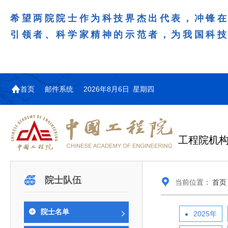
希望两院院士作为科技界杰出代表，冲锋
引领者、科学家精神的示范者，为我国科
首页
邮件系统
2026年8月6日 星期四
工程院机
机构图
院士名单
院领导
咨询工作简介
学术研讨
工作动态
教育委员会简介
国际交流与合作动态
更多
更多
更多
更多
院士队伍
当前位置：
首页
中国工程院教育委员会以习近平新时代中国特
江西研究院组织召开省校产
第29届中日韩工程院圆桌会
978
学部院士名单
人
医药卫生学部学术报告会在京举行
学研合作交流会
议在首尔召开
色社会主义思想为指导，深入贯彻落实党的二十大
全体院士名单
机械与运载工程学部
院士名单
2025年
为深入贯彻落实习近平总书记在国家科
7月9日，中国工程科技发展战略
2026年7月23日，第29届中日韩
和二十届历次全会精神，按照全国教育大会和中央
信息与电子工程学部
奖励大会、两院院士大会、中国科协第
江西研究院（以下简称“江西研
工程院圆桌会议在韩国首尔成功