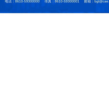
电话：8610-59300000
传真：8610-59300001
邮箱：bgt@cae.
作，提高工程教育和工程科技在国民意识中的地
科学技术领域的重大、关键性问题，接受政府、地
位。
方、行业等的委托，对重大工程科学技术发展规
划、计划、方案及其实施等提供咨询意见。