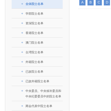
393
人才工作会议有关部署要求，切实履行教育委员会
A
B
C
D
中国工程院是中国工程科学技术界最高荣誉
人
全国代表大会上的重要讲话精神，充分
究院”）联合江西省科技成果转
举行。本届会议由韩国工程院轮
全体院士名单
化工、冶金与材料工程学部
院长-张玉
各项职能，发挥工程教育领域国家高端智库作用，
术引领作用，2026年7月10日下午，
移转化中心，组织江西省相关地
值主办，三国工程院院士及代表
资深院士名单
性、咨询性学术机构。组织院士开展战略咨询研
能源与矿业工程学部
院医药卫生学部学术报告会在北京会议
市、企业赴京与北京化工大学举
100余人现场参会。韩国工程院
学部院士名单
2026-08-03
2026-04-11
2026
2026年中国工程科技论坛在京举行
中国工程院副院长邓秀新调研云南研究院
“非排他性国际材料与试验标准协作机制研究” 国际合作战略咨询项目启动会在京召开
为一体推进教育科技人才发展，统筹建设教育强
究，为国家决策提供支撑服务是中国工程院的主要
行。6位院士做报告，50余位院士参
办产学研合作交流会。北京化工
国际关系委员会主席朴宰佑院
土木、水利与建筑工程学部
7
国、科技强国、人才强国提供支撑。主要任务有：
职能和中心工作之一。
人
会。
大学党委常委、副校长许海军，
士、中国工程院国际合作局副局
资深院士名单
环境与轻纺工程学部
2026-03-26
2026-07-27
2026
“中欧农业绿色科技合作战略研究” 国际合作战略咨询项目启动会在京召开
中国工程院2026年地方研究院咨询项目管理工作培训会召开
健康中国与生物医药工程创新研讨会暨第五届中医药高质量发展大会在天津召开
江西省科学院党组成员、副院长
长（主持工作）丁宁、日本工程
香港院士名单
一是贯彻落实习近平总书记重要指示批示精神
党的二十大提出，完善国家科技创新体系，强
香港院士名单
章国勇，江西研究院副院长邹慧
院原副院长原山优子致开幕辞。
农业学部
和其他中央领导同志有关批示要求，围绕党中央决
化科技战略咨询，提升国家创新体系整体效能。中
出席会议。
2026-03-24
2026-07-20
2026
中国工程院外籍院士参加第十八次院士大会系列活动
山西省人民政府 中国工程院合作委员会第一次会议在太原召开
第十五届化工、冶金与材料工程学术会议在广州召开
医药卫生学部
3
澳门院士名单
策部署，充分发挥高端智库作用，组织院士、专家
人
国工程院以习近平新时代中国特色社会主义思想为
副院长-陈建
工程管理学部(85人,其中79 人为跨学
台湾院士名单
开展与工程教育（包括工、农、医科）有关的咨询
2026-03-04
2026-05-03
2026
香港工程师学会交流团访问我院
中国工程院第四届科技合作委员会第四次会议在京召开
中国工程院工程科技学术研讨会——细胞治疗学术会议在京召开
指导，按照党中央、国务院战略部署，坚持“服务决
台湾院士名单
研究，为党和国家决策提出咨询意见和建议。
策、适度超前”，坚持以科学咨询支撑科学决策，坚
外籍院士名单
二是加强同教育界、产业界和科技界的联系，
持“顶天立地”，积极推进国家工程科技思想库建设和
促进工程教育与经济建设紧密结合，促进工程技术
国家高端智库建设试点工作，为提升我国科技创新
已故院士名单
人才的合理使用与科学管理。
能力、强化关键核心技术攻关、加快建设创新型国
已故外籍院士名单
三是积极推动我国继续工程教育的发展及其体
家、支撑经济社会高质量发展、实现中华民族伟大
中央委员、中央候补委员和
系的建立和完善，促进院校工程教育与继续工程教
复兴的中国梦，提供科技智力支撑。
中央纪委委员中的院士名单
育有机结合。
中国工程院组织开展的战略咨询研究，主要结
四是加强工程教育的学术研究、宣传和科普工
两会代表中院士名单
合国民经济和社会发展规划、计划，组织研究工程