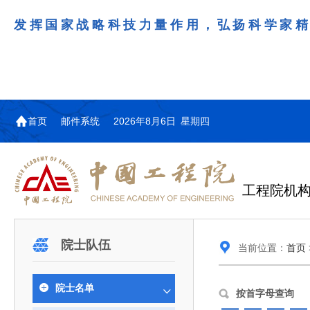
发挥国家战略科技力量作用，弘扬科学家
首页
邮件系统
2026年8月6日 星期四
工程院机
机构图
院士名单
院领导
咨询工作简介
学术研讨
工作动态
教育委员会简介
国际交流与合作动态
更多
更多
更多
更多
院士队伍
当前位置：
首页
中国工程院教育委员会以习近平新时代中国特
江西研究院组织召开省校产
第29届中日韩工程院圆桌会
978
学部院士名单
人
医药卫生学部学术报告会在京举行
学研合作交流会
议在首尔召开
色社会主义思想为指导，深入贯彻落实党的二十大
全体院士名单
机械与运载工程学部
院士名单
为深入贯彻落实习近平总书记在国家科
7月9日，中国工程科技发展战略
2026年7月23日，第29届中日韩
按首字母查询
和二十届历次全会精神，按照全国教育大会和中央
信息与电子工程学部
奖励大会、两院院士大会、中国科协第
江西研究院（以下简称“江西研
工程院圆桌会议在韩国首尔成功