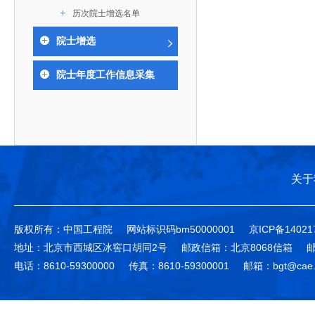
作，提高工程教育和工程科技在国民意识中的地
科学技术领域的重大、关键性问题，接受政府、地
历次院士增选名单
位。
方、行业等的委托，对重大工程科学技术发展规
院士增选
划、计划、方案及其实施等提供咨询意见。
院士年度工作信息采集
关于
版权所有：中国工程院
网站标识码bm50000001
京ICP备14021
地址：北京市西城区冰窖口胡同2号
邮政信箱：北京8068信箱
邮
电话：8610-59300000
传真：8610-59300001
邮箱：bgt@cae.