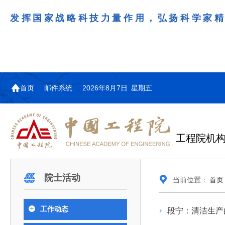
发挥国家战略科技力量作用，弘扬科学家
首页
邮件系统
2026年8月7日 星期五
工程院机
机构图
院士名单
院领导
咨询工作简介
学术研讨
工作动态
教育委员会简介
国际交流与合作动态
更多
更多
更多
更多
院士活动
当前位置：
首页
中国工程院教育委员会以习近平新时代中国特
江西研究院组织召开省校产
第29届中日韩工程院圆桌会
978
学部院士名单
人
医药卫生学部学术报告会在京举行
学研合作交流会
议在首尔召开
色社会主义思想为指导，深入贯彻落实党的二十大
全体院士名单
机械与运载工程学部
工作动态
段宁：清洁生产
为深入贯彻落实习近平总书记在国家科
7月9日，中国工程科技发展战略
2026年7月23日，第29届中日韩
和二十届历次全会精神，按照全国教育大会和中央
信息与电子工程学部
奖励大会、两院院士大会、中国科协第
江西研究院（以下简称“江西研
工程院圆桌会议在韩国首尔成功