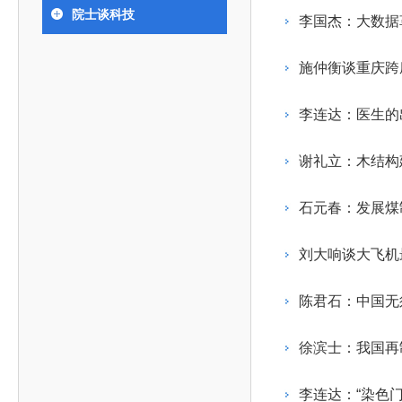
393
人才工作会议有关部署要求，切实履行教育委员会
中国工程院是中国工程科学技术界最高荣誉
人
全国代表大会上的重要讲话精神，充分
究院”）联合江西省科技成果转
举行。本届会议由韩国工程院轮
院士谈科技
化工、冶金与材料工程学部
李国杰：大数据
院长-张玉
各项职能，发挥工程教育领域国家高端智库作用，
术引领作用，2026年7月10日下午，
移转化中心，组织江西省相关地
值主办，三国工程院院士及代表
资深院士名单
性、咨询性学术机构。组织院士开展战略咨询研
能源与矿业工程学部
院医药卫生学部学术报告会在北京会议
市、企业赴京与北京化工大学举
100余人现场参会。韩国工程院
2026-08-03
2026-04-11
2026
2026年中国工程科技论坛在京举行
中国工程院副院长邓秀新调研云南研究院
“非排他性国际材料与试验标准协作机制研究” 国际合作战略咨询项目启动会在京召开
为一体推进教育科技人才发展，统筹建设教育强
究，为国家决策提供支撑服务是中国工程院的主要
行。6位院士做报告，50余位院士参
办产学研合作交流会。北京化工
国际关系委员会主席朴宰佑院
施仲衡谈重庆跨
土木、水利与建筑工程学部
7
国、科技强国、人才强国提供支撑。主要任务有：
职能和中心工作之一。
人
会。
大学党委常委、副校长许海军，
士、中国工程院国际合作局副局
环境与轻纺工程学部
2026-03-26
2026-07-27
2026
“中欧农业绿色科技合作战略研究” 国际合作战略咨询项目启动会在京召开
中国工程院2026年地方研究院咨询项目管理工作培训会召开
健康中国与生物医药工程创新研讨会暨第五届中医药高质量发展大会在天津召开
江西省科学院党组成员、副院长
长（主持工作）丁宁、日本工程
香港院士名单
一是贯彻落实习近平总书记重要指示批示精神
党的二十大提出，完善国家科技创新体系，强
李连达：医生的
章国勇，江西研究院副院长邹慧
院原副院长原山优子致开幕辞。
农业学部
和其他中央领导同志有关批示要求，围绕党中央决
化科技战略咨询，提升国家创新体系整体效能。中
出席会议。
2026-03-24
2026-07-20
2026
中国工程院外籍院士参加第十八次院士大会系列活动
山西省人民政府 中国工程院合作委员会第一次会议在太原召开
第十五届化工、冶金与材料工程学术会议在广州召开
医药卫生学部
3
策部署，充分发挥高端智库作用，组织院士、专家
人
国工程院以习近平新时代中国特色社会主义思想为
谢礼立：木结构
副院长-陈建
工程管理学部(85人,其中79 人为跨学
台湾院士名单
开展与工程教育（包括工、农、医科）有关的咨询
2026-03-04
2026-05-03
2026
香港工程师学会交流团访问我院
中国工程院第四届科技合作委员会第四次会议在京召开
中国工程院工程科技学术研讨会——细胞治疗学术会议在京召开
指导，按照党中央、国务院战略部署，坚持“服务决
研究，为党和国家决策提出咨询意见和建议。
石元春：发展煤
策、适度超前”，坚持以科学咨询支撑科学决策，坚
二是加强同教育界、产业界和科技界的联系，
持“顶天立地”，积极推进国家工程科技思想库建设和
刘大响谈大飞机
促进工程教育与经济建设紧密结合，促进工程技术
国家高端智库建设试点工作，为提升我国科技创新
人才的合理使用与科学管理。
能力、强化关键核心技术攻关、加快建设创新型国
陈君石：中国无
三是积极推动我国继续工程教育的发展及其体
家、支撑经济社会高质量发展、实现中华民族伟大
系的建立和完善，促进院校工程教育与继续工程教
复兴的中国梦，提供科技智力支撑。
徐滨士：我国再
育有机结合。
中国工程院组织开展的战略咨询研究，主要结
四是加强工程教育的学术研究、宣传和科普工
合国民经济和社会发展规划、计划，组织研究工程
李连达：“染色