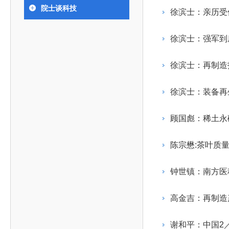
393
人才工作会议有关部署要求，切实履行教育委员会
中国工程院是中国工程科学技术界最高荣誉
人
全国代表大会上的重要讲话精神，充分
究院”）联合江西省科技成果转
举行。本届会议由韩国工程院轮
院士谈科技
化工、冶金与材料工程学部
徐滨士：亲历受
院长-张玉
各项职能，发挥工程教育领域国家高端智库作用，
术引领作用，2026年7月10日下午，
移转化中心，组织江西省相关地
值主办，三国工程院院士及代表
资深院士名单
性、咨询性学术机构。组织院士开展战略咨询研
能源与矿业工程学部
院医药卫生学部学术报告会在北京会议
市、企业赴京与北京化工大学举
100余人现场参会。韩国工程院
2026-08-03
2026-04-11
2026
2026年中国工程科技论坛在京举行
中国工程院副院长邓秀新调研云南研究院
“非排他性国际材料与试验标准协作机制研究” 国际合作战略咨询项目启动会在京召开
为一体推进教育科技人才发展，统筹建设教育强
究，为国家决策提供支撑服务是中国工程院的主要
行。6位院士做报告，50余位院士参
办产学研合作交流会。北京化工
国际关系委员会主席朴宰佑院
徐滨士：强军到
土木、水利与建筑工程学部
7
国、科技强国、人才强国提供支撑。主要任务有：
职能和中心工作之一。
人
会。
大学党委常委、副校长许海军，
士、中国工程院国际合作局副局
环境与轻纺工程学部
2026-03-26
2026-07-27
2026
“中欧农业绿色科技合作战略研究” 国际合作战略咨询项目启动会在京召开
中国工程院2026年地方研究院咨询项目管理工作培训会召开
健康中国与生物医药工程创新研讨会暨第五届中医药高质量发展大会在天津召开
江西省科学院党组成员、副院长
长（主持工作）丁宁、日本工程
香港院士名单
一是贯彻落实习近平总书记重要指示批示精神
党的二十大提出，完善国家科技创新体系，强
徐滨士：再制造
章国勇，江西研究院副院长邹慧
院原副院长原山优子致开幕辞。
农业学部
和其他中央领导同志有关批示要求，围绕党中央决
化科技战略咨询，提升国家创新体系整体效能。中
出席会议。
2026-03-24
2026-07-20
2026
中国工程院外籍院士参加第十八次院士大会系列活动
山西省人民政府 中国工程院合作委员会第一次会议在太原召开
第十五届化工、冶金与材料工程学术会议在广州召开
医药卫生学部
3
策部署，充分发挥高端智库作用，组织院士、专家
人
国工程院以习近平新时代中国特色社会主义思想为
徐滨士：装备再
副院长-陈建
工程管理学部(85人,其中79 人为跨学
台湾院士名单
开展与工程教育（包括工、农、医科）有关的咨询
2026-03-04
2026-05-03
2026
香港工程师学会交流团访问我院
中国工程院第四届科技合作委员会第四次会议在京召开
中国工程院工程科技学术研讨会——细胞治疗学术会议在京召开
指导，按照党中央、国务院战略部署，坚持“服务决
研究，为党和国家决策提出咨询意见和建议。
顾国彪：稀土永
策、适度超前”，坚持以科学咨询支撑科学决策，坚
二是加强同教育界、产业界和科技界的联系，
持“顶天立地”，积极推进国家工程科技思想库建设和
陈宗懋:茶叶质
促进工程教育与经济建设紧密结合，促进工程技术
国家高端智库建设试点工作，为提升我国科技创新
人才的合理使用与科学管理。
能力、强化关键核心技术攻关、加快建设创新型国
钟世镇：南方医
三是积极推动我国继续工程教育的发展及其体
家、支撑经济社会高质量发展、实现中华民族伟大
系的建立和完善，促进院校工程教育与继续工程教
复兴的中国梦，提供科技智力支撑。
高金吉：再制造
育有机结合。
中国工程院组织开展的战略咨询研究，主要结
四是加强工程教育的学术研究、宣传和科普工
合国民经济和社会发展规划、计划，组织研究工程
谢和平：中国2