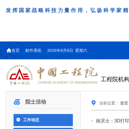
发挥国家战略科技力量作用，弘扬科学家
首页
邮件系统
2026年8月8日 星期六
工程院机
机构图
院士名单
院领导
咨询工作简介
学术研讨
工作动态
教育委员会简介
国际交流与合作动态
更多
更多
更多
更多
院士活动
当前位置：
首页
中国工程院教育委员会以习近平新时代中国特
江西研究院组织召开省校产
第29届中日韩工程院圆桌会
978
学部院士名单
人
医药卫生学部学术报告会在京举行
学研合作交流会
议在首尔召开
色社会主义思想为指导，深入贯彻落实党的二十大
全体院士名单
机械与运载工程学部
工作动态
徐滨士：3D打
为深入贯彻落实习近平总书记在国家科
7月9日，中国工程科技发展战略
2026年7月23日，第29届中日韩
和二十届历次全会精神，按照全国教育大会和中央
信息与电子工程学部
奖励大会、两院院士大会、中国科协第
江西研究院（以下简称“江西研
工程院圆桌会议在韩国首尔成功