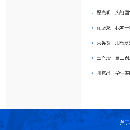
作，提高工程教育和工程科技在国民意识中的地
科学技术领域的重大、关键性问题，接受政府、地
位。
方、行业等的委托，对重大工程科学技术发展规
翟光明：为祖国“
划、计划、方案及其实施等提供咨询意见。
徐德龙：我本一
朵英贤：用枪筑
王兴治：自主创新
谢克昌：毕生奉
关于