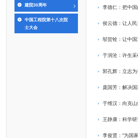
393
人才工作会议有关部署要求，切实履行教育委员会
中国工程院是中国工程科学技术界最高荣誉
人
全国代表大会上的重要讲话精神，充分
究院”）联合江西省科技成果转
举行。本届会议由韩国工程院轮
建院30周年
化工、冶金与材料工程学部
李德仁：把中国
院长-张玉
各项职能，发挥工程教育领域国家高端智库作用，
术引领作用，2026年7月10日下午，
移转化中心，组织江西省相关地
值主办，三国工程院院士及代表
资深院士名单
性、咨询性学术机构。组织院士开展战略咨询研
能源与矿业工程学部
院医药卫生学部学术报告会在北京会议
市、企业赴京与北京化工大学举
100余人现场参会。韩国工程院
2026-08-03
2026-04-11
2026
2026年中国工程科技论坛在京举行
中国工程院副院长邓秀新调研云南研究院
“非排他性国际材料与试验标准协作机制研究” 国际合作战略咨询项目启动会在京召开
为一体推进教育科技人才发展，统筹建设教育强
中国工程院第十八次院
究，为国家决策提供支撑服务是中国工程院的主要
行。6位院士做报告，50余位院士参
办产学研合作交流会。北京化工
国际关系委员会主席朴宰佑院
侯云德：让人民
土木、水利与建筑工程学部
7
士大会
国、科技强国、人才强国提供支撑。主要任务有：
职能和中心工作之一。
人
会。
大学党委常委、副校长许海军，
士、中国工程院国际合作局副局
环境与轻纺工程学部
2026-03-26
2026-07-27
2026
“中欧农业绿色科技合作战略研究” 国际合作战略咨询项目启动会在京召开
中国工程院2026年地方研究院咨询项目管理工作培训会召开
健康中国与生物医药工程创新研讨会暨第五届中医药高质量发展大会在天津召开
江西省科学院党组成员、副院长
长（主持工作）丁宁、日本工程
香港院士名单
一是贯彻落实习近平总书记重要指示批示精神
党的二十大提出，完善国家科技创新体系，强
邬贺铨：让中国
章国勇，江西研究院副院长邹慧
院原副院长原山优子致开幕辞。
农业学部
和其他中央领导同志有关批示要求，围绕党中央决
化科技战略咨询，提升国家创新体系整体效能。中
出席会议。
2026-03-24
2026-07-20
2026
中国工程院外籍院士参加第十八次院士大会系列活动
山西省人民政府 中国工程院合作委员会第一次会议在太原召开
第十五届化工、冶金与材料工程学术会议在广州召开
医药卫生学部
3
策部署，充分发挥高端智库作用，组织院士、专家
人
国工程院以习近平新时代中国特色社会主义思想为
于润沧：许生采
副院长-陈建
工程管理学部(85人,其中79 人为跨学
台湾院士名单
开展与工程教育（包括工、农、医科）有关的咨询
2026-03-04
2026-05-03
2026
香港工程师学会交流团访问我院
中国工程院第四届科技合作委员会第四次会议在京召开
中国工程院工程科技学术研讨会——细胞治疗学术会议在京召开
指导，按照党中央、国务院战略部署，坚持“服务决
研究，为党和国家决策提出咨询意见和建议。
郭孔辉：立志为
策、适度超前”，坚持以科学咨询支撑科学决策，坚
二是加强同教育界、产业界和科技界的联系，
持“顶天立地”，积极推进国家工程科技思想库建设和
庞国芳：解决国
促进工程教育与经济建设紧密结合，促进工程技术
国家高端智库建设试点工作，为提升我国科技创新
人才的合理使用与科学管理。
能力、强化关键核心技术攻关、加快建设创新型国
于维汉：向克山
三是积极推动我国继续工程教育的发展及其体
家、支撑经济社会高质量发展、实现中华民族伟大
系的建立和完善，促进院校工程教育与继续工程教
复兴的中国梦，提供科技智力支撑。
王静康：科学研
育有机结合。
中国工程院组织开展的战略咨询研究，主要结
四是加强工程教育的学术研究、宣传和科普工
合国民经济和社会发展规划、计划，组织研究工程
李俊贤：“为国家