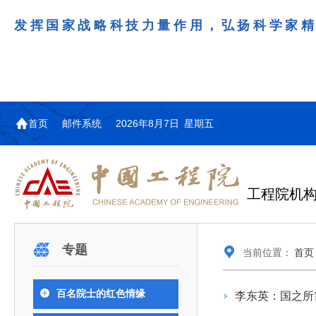
发挥国家战略科技力量作用，弘扬科学家
首页
邮件系统
2026年8月7日 星期五
工程院机
机构图
院士名单
院领导
咨询工作简介
学术研讨
工作动态
教育委员会简介
国际交流与合作动态
更多
更多
更多
更多
专题
当前位置：
首页
中国工程院教育委员会以习近平新时代中国特
江西研究院组织召开省校产
第29届中日韩工程院圆桌会
978
学部院士名单
人
医药卫生学部学术报告会在京举行
学研合作交流会
议在首尔召开
色社会主义思想为指导，深入贯彻落实党的二十大
全体院士名单
机械与运载工程学部
百名院士的红色情缘
李东英：国之所
为深入贯彻落实习近平总书记在国家科
7月9日，中国工程科技发展战略
2026年7月23日，第29届中日韩
和二十届历次全会精神，按照全国教育大会和中央
信息与电子工程学部
奖励大会、两院院士大会、中国科协第
江西研究院（以下简称“江西研
工程院圆桌会议在韩国首尔成功