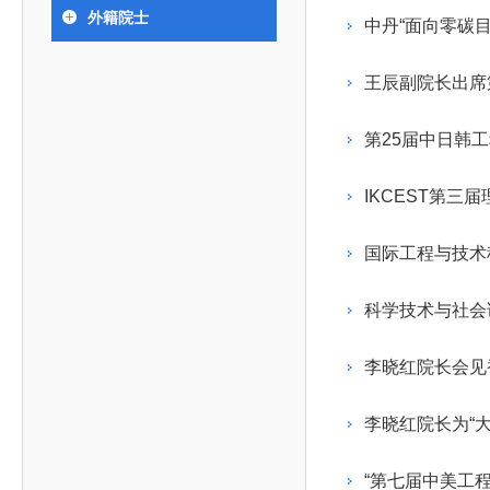
393
人才工作会议有关部署要求，切实履行教育委员会
中国工程院是中国工程科学技术界最高荣誉
人
全国代表大会上的重要讲话精神，充分
究院”）联合江西省科技成果转
举行。本届会议由韩国工程院轮
外籍院士
化工、冶金与材料工程学部
中丹“面向零碳
院长-张玉
各项职能，发挥工程教育领域国家高端智库作用，
术引领作用，2026年7月10日下午，
移转化中心，组织江西省相关地
值主办，三国工程院院士及代表
资深院士名单
性、咨询性学术机构。组织院士开展战略咨询研
能源与矿业工程学部
院医药卫生学部学术报告会在北京会议
市、企业赴京与北京化工大学举
100余人现场参会。韩国工程院
2026-08-03
2026-04-11
2026
2026年中国工程科技论坛在京举行
中国工程院副院长邓秀新调研云南研究院
“非排他性国际材料与试验标准协作机制研究” 国际合作战略咨询项目启动会在京召开
为一体推进教育科技人才发展，统筹建设教育强
究，为国家决策提供支撑服务是中国工程院的主要
行。6位院士做报告，50余位院士参
办产学研合作交流会。北京化工
国际关系委员会主席朴宰佑院
王辰副院长出席
土木、水利与建筑工程学部
7
国、科技强国、人才强国提供支撑。主要任务有：
职能和中心工作之一。
人
会。
大学党委常委、副校长许海军，
士、中国工程院国际合作局副局
环境与轻纺工程学部
2026-03-26
2026-07-27
2026
“中欧农业绿色科技合作战略研究” 国际合作战略咨询项目启动会在京召开
中国工程院2026年地方研究院咨询项目管理工作培训会召开
健康中国与生物医药工程创新研讨会暨第五届中医药高质量发展大会在天津召开
江西省科学院党组成员、副院长
长（主持工作）丁宁、日本工程
香港院士名单
一是贯彻落实习近平总书记重要指示批示精神
党的二十大提出，完善国家科技创新体系，强
第25届中日韩
章国勇，江西研究院副院长邹慧
院原副院长原山优子致开幕辞。
农业学部
和其他中央领导同志有关批示要求，围绕党中央决
化科技战略咨询，提升国家创新体系整体效能。中
出席会议。
2026-03-24
2026-07-20
2026
中国工程院外籍院士参加第十八次院士大会系列活动
山西省人民政府 中国工程院合作委员会第一次会议在太原召开
第十五届化工、冶金与材料工程学术会议在广州召开
医药卫生学部
3
策部署，充分发挥高端智库作用，组织院士、专家
人
国工程院以习近平新时代中国特色社会主义思想为
IKCEST第
副院长-陈建
工程管理学部(85人,其中79 人为跨学
台湾院士名单
开展与工程教育（包括工、农、医科）有关的咨询
2026-03-04
2026-05-03
2026
香港工程师学会交流团访问我院
中国工程院第四届科技合作委员会第四次会议在京召开
中国工程院工程科技学术研讨会——细胞治疗学术会议在京召开
指导，按照党中央、国务院战略部署，坚持“服务决
研究，为党和国家决策提出咨询意见和建议。
国际工程与技术
策、适度超前”，坚持以科学咨询支撑科学决策，坚
二是加强同教育界、产业界和科技界的联系，
持“顶天立地”，积极推进国家工程科技思想库建设和
科学技术与社会
促进工程教育与经济建设紧密结合，促进工程技术
国家高端智库建设试点工作，为提升我国科技创新
人才的合理使用与科学管理。
能力、强化关键核心技术攻关、加快建设创新型国
李晓红院长会见
三是积极推动我国继续工程教育的发展及其体
家、支撑经济社会高质量发展、实现中华民族伟大
系的建立和完善，促进院校工程教育与继续工程教
复兴的中国梦，提供科技智力支撑。
李晓红院长为“
育有机结合。
中国工程院组织开展的战略咨询研究，主要结
四是加强工程教育的学术研究、宣传和科普工
合国民经济和社会发展规划、计划，组织研究工程
“第七届中美工