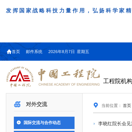
发挥国家战略科技力量作用，弘扬科学家
首页
邮件系统
2026年8月7日 星期五
工程院机
机构图
院士名单
院领导
咨询工作简介
学术研讨
工作动态
教育委员会简介
国际交流与合作动态
更多
更多
更多
更多
对外交流
当前位置：
首页
中国工程院教育委员会以习近平新时代中国特
江西研究院组织召开省校产
第29届中日韩工程院圆桌会
978
学部院士名单
人
医药卫生学部学术报告会在京举行
学研合作交流会
议在首尔召开
色社会主义思想为指导，深入贯彻落实党的二十大
全体院士名单
机械与运载工程学部
国际交流与合作动态
李晓红院长会见
为深入贯彻落实习近平总书记在国家科
7月9日，中国工程科技发展战略
2026年7月23日，第29届中日韩
和二十届历次全会精神，按照全国教育大会和中央
信息与电子工程学部
奖励大会、两院院士大会、中国科协第
江西研究院（以下简称“江西研
工程院圆桌会议在韩国首尔成功