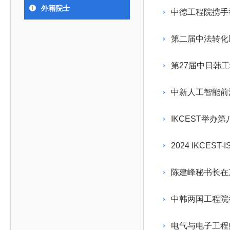
393
人才工作会议有关部署要求，切实履行教育委员会
中国工程院是中国工程科学技术界最高荣誉
人
全国代表大会上的重要讲话精神，充分
究院”）联合江西省科技成果转
举行。本届会议由韩国工程院轮
外籍院士
化工、冶金与材料工程学部
中德工程院携手
院长-张玉
各项职能，发挥工程教育领域国家高端智库作用，
术引领作用，2026年7月10日下午，
移转化中心，组织江西省相关地
值主办，三国工程院院士及代表
资深院士名单
性、咨询性学术机构。组织院士开展战略咨询研
能源与矿业工程学部
院医药卫生学部学术报告会在北京会议
市、企业赴京与北京化工大学举
100余人现场参会。韩国工程院
2026-08-03
2026-04-11
2026
2026年中国工程科技论坛在京举行
中国工程院副院长邓秀新调研云南研究院
“非排他性国际材料与试验标准协作机制研究” 国际合作战略咨询项目启动会在京召开
为一体推进教育科技人才发展，统筹建设教育强
究，为国家决策提供支撑服务是中国工程院的主要
行。6位院士做报告，50余位院士参
办产学研合作交流会。北京化工
国际关系委员会主席朴宰佑院
第二届中法转化
土木、水利与建筑工程学部
7
国、科技强国、人才强国提供支撑。主要任务有：
职能和中心工作之一。
人
会。
大学党委常委、副校长许海军，
士、中国工程院国际合作局副局
环境与轻纺工程学部
2026-03-26
2026-07-27
2026
“中欧农业绿色科技合作战略研究” 国际合作战略咨询项目启动会在京召开
中国工程院2026年地方研究院咨询项目管理工作培训会召开
健康中国与生物医药工程创新研讨会暨第五届中医药高质量发展大会在天津召开
江西省科学院党组成员、副院长
长（主持工作）丁宁、日本工程
香港院士名单
一是贯彻落实习近平总书记重要指示批示精神
党的二十大提出，完善国家科技创新体系，强
第27届中日韩
章国勇，江西研究院副院长邹慧
院原副院长原山优子致开幕辞。
农业学部
和其他中央领导同志有关批示要求，围绕党中央决
化科技战略咨询，提升国家创新体系整体效能。中
出席会议。
2026-03-24
2026-07-20
2026
中国工程院外籍院士参加第十八次院士大会系列活动
山西省人民政府 中国工程院合作委员会第一次会议在太原召开
第十五届化工、冶金与材料工程学术会议在广州召开
医药卫生学部
3
策部署，充分发挥高端智库作用，组织院士、专家
人
国工程院以习近平新时代中国特色社会主义思想为
中新人工智能前
副院长-陈建
工程管理学部(85人,其中79 人为跨学
台湾院士名单
开展与工程教育（包括工、农、医科）有关的咨询
2026-03-04
2026-05-03
2026
香港工程师学会交流团访问我院
中国工程院第四届科技合作委员会第四次会议在京召开
中国工程院工程科技学术研讨会——细胞治疗学术会议在京召开
指导，按照党中央、国务院战略部署，坚持“服务决
研究，为党和国家决策提出咨询意见和建议。
IKCEST举
策、适度超前”，坚持以科学咨询支撑科学决策，坚
二是加强同教育界、产业界和科技界的联系，
持“顶天立地”，积极推进国家工程科技思想库建设和
2024 IKCES
促进工程教育与经济建设紧密结合，促进工程技术
国家高端智库建设试点工作，为提升我国科技创新
人才的合理使用与科学管理。
能力、强化关键核心技术攻关、加快建设创新型国
陈建峰秘书长在
三是积极推动我国继续工程教育的发展及其体
家、支撑经济社会高质量发展、实现中华民族伟大
系的建立和完善，促进院校工程教育与继续工程教
复兴的中国梦，提供科技智力支撑。
中韩两国工程院
育有机结合。
中国工程院组织开展的战略咨询研究，主要结
四是加强工程教育的学术研究、宣传和科普工
合国民经济和社会发展规划、计划，组织研究工程
电气与电子工程