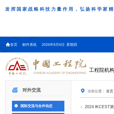
发挥国家战略科技力量作用，弘扬科学家
首页
邮件系统
2026年8月6日 星期四
工程院机
机构图
院士名单
院领导
咨询工作简介
学术研讨
工作动态
教育委员会简介
国际交流与合作动态
更多
更多
更多
更多
对外交流
当前位置：
首页
中国工程院教育委员会以习近平新时代中国特
江西研究院组织召开省校产
第29届中日韩工程院圆桌会
978
学部院士名单
人
医药卫生学部学术报告会在京举行
学研合作交流会
议在首尔召开
色社会主义思想为指导，深入贯彻落实党的二十大
全体院士名单
机械与运载工程学部
国际交流与合作动态
2024 IKC
为深入贯彻落实习近平总书记在国家科
7月9日，中国工程科技发展战略
2026年7月23日，第29届中日韩
和二十届历次全会精神，按照全国教育大会和中央
信息与电子工程学部
奖励大会、两院院士大会、中国科协第
江西研究院（以下简称“江西研
工程院圆桌会议在韩国首尔成功