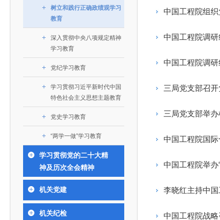
393
人才工作会议有关部署要求，切实履行教育委员会
中国工程院是中国工程科学技术界最高荣誉
人
全国代表大会上的重要讲话精神，充分
究院”）联合江西省科技成果转
举行。本届会议由韩国工程院轮
树立和践行正确政绩观学习
化工、冶金与材料工程学部
中国工程院组织
院长-张玉
各项职能，发挥工程教育领域国家高端智库作用，
术引领作用，2026年7月10日下午，
移转化中心，组织江西省相关地
值主办，三国工程院院士及代表
资深院士名单
性、咨询性学术机构。组织院士开展战略咨询研
教育
能源与矿业工程学部
院医药卫生学部学术报告会在北京会议
市、企业赴京与北京化工大学举
100余人现场参会。韩国工程院
2026-08-03
2026-04-11
2026
2026年中国工程科技论坛在京举行
中国工程院副院长邓秀新调研云南研究院
“非排他性国际材料与试验标准协作机制研究” 国际合作战略咨询项目启动会在京召开
为一体推进教育科技人才发展，统筹建设教育强
究，为国家决策提供支撑服务是中国工程院的主要
行。6位院士做报告，50余位院士参
办产学研合作交流会。北京化工
国际关系委员会主席朴宰佑院
中国工程院调研
深入贯彻中央八项规定精神
土木、水利与建筑工程学部
7
国、科技强国、人才强国提供支撑。主要任务有：
职能和中心工作之一。
人
会。
大学党委常委、副校长许海军，
士、中国工程院国际合作局副局
学习教育
环境与轻纺工程学部
2026-03-26
2026-07-27
2026
“中欧农业绿色科技合作战略研究” 国际合作战略咨询项目启动会在京召开
中国工程院2026年地方研究院咨询项目管理工作培训会召开
健康中国与生物医药工程创新研讨会暨第五届中医药高质量发展大会在天津召开
江西省科学院党组成员、副院长
长（主持工作）丁宁、日本工程
香港院士名单
一是贯彻落实习近平总书记重要指示批示精神
党的二十大提出，完善国家科技创新体系，强
中国工程院调研
章国勇，江西研究院副院长邹慧
院原副院长原山优子致开幕辞。
农业学部
党纪学习教育
和其他中央领导同志有关批示要求，围绕党中央决
化科技战略咨询，提升国家创新体系整体效能。中
出席会议。
2026-03-24
2026-07-20
2026
中国工程院外籍院士参加第十八次院士大会系列活动
山西省人民政府 中国工程院合作委员会第一次会议在太原召开
第十五届化工、冶金与材料工程学术会议在广州召开
医药卫生学部
3
策部署，充分发挥高端智库作用，组织院士、专家
人
国工程院以习近平新时代中国特色社会主义思想为
学习贯彻习近平新时代中国
三局党支部召开
副院长-陈建
工程管理学部(85人,其中79 人为跨学
台湾院士名单
特色社会主义思想主题教育
开展与工程教育（包括工、农、医科）有关的咨询
2026-03-04
2026-05-03
2026
香港工程师学会交流团访问我院
中国工程院第四届科技合作委员会第四次会议在京召开
中国工程院工程科技学术研讨会——细胞治疗学术会议在京召开
指导，按照党中央、国务院战略部署，坚持“服务决
研究，为党和国家决策提出咨询意见和建议。
三局党支部举办
策、适度超前”，坚持以科学咨询支撑科学决策，坚
党史学习教育
二是加强同教育界、产业界和科技界的联系，
持“顶天立地”，积极推进国家工程科技思想库建设和
“两学一做”学习教育
中国工程院国际
促进工程教育与经济建设紧密结合，促进工程技术
国家高端智库建设试点工作，为提升我国科技创新
人才的合理使用与科学管理。
学习贯彻党的二十大精
能力、强化关键核心技术攻关、加快建设创新型国
中国工程院举办
神及历次全会精神
三是积极推动我国继续工程教育的发展及其体
家、支撑经济社会高质量发展、实现中华民族伟大
系的建立和完善，促进院校工程教育与继续工程教
复兴的中国梦，提供科技智力支撑。
机关党建
李晓红主持中国
育有机结合。
中国工程院组织开展的战略咨询研究，主要结
四是加强工程教育的学术研究、宣传和科普工
合国民经济和社会发展规划、计划，组织研究工程
机关纪检
中国工程院战略