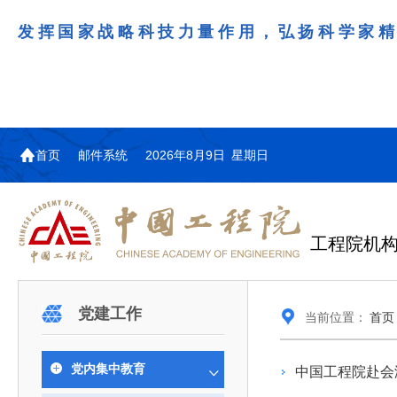
发挥国家战略科技力量作用，弘扬科学家
首页
邮件系统
2026年8月9日 星期日
工程院机
机构图
院士名单
院领导
咨询工作简介
学术研讨
工作动态
教育委员会简介
国际交流与合作动态
更多
更多
更多
更多
党建工作
当前位置：
首页
中国工程院教育委员会以习近平新时代中国特
江西研究院组织召开省校产
第29届中日韩工程院圆桌会
978
学部院士名单
人
医药卫生学部学术报告会在京举行
学研合作交流会
议在首尔召开
色社会主义思想为指导，深入贯彻落实党的二十大
全体院士名单
机械与运载工程学部
党内集中教育
为深入贯彻落实习近平总书记在国家科
7月9日，中国工程科技发展战略
2026年7月23日，第29届中日韩
和二十届历次全会精神，按照全国教育大会和中央
信息与电子工程学部
奖励大会、两院院士大会、中国科协第
江西研究院（以下简称“江西研
工程院圆桌会议在韩国首尔成功