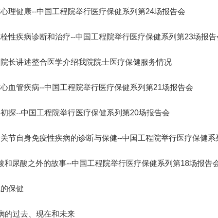
会
誉
神，充分发挥学
转
院轮
星防御与利用战略研究”启动会
研究院”）学术委员会会议暨项
R）。中国工程院主管的En
纪委委员中的院士名单
123
人
“深部地热多资源协同开发战略研究”重大项目成果交流会在京召开
“国家集成电路学院的体制机制研究”咨询项目中期研讨会成功举办
心理健康--中国工程院举行医疗保健系列第24场报告会
2026-07-20
2026-05-21
院长-张玉卓
副院长-张军
副院长-陈杰
副院长-李仲平
，
日下午，中国工程
地
代表
在京召开。中国工程院副院长李
目评审会在武汉召开。湖北研究
刊群再创佳绩，包括Engi
研
141
人
北京会议中心举
举
程院
仲平院士出席会议并讲话，项目
院学术委员会主任、中国工程院
多本期刊影响因子稳步提升
03
11
2026-07-10
2026-07-30
2026-02-06
陈建峰秘书长赴《中国工程科学》杂志社调研
湖南省特色果业创新发展战略研究结题会在长沙召开
“‘人工智能+’背景下地球观测领域的GEO国际合作对策研究”国际合作战略咨询项目启动会在京召开
强
要
两会代表中院士名单
“西藏清洁能源高质量发展战略与路径研究” 重大项目启动会在拉萨召开
中国工程院第七届教育委员会第六次会议在京召开
2026-07-20
2026-05-07
位院士参加报告
工
佑院
负责人吴伟仁院士主持会议。费
院士、中国科学院院士李德仁主
ring影响因子达到12.
栓性疾病诊断和治疗--中国工程院举行医疗保健系列第23场报告
115
人
，
副局
爱国、童小华、邓宗全、黄殿中
持会议。湖北研究院名誉院长、
8本期刊中排名第3。Engi
79
26
27
2026-05-29
2026-07-27
2026-02-06
人
中国工程院发布：2025年度全球工程前沿
湖南省“十五五”科技创新总体规划研究等项目结题会在京召开
“中欧节能建筑降碳路径与合作发展战略研究” 国际合作战略咨询项目启动会在京召开
“新时代核安全治理技术体系发展战略研究” 重大项目启动会在京召开
“面向发展新质生产力的工程博士研究生教育综合改革研究”项目中期汇报会在北京举行
长
工程
院士，以及来自俄罗斯、法国、
湖北省科协名誉主席郭生练，中
院院刊，由中国工程院与
2026-07-20
2026-04-10
神
强
副院长讲述整合医学介绍我院院士医疗保健服务情况
383
已故院士名单
慧
辞。
96
泰国、意大利、乌拉圭、克罗地
国工程院院士王汉中、杨春和、
主办，旨在提供高水平工
人
人
决
中
亚、塞尔维亚等9个国家和地区
金梅林，湖北研究院特聘研究员
与交流平台。期刊涵盖机
24
20
2026-04-14
2026-01-28
2026-05-11
第三届中瑞工程院创新论坛在日内瓦成功举办
湖北省智能农业装备发展战略研究项目中期推进会召开
“炼化行业多元原料流程再造与多能耦合利用战略研究”重点咨询项目启动会在京召开
“国家战略急需人才培养机制与路径研究”项目中期研讨会顺利召开
2026-07-17
2026-03-26
135
人
家
的专家组成员，项目组成员和中
李光、李斌、魏龙等，湖北省科
与电子工程、化工冶金与
为
心血管疾病--中国工程院举行医疗保健系列第21场报告会
院长-陈建峰
副院长-陈薇
25
人为跨学部院士)
国工程院国际合作局有关同志近
协副主席孙建刚，武汉市科协副
业工程、土木水利与建筑
已故外籍院士名单
人
询
04
03
2026-02-06
2026-05-03
2026-01-15
江西打造炼化一体化和化工新材料先进制造业集群路径研究通过综合绩效评价
“中韩海洋经济与可持续发展合作研究”项目推进会召开
“我国智能生物制造发展战略研究” 重大项目启动会在京召开
“建设国家交叉学科中心实施路径研究” 咨询项目启动会在京召开
决
2026-07-17
2026-01-20
50人参加会议。
主席雷萍等院士专家共同组成评
程、农业、医药卫生、工
初探--中国工程院举行医疗保健系列第20场报告会
坚
审专家组。
续工程等十大领域。
，
和
关节自身免疫性疾病的诊断与保健--中国工程院举行医疗保健系
术
新
国
尿酸和尿酸之外的故事--中国工程院举行医疗保健系列第18场报告
体
大
教
统的保健
结
工
程
病的过去、现在和未来