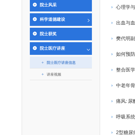
393
人才工作会议有关部署要求，切实履行教育委员
中国工程院是中国工程科学技术界最高荣
人
全国代表大会上的重要讲话精
究院”）联合江西省科技成果
举行。本届会议由韩国工程
院士风采
化工、冶金与材料工程学部
心理学与
各项职能，发挥工程教育领域国家高端智库作用
术引领作用，2026年7月10
移转化中心，组织江西省相关
值主办，三国工程院院士及
资深院士名单
性、咨询性学术机构。组织院士开展战略咨询
能源与矿业工程学部
院医药卫生学部学术报告会在
市、企业赴京与北京化工大学
100余人现场参会。韩国工
2026-08-
2026-04-
2026年中国工程科技论坛在京举行
中国工程院副院长邓秀新调研云南研究院
“非排他性国际材料与试验标准协作机制研究” 国际合作战略咨询项目启动会在京召开
为一体推进教育科技人才发展，统筹建设教育
科学道德建设
究，为国家决策提供支撑服务是中国工程院的主
行。6位院士做报告，50余
办产学研合作交流会。北京化
国际关系委员会主席朴宰
出血与血
土木、水利与建筑工程学部
7
国、科技强国、人才强国提供支撑。主要任务有：
职能和中心工作之一。
人
会。
大学党委常委、副校长许海军
士、中国工程院国际合作局
环境与轻纺工程学部
2026-03-
2026-07-
“中欧农业绿色科技合作战略研究” 国际合作战略咨询项目启动会在京召开
中国工程院2026年地方研究院咨询项目管理工作培训会召开
健康中国与生物医药工程创新研讨会暨第五届中医药高质量发展大会在天津召开
院士获奖
江西省科学院党组成员、副院
长（主持工作）丁宁、日本
香港院士名单
一是贯彻落实习近平总书记重要指示批示精
党的二十大提出，完善国家科技创新体系，
樊代明
章国勇，江西研究院副院长邹
院原副院长原山优子致开幕
农业学部
和其他中央领导同志有关批示要求，围绕党中央
化科技战略咨询，提升国家创新体系整体效能。
出席会议。
2026-03-
2026-07-
中国工程院外籍院士参加第十八次院士大会系列活动
山西省人民政府 中国工程院合作委员会第一次会议在太原召开
第十五届化工、冶金与材料工程学术会议在广州召开
院士医疗讲座
医药卫生学部
3
策部署，充分发挥高端智库作用，组织院士、专
人
国工程院以习近平新时代中国特色社会主义思想
如何预防
副
工程管理学部(85人,其中79 
台湾院士名单
开展与工程教育（包括工、农、医科）有关的咨
2026-03-
2026-05-
香港工程师学会交流团访问我院
中国工程院第四届科技合作委员会第四次会议在京召开
中国工程院工程科技学术研讨会——细胞治疗学术会议在京召开
指导，按照党中央、国务院战略部署，坚持“服务
院士医疗讲座信息
研究，为党和国家决策提出咨询意见和建议。
整合医学
策、适度超前”，坚持以科学咨询支撑科学决策，
讲座视频
二是加强同教育界、产业界和科技界的联系
持“顶天立地”，积极推进国家工程科技思想库建设
中老年骨
促进工程教育与经济建设紧密结合，促进工程技
国家高端智库建设试点工作，为提升我国科技创
人才的合理使用与科学管理。
能力、强化关键核心技术攻关、加快建设创新型
痛风: 
三是积极推动我国继续工程教育的发展及其
家、支撑经济社会高质量发展、实现中华民族伟
系的建立和完善，促进院校工程教育与继续工程
复兴的中国梦，提供科技智力支撑。
呼吸系
育有机结合。
中国工程院组织开展的战略咨询研究，主要
四是加强工程教育的学术研究、宣传和科普
合国民经济和社会发展规划、计划，组织研究工
2型糖尿