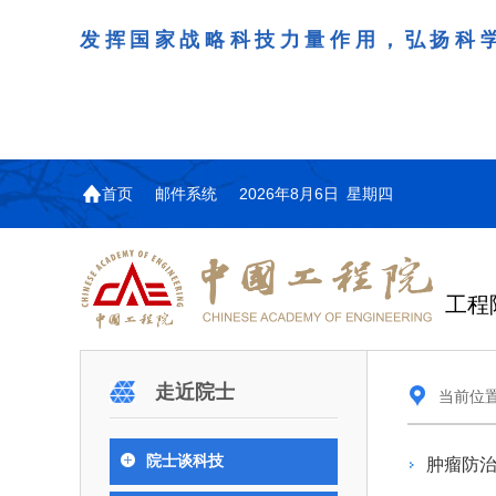
发挥国家战略科技力量作用，弘扬科
首页
邮件系统
2026年8月6日 星期四
工程
机构图
院士名单
院
咨询工作简介
学术研讨
工作动态
教育委员会简介
国际交流与合作动态
更
更
更
更多
走近院士
当前位
中国工程院教育委员会以习近平新时代中国
江西研究院组织召开省校
第29届中日韩工程院圆
978
学部院士名单
人
医药卫生学部学术报告会
学研合作交流会
议在首尔召开
色社会主义思想为指导，深入贯彻落实党的二十
全体院士名单
机械与运载工程学部
院士谈科技
肿瘤防治
为深入贯彻落实习近平总书记
7月9日，中国工程科技发展战
2026年7月23日，第29届中
和二十届历次全会精神，按照全国教育大会和中
信息与电子工程学部
奖励大会、两院院士大会、中
江西研究院（以下简称“江西
工程院圆桌会议在韩国首尔