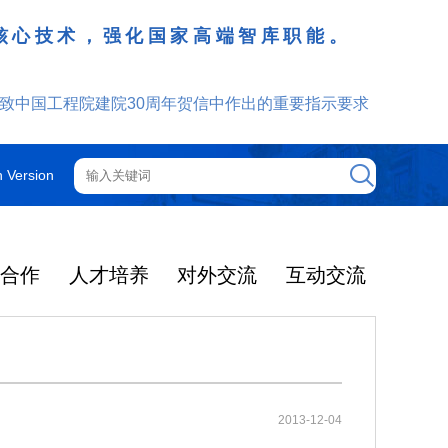
核心技术，强化国家高端智库职能。
致中国工程院建院30周年贺信中作出的重要指示要求
h Version
技合作
人才培养
对外交流
互动交流
工程院机构
院士增选
院士行
外籍院士
咨询管理制度
光华工程科技奖
更多
更多
更多
更多
更多
更多
更多
2025年度影响因子出
提名和评选
获奖人员名单
大事记
光华奖介绍
中国工程院关于印发《中国工程院咨询项目依托单位的管理规定》的通知
2025-12-08
机构图
智汇云岭药乡 赋能产业振兴
院领导
中国工程院院刊
通知公告
2025年当选外籍院士共24人
2013-12-04
光华工程科技奖简介
了2026年度期刊引
2026年5月19日-21日，中国工
2025-03-04
中国工程院关于印发《中国工程院院士科技咨询工作管理规定》的通知
2025-12-08
院士大会
主席团
ion Rreports，JC
程院云岭中药材院士行在昆明、