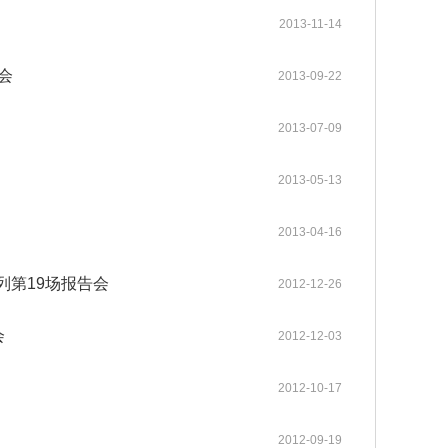
gineering系列期
普洱成功举行。中国工程院张伯
中国工程院关于印发《中国工程院科技战略咨询项目管理办法》的通知
2025-12-08
2013-11-14
neering主刊在内的
礼、朱有勇、王广基、朱兆云、
各学部常委会
内设机构
。其中，Enginee
陈士林、杜官本、高月、阿吉艾
2026-05-12
2026-05-20
中国工程院 “化工新材料创新与高质量发展”院士行在山东烟台顺利举办
《Engineering（工程）》
办法规定
2023年当选外籍院士共16人
中国工程院2025年科技战略咨询项目管理工作培训会在京举办
2025-05-13
2，在全球工程综合类17
克拜尔·艾萨等8位院士及40余位
会
2013-09-22
各专门委员会
两院资深院士工作委员会
neering为中国工程
行业专家、企业家齐聚云岭，为
2026-03-26
2026-04-27
中国工程院院士赣南行在江西赣州举办
中国工程院关于印发《院士科技咨询专项经费管理办法》的通知
高等教育出版社联合
云南中药材产业高质量发展“把
2022-05-25
2013-07-09
程科技重大成果发布
脉问诊”、建言献策。
院士增选政策委员会
科学道德建设委员会
咨询工作委员会
械与运载工程、信息
2026-03-12
2025-09-15
MedScience编委会暨青年编委会第一次会议在京召开
中国工程院“医药卫生学部院士新疆基层调研与帮扶活动”举行
中国工程院农业学部2022年咨询项目启动预备会在线上召开
2022-03-15
《中国工程科学》
2021年当选外籍院士共20人
材料工程、能源与矿
历次增选情况
2013-05-13
科技合作委员会
学术与出版委员会
教育委员会
工程、环境与轻纺工
2025-12-09
2025-06-17
Engineering 2025年11月刊目录 卫星互联网组网理论与关键技术专题
江苏钢铁交通低碳融合发展院士行在南京举行
中国工程院咨询项目经费监管系统培训工作会议在京召开
2021-03-09
程管理、气候与可持
2013-04-16
关于公布第十六届光华工程科技奖通过初评的候选人名单的公告
2026-04-02
列第19场报告会
2012-12-26
关于提名第十六届光华工程科技奖候选人的通知
2025-09-01
会
2012-12-03
2012-10-17
2012-09-19