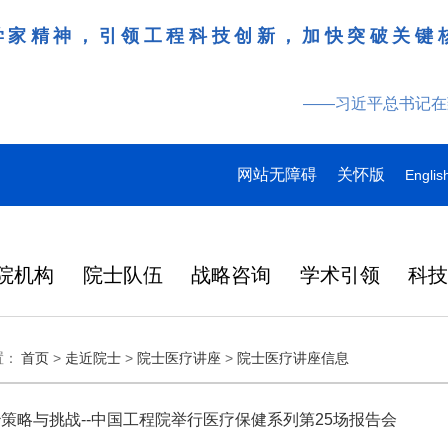
学家精神，引领工程科技创新，加快突破关键
——习近平总书记在
网站无障碍
关怀版
Englis
院机构
院士队伍
战略咨询
学术引领
科
领导
多
多
多
研究动态
战略咨询
工作动态
更多
院刊建设
更多
更多
更多
更多
更多
更多
置：
首页
>
走近院士
>
院士医疗讲座
>
院士医疗讲座信息
特
产
桌会
978
“近地小行星防御与利用战略
湖北研究院学术委员会会议
Engineering刊群
145
“耦合可再生能源的煤炭清洁高效利用战略研究”重点项目启动会在徐州召开
“农林类‘双一流’高校教育科技人才一体化发展战略实施路径与效能评价研究”项目启动会在昆明召开
人
2026-07-27
2026-07-29
在京举行
外籍院士名单
人
研究” 国际合作战略咨询项
暨项目评审会在武汉召开
炉
大
137
人
目启动会在京召开
策略与挑战--中国工程院举行医疗保健系列第25场报告会
在国家科学技术
略
日韩
2026年7月3日，中国工程院国
3月31日，中国工程科技发展战
6月17日，科睿唯安发布
化工、冶金与材料工程学部2026年科技战略咨询项目联合启动会在长沙召开
“教育科技人才一体发展战略实施路径与效能评价研究”“中国工程教育蓝皮书”项目启动会在北京召开
2026-07-27
2026-07-07
央
146
人
中央委员、中央候补委员和中央
国科协第十一次
研
成功
际合作战略咨询项目“近地小行
略湖北研究院（以下简称“湖北
证报告（Journal Citat