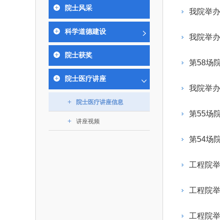
393
人才工作会议有关部署要求，切实履行教育委员
中国工程院是中国工程科学技术界最高荣
人
全国代表大会上的重要讲话精
究院”）联合江西省科技成果
举行。本届会议由韩国工程
院士风采
化工、冶金与材料工程学部
我院举办
各项职能，发挥工程教育领域国家高端智库作用
术引领作用，2026年7月10
移转化中心，组织江西省相关
值主办，三国工程院院士及
资深院士名单
性、咨询性学术机构。组织院士开展战略咨询
能源与矿业工程学部
院医药卫生学部学术报告会在
市、企业赴京与北京化工大学
100余人现场参会。韩国工
2026-08-
2026-04-
2026年中国工程科技论坛在京举行
中国工程院副院长邓秀新调研云南研究院
“非排他性国际材料与试验标准协作机制研究” 国际合作战略咨询项目启动会在京召开
为一体推进教育科技人才发展，统筹建设教育
科学道德建设
究，为国家决策提供支撑服务是中国工程院的主
行。6位院士做报告，50余
办产学研合作交流会。北京化
国际关系委员会主席朴宰
我院举办
土木、水利与建筑工程学部
7
国、科技强国、人才强国提供支撑。主要任务有：
职能和中心工作之一。
人
会。
大学党委常委、副校长许海军
士、中国工程院国际合作局
环境与轻纺工程学部
2026-03-
2026-07-
“中欧农业绿色科技合作战略研究” 国际合作战略咨询项目启动会在京召开
中国工程院2026年地方研究院咨询项目管理工作培训会召开
健康中国与生物医药工程创新研讨会暨第五届中医药高质量发展大会在天津召开
院士获奖
江西省科学院党组成员、副院
长（主持工作）丁宁、日本
香港院士名单
一是贯彻落实习近平总书记重要指示批示精
党的二十大提出，完善国家科技创新体系，
第58场
章国勇，江西研究院副院长邹
院原副院长原山优子致开幕
农业学部
和其他中央领导同志有关批示要求，围绕党中央
化科技战略咨询，提升国家创新体系整体效能。
出席会议。
2026-03-
2026-07-
中国工程院外籍院士参加第十八次院士大会系列活动
山西省人民政府 中国工程院合作委员会第一次会议在太原召开
第十五届化工、冶金与材料工程学术会议在广州召开
院士医疗讲座
医药卫生学部
3
策部署，充分发挥高端智库作用，组织院士、专
人
国工程院以习近平新时代中国特色社会主义思想
我院举办
副
工程管理学部(85人,其中79 
台湾院士名单
开展与工程教育（包括工、农、医科）有关的咨
2026-03-
2026-05-
香港工程师学会交流团访问我院
中国工程院第四届科技合作委员会第四次会议在京召开
中国工程院工程科技学术研讨会——细胞治疗学术会议在京召开
指导，按照党中央、国务院战略部署，坚持“服务
院士医疗讲座信息
研究，为党和国家决策提出咨询意见和建议。
第55场
策、适度超前”，坚持以科学咨询支撑科学决策，
讲座视频
二是加强同教育界、产业界和科技界的联系
持“顶天立地”，积极推进国家工程科技思想库建设
第54场
促进工程教育与经济建设紧密结合，促进工程技
国家高端智库建设试点工作，为提升我国科技创
人才的合理使用与科学管理。
能力、强化关键核心技术攻关、加快建设创新型
工程院举
三是积极推动我国继续工程教育的发展及其
家、支撑经济社会高质量发展、实现中华民族伟
系的建立和完善，促进院校工程教育与继续工程
复兴的中国梦，提供科技智力支撑。
工程院举
育有机结合。
中国工程院组织开展的战略咨询研究，主要
四是加强工程教育的学术研究、宣传和科普
合国民经济和社会发展规划、计划，组织研究工
工程院举