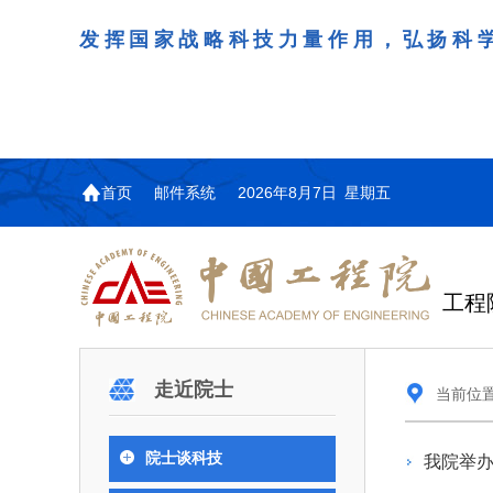
发挥国家战略科技力量作用，弘扬科
首页
邮件系统
2026年8月7日 星期五
工程
机构图
院士名单
院
咨询工作简介
学术研讨
工作动态
教育委员会简介
国际交流与合作动态
更
更
更
更多
走近院士
当前位
中国工程院教育委员会以习近平新时代中国
江西研究院组织召开省校
第29届中日韩工程院圆
978
学部院士名单
人
医药卫生学部学术报告会
学研合作交流会
议在首尔召开
色社会主义思想为指导，深入贯彻落实党的二十
全体院士名单
机械与运载工程学部
院士谈科技
我院举办
为深入贯彻落实习近平总书记
7月9日，中国工程科技发展战
2026年7月23日，第29届中
和二十届历次全会精神，按照全国教育大会和中
信息与电子工程学部
奖励大会、两院院士大会、中
江西研究院（以下简称“江西
工程院圆桌会议在韩国首尔