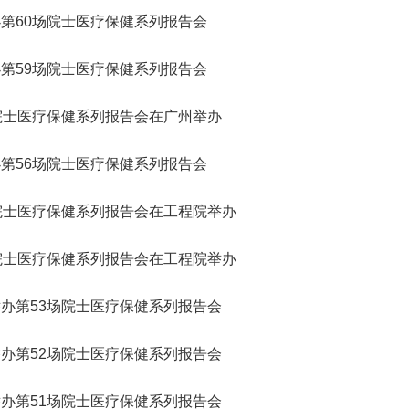
会
誉
神，充分发挥学
转
院轮
星防御与利用战略研究”启动会
研究院”）学术委员会会议暨项
R）。中国工程院主管的En
纪委委员中的院士名单
123
人
“深部地热多资源协同开发战略研究”重大项目成果交流会在京召开
“国家集成电路学院的体制机制研究”咨询项目中期研讨会成功举办
第60场院士医疗保健系列报告会
2026-07-20
2026-05-21
院长-张玉卓
副院长-张军
副院长-陈杰
副院长-李仲平
，
日下午，中国工程
地
代表
在京召开。中国工程院副院长李
目评审会在武汉召开。湖北研究
刊群再创佳绩，包括Engi
研
141
人
北京会议中心举
举
程院
仲平院士出席会议并讲话，项目
院学术委员会主任、中国工程院
多本期刊影响因子稳步提升
03
11
2026-07-10
2026-07-30
2026-02-06
陈建峰秘书长赴《中国工程科学》杂志社调研
湖南省特色果业创新发展战略研究结题会在长沙召开
“‘人工智能+’背景下地球观测领域的GEO国际合作对策研究”国际合作战略咨询项目启动会在京召开
强
要
两会代表中院士名单
“西藏清洁能源高质量发展战略与路径研究” 重大项目启动会在拉萨召开
中国工程院第七届教育委员会第六次会议在京召开
2026-07-20
2026-05-07
位院士参加报告
工
佑院
负责人吴伟仁院士主持会议。费
院士、中国科学院院士李德仁主
ring影响因子达到12.
第59场院士医疗保健系列报告会
115
人
，
副局
爱国、童小华、邓宗全、黄殿中
持会议。湖北研究院名誉院长、
8本期刊中排名第3。Engi
79
26
27
2026-05-29
2026-07-27
2026-02-06
人
中国工程院发布：2025年度全球工程前沿
湖南省“十五五”科技创新总体规划研究等项目结题会在京召开
“中欧节能建筑降碳路径与合作发展战略研究” 国际合作战略咨询项目启动会在京召开
“新时代核安全治理技术体系发展战略研究” 重大项目启动会在京召开
“面向发展新质生产力的工程博士研究生教育综合改革研究”项目中期汇报会在北京举行
长
工程
院士，以及来自俄罗斯、法国、
湖北省科协名誉主席郭生练，中
院院刊，由中国工程院与
2026-07-20
2026-04-10
神
强
院士医疗保健系列报告会在广州举办
383
已故院士名单
慧
辞。
96
泰国、意大利、乌拉圭、克罗地
国工程院院士王汉中、杨春和、
主办，旨在提供高水平工
人
人
决
中
亚、塞尔维亚等9个国家和地区
金梅林，湖北研究院特聘研究员
与交流平台。期刊涵盖机
24
20
2026-04-14
2026-01-28
2026-05-11
第三届中瑞工程院创新论坛在日内瓦成功举办
湖北省智能农业装备发展战略研究项目中期推进会召开
“炼化行业多元原料流程再造与多能耦合利用战略研究”重点咨询项目启动会在京召开
“国家战略急需人才培养机制与路径研究”项目中期研讨会顺利召开
2026-07-17
2026-03-26
135
人
家
的专家组成员，项目组成员和中
李光、李斌、魏龙等，湖北省科
与电子工程、化工冶金与
为
第56场院士医疗保健系列报告会
院长-陈建峰
副院长-陈薇
25
人为跨学部院士)
国工程院国际合作局有关同志近
协副主席孙建刚，武汉市科协副
业工程、土木水利与建筑
已故外籍院士名单
人
询
04
03
2026-02-06
2026-05-03
2026-01-15
江西打造炼化一体化和化工新材料先进制造业集群路径研究通过综合绩效评价
“中韩海洋经济与可持续发展合作研究”项目推进会召开
“我国智能生物制造发展战略研究” 重大项目启动会在京召开
“建设国家交叉学科中心实施路径研究” 咨询项目启动会在京召开
决
2026-07-17
2026-01-20
50人参加会议。
主席雷萍等院士专家共同组成评
程、农业、医药卫生、工
院士医疗保健系列报告会在工程院举办
坚
审专家组。
续工程等十大领域。
，
和
院士医疗保健系列报告会在工程院举办
术
新
国
办第53场院士医疗保健系列报告会
体
大
教
办第52场院士医疗保健系列报告会
结
工
程
办第51场院士医疗保健系列报告会