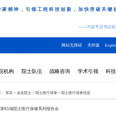
学家精神，引领工程科技创新，加快突破关键
——习近平总书记在
网站无障碍
关怀版
Englis
院机构
院士队伍
战略咨询
学术引领
科
领导
多
多
多
研究动态
战略咨询
工作动态
更多
院刊建设
更多
更多
更多
更多
更多
更多
置：
首页
>
走近院士
>
院士医疗讲座
>
院士医疗讲座信息
特
产
桌会
978
“近地小行星防御与利用战略
湖北研究院学术委员会会议
Engineering刊群
145
“耦合可再生能源的煤炭清洁高效利用战略研究”重点项目启动会在徐州召开
“农林类‘双一流’高校教育科技人才一体化发展战略实施路径与效能评价研究”项目启动会在昆明召开
人
2026-07-27
2026-07-29
在京举行
外籍院士名单
人
研究” 国际合作战略咨询项
暨项目评审会在武汉召开
炉
大
137
人
目启动会在京召开
第61场院士医疗保健系列报告会
在国家科学技术
略
日韩
2026年7月3日，中国工程院国
3月31日，中国工程科技发展战
6月17日，科睿唯安发布
化工、冶金与材料工程学部2026年科技战略咨询项目联合启动会在长沙召开
“教育科技人才一体发展战略实施路径与效能评价研究”“中国工程教育蓝皮书”项目启动会在北京召开
2026-07-27
2026-07-07
央
146
人
中央委员、中央候补委员和中央
国科协第十一次
研
成功
际合作战略咨询项目“近地小行
略湖北研究院（以下简称“湖北
证报告（Journal Citat