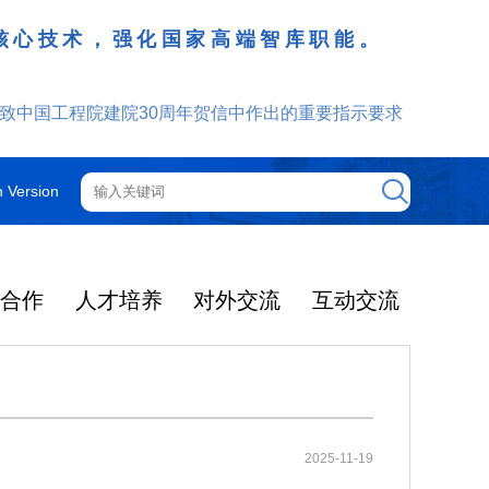
核心技术，强化国家高端智库职能。
致中国工程院建院30周年贺信中作出的重要指示要求
h Version
技合作
人才培养
对外交流
互动交流
工程院机构
院士增选
院士行
外籍院士
咨询管理制度
光华工程科技奖
更多
更多
更多
更多
更多
更多
更多
2025年度影响因子出
提名和评选
获奖人员名单
大事记
光华奖介绍
中国工程院关于印发《中国工程院咨询项目依托单位的管理规定》的通知
2025-12-08
机构图
智汇云岭药乡 赋能产业振兴
院领导
中国工程院院刊
通知公告
2025年当选外籍院士共24人
2025-11-19
光华工程科技奖简介
了2026年度期刊引
2026年5月19日-21日，中国工
2025-03-04
中国工程院关于印发《中国工程院院士科技咨询工作管理规定》的通知
2025-12-08
院士大会
主席团
ion Rreports，JC
程院云岭中药材院士行在昆明、