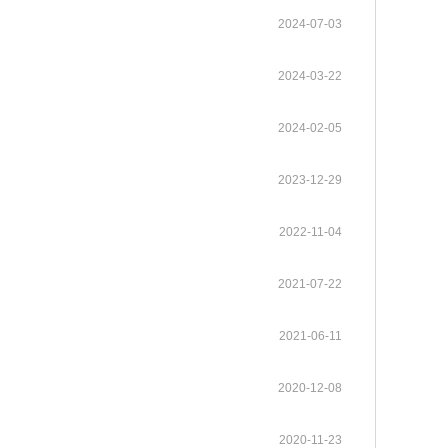
gineering系列期
普洱成功举行。中国工程院张伯
中国工程院关于印发《中国工程院科技战略咨询项目管理办法》的通知
2025-12-08
2024-07-03
neering主刊在内的
礼、朱有勇、王广基、朱兆云、
各学部常委会
内设机构
。其中，Enginee
陈士林、杜官本、高月、阿吉艾
2026-05-12
2026-05-20
中国工程院 “化工新材料创新与高质量发展”院士行在山东烟台顺利举办
《Engineering（工程）》
办法规定
2023年当选外籍院士共16人
中国工程院2025年科技战略咨询项目管理工作培训会在京举办
2025-05-13
2，在全球工程综合类17
克拜尔·艾萨等8位院士及40余位
2024-03-22
各专门委员会
两院资深院士工作委员会
neering为中国工程
行业专家、企业家齐聚云岭，为
2026-03-26
2026-04-27
中国工程院院士赣南行在江西赣州举办
中国工程院关于印发《院士科技咨询专项经费管理办法》的通知
高等教育出版社联合
云南中药材产业高质量发展“把
2022-05-25
2024-02-05
程科技重大成果发布
脉问诊”、建言献策。
院士增选政策委员会
科学道德建设委员会
咨询工作委员会
械与运载工程、信息
2026-03-12
2025-09-15
MedScience编委会暨青年编委会第一次会议在京召开
中国工程院“医药卫生学部院士新疆基层调研与帮扶活动”举行
中国工程院农业学部2022年咨询项目启动预备会在线上召开
2022-03-15
《中国工程科学》
2021年当选外籍院士共20人
材料工程、能源与矿
历次增选情况
2023-12-29
科技合作委员会
学术与出版委员会
教育委员会
工程、环境与轻纺工
2025-12-09
2025-06-17
Engineering 2025年11月刊目录 卫星互联网组网理论与关键技术专题
江苏钢铁交通低碳融合发展院士行在南京举行
中国工程院咨询项目经费监管系统培训工作会议在京召开
2021-03-09
程管理、气候与可持
2022-11-04
关于公布第十六届光华工程科技奖通过初评的候选人名单的公告
2026-04-02
2021-07-22
关于提名第十六届光华工程科技奖候选人的通知
2025-09-01
2021-06-11
2020-12-08
2020-11-23