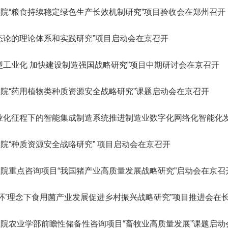
会
誉
神，充分发挥学
转
院轮
星防御与利用战略研究”启动会
研究院”）学术委员会会议暨项
R）。中国工程院主管的En
纪委委员中的院士名单
123
人
“深部地热多资源协同开发战略研究”重大项目成果交流会在京召开
“国家集成电路学院的体制机制研究”咨询项目中期研讨会成功举办
院“粮食持续稳定绿色生产长效机制研究”项目验收会在郑州召开
2026-07-20
2026-05-21
院长-张玉卓
副院长-张军
副院长-陈杰
副院长-李仲平
，
日下午，中国工程
地
代表
在京召开。中国工程院副院长李
目评审会在武汉召开。湖北研究
刊群再创佳绩，包括Engi
研
141
人
北京会议中心举
举
程院
仲平院士出席会议并讲话，项目
院学术委员会主任、中国工程院
多本期刊影响因子稳步提升
03
11
2026-07-10
2026-07-30
2026-02-06
陈建峰秘书长赴《中国工程科学》杂志社调研
湖南省特色果业创新发展战略研究结题会在长沙召开
“‘人工智能+’背景下地球观测领域的GEO国际合作对策研究”国际合作战略咨询项目启动会在京召开
强
要
两会代表中院士名单
“西藏清洁能源高质量发展战略与路径研究” 重大项目启动会在拉萨召开
中国工程院第七届教育委员会第六次会议在京召开
2026-07-20
2026-05-07
位院士参加报告
工
佑院
负责人吴伟仁院士主持会议。费
院士、中国科学院院士李德仁主
ring影响因子达到12.
态论的理论体系和实践研究”项目启动会在京召开
115
人
，
副局
爱国、童小华、邓宗全、黄殿中
持会议。湖北研究院名誉院长、
8本期刊中排名第3。Engi
79
26
27
2026-05-29
2026-07-27
2026-02-06
人
中国工程院发布：2025年度全球工程前沿
湖南省“十五五”科技创新总体规划研究等项目结题会在京召开
“中欧节能建筑降碳路径与合作发展战略研究” 国际合作战略咨询项目启动会在京召开
“新时代核安全治理技术体系发展战略研究” 重大项目启动会在京召开
“面向发展新质生产力的工程博士研究生教育综合改革研究”项目中期汇报会在北京举行
长
工程
院士，以及来自俄罗斯、法国、
湖北省科协名誉主席郭生练，中
院院刊，由中国工程院与
2026-07-20
2026-04-10
神
强
型工业化 加快建设制造强国战略研究”项目中期研讨会在京召开
383
已故院士名单
慧
辞。
96
泰国、意大利、乌拉圭、克罗地
国工程院院士王汉中、杨春和、
主办，旨在提供高水平工
人
人
决
中
亚、塞尔维亚等9个国家和地区
金梅林，湖北研究院特聘研究员
与交流平台。期刊涵盖机
24
20
2026-04-14
2026-01-28
2026-05-11
第三届中瑞工程院创新论坛在日内瓦成功举办
湖北省智能农业装备发展战略研究项目中期推进会召开
“炼化行业多元原料流程再造与多能耦合利用战略研究”重点咨询项目启动会在京召开
“国家战略急需人才培养机制与路径研究”项目中期研讨会顺利召开
2026-07-17
2026-03-26
135
人
家
的专家组成员，项目组成员和中
李光、李斌、魏龙等，湖北省科
与电子工程、化工冶金与
为
院“药用植物类种质资源安全战略研究”课题启动会在京召开
院长-陈建峰
副院长-陈薇
25
人为跨学部院士)
国工程院国际合作局有关同志近
协副主席孙建刚，武汉市科协副
业工程、土木水利与建筑
已故外籍院士名单
人
询
04
03
2026-02-06
2026-05-03
2026-01-15
江西打造炼化一体化和化工新材料先进制造业集群路径研究通过综合绩效评价
“中韩海洋经济与可持续发展合作研究”项目推进会召开
“我国智能生物制造发展战略研究” 重大项目启动会在京召开
“建设国家交叉学科中心实施路径研究” 咨询项目启动会在京召开
决
2026-07-17
2026-01-20
50人参加会议。
主席雷萍等院士专家共同组成评
程、农业、医药卫生、工
业化征程下的智能集成制造系统推进制造业数字化网络化智能化
坚
审专家组。
续工程等十大领域。
，
和
院“种质资源安全战略研究” 项目启动会在京召开
术
新
国
院重点咨询项目“我国猪产业高质量发展战略研究”启动会在京召
体
大
教
循环’理念下食用菌产业发展促进乡村振兴战略研究”项目推进会在
结
工
程
院农业学部前瞻性储备性咨询项目“畜牧业高质量发展”课题启动