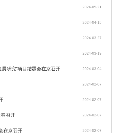
gineering系列期
普洱成功举行。中国工程院张伯
中国工程院关于印发《中国工程院科技战略咨询项目管理办法》的通知
2025-12-08
2024-05-21
neering主刊在内的
礼、朱有勇、王广基、朱兆云、
各学部常委会
内设机构
。其中，Enginee
陈士林、杜官本、高月、阿吉艾
2026-05-12
2026-05-20
中国工程院 “化工新材料创新与高质量发展”院士行在山东烟台顺利举办
《Engineering（工程）》
办法规定
2023年当选外籍院士共16人
中国工程院2025年科技战略咨询项目管理工作培训会在京举办
2025-05-13
2，在全球工程综合类17
克拜尔·艾萨等8位院士及40余位
2024-04-15
各专门委员会
两院资深院士工作委员会
neering为中国工程
行业专家、企业家齐聚云岭，为
2026-03-26
2026-04-27
中国工程院院士赣南行在江西赣州举办
中国工程院关于印发《院士科技咨询专项经费管理办法》的通知
高等教育出版社联合
云南中药材产业高质量发展“把
2022-05-25
2024-03-27
程科技重大成果发布
脉问诊”、建言献策。
院士增选政策委员会
科学道德建设委员会
咨询工作委员会
械与运载工程、信息
2026-03-12
2025-09-15
MedScience编委会暨青年编委会第一次会议在京召开
中国工程院“医药卫生学部院士新疆基层调研与帮扶活动”举行
中国工程院农业学部2022年咨询项目启动预备会在线上召开
2022-03-15
《中国工程科学》
2021年当选外籍院士共20人
材料工程、能源与矿
历次增选情况
2024-03-19
科技合作委员会
学术与出版委员会
教育委员会
工程、环境与轻纺工
2025-12-09
2025-06-17
Engineering 2025年11月刊目录 卫星互联网组网理论与关键技术专题
江苏钢铁交通低碳融合发展院士行在南京举行
中国工程院咨询项目经费监管系统培训工作会议在京召开
2021-03-09
程管理、气候与可持
发展研究”项目结题会在京召开
2024-03-04
关于公布第十六届光华工程科技奖通过初评的候选人名单的公告
2026-04-02
2024-02-07
关于提名第十六届光华工程科技奖候选人的通知
2025-09-01
开
2024-02-07
长春召开
2024-02-07
会在京召开
2024-02-07