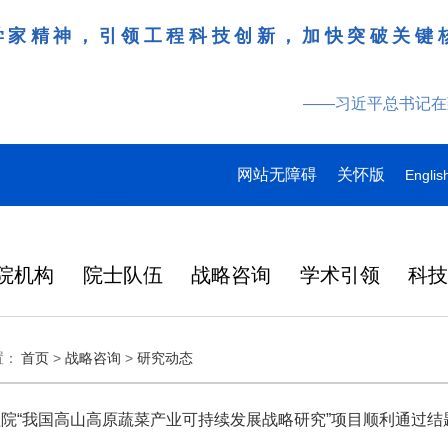
学家精神，引领工程科技创新，加快突破关键
——习近平总书记在
网站无障碍
关怀版
Englis
院机构
院士队伍
战略咨询
学术引领
科
领导
多
多
多
研究动态
战略咨询
工作动态
更多
院刊建设
更多
更多
更多
更多
更多
更多
置：
首页
>
战略咨询
>
研究动态
特
产
桌会
978
“近地小行星防御与利用战略
湖北研究院学术委员会会议
Engineering刊群
145
“耦合可再生能源的煤炭清洁高效利用战略研究”重点项目启动会在徐州召开
“农林类‘双一流’高校教育科技人才一体化发展战略实施路径与效能评价研究”项目启动会在昆明召开
人
2026-07-27
2026-07-29
在京举行
外籍院士名单
人
研究” 国际合作战略咨询项
暨项目评审会在武汉召开
炉
大
137
人
目启动会在京召开
院“我国高山高原蔬菜产业可持续发展战略研究”项目顺利通过结
在国家科学技术
略
日韩
2026年7月3日，中国工程院国
3月31日，中国工程科技发展战
6月17日，科睿唯安发布
化工、冶金与材料工程学部2026年科技战略咨询项目联合启动会在长沙召开
“教育科技人才一体发展战略实施路径与效能评价研究”“中国工程教育蓝皮书”项目启动会在北京召开
2026-07-27
2026-07-07
央
146
人
中央委员、中央候补委员和中央
国科协第十一次
研
成功
际合作战略咨询项目“近地小行
略湖北研究院（以下简称“湖北
证报告（Journal Citat