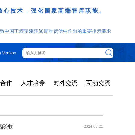
核心技术，强化国家高端智库职能。
致中国工程院建院30周年贺信中作出的重要指示要求
h Version
技合作
人才培养
对外交流
互动交流
工程院机构
院士增选
院士行
外籍院士
咨询管理制度
光华工程科技奖
更多
更多
更多
更多
更多
更多
更多
2025年度影响因子出
提名和评选
获奖人员名单
大事记
光华奖介绍
中国工程院关于印发《中国工程院咨询项目依托单位的管理规定》的通知
2025-12-08
机构图
智汇云岭药乡 赋能产业振兴
院领导
中国工程院院刊
通知公告
2025年当选外籍院士共24人
题验收
2024-05-21
光华工程科技奖简介
了2026年度期刊引
2026年5月19日-21日，中国工
2025-03-04
中国工程院关于印发《中国工程院院士科技咨询工作管理规定》的通知
2025-12-08
院士大会
主席团
ion Rreports，JC
程院云岭中药材院士行在昆明、