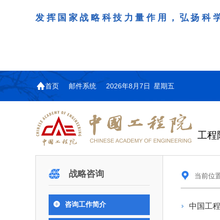
发挥国家战略科技力量作用，弘扬科
首页
邮件系统
2026年8月7日 星期五
工程
机构图
院士名单
院
咨询工作简介
学术研讨
工作动态
教育委员会简介
国际交流与合作动态
更
更
更
更多
战略咨询
当前位
中国工程院教育委员会以习近平新时代中国
江西研究院组织召开省校
第29届中日韩工程院圆
978
学部院士名单
人
医药卫生学部学术报告会
学研合作交流会
议在首尔召开
色社会主义思想为指导，深入贯彻落实党的二十
全体院士名单
机械与运载工程学部
咨询工作简介
中国工程
为深入贯彻落实习近平总书记
7月9日，中国工程科技发展战
2026年7月23日，第29届中
和二十届历次全会精神，按照全国教育大会和中
信息与电子工程学部
奖励大会、两院院士大会、中
江西研究院（以下简称“江西
工程院圆桌会议在韩国首尔