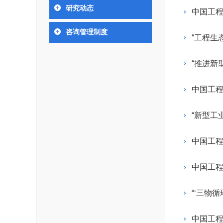
393
人才工作会议有关部署要求，切实履行教育委员
中国工程院是中国工程科学技术界最高荣
人
全国代表大会上的重要讲话精
究院”）联合江西省科技成果
举行。本届会议由韩国工程
研究动态
化工、冶金与材料工程学部
中国工程
各项职能，发挥工程教育领域国家高端智库作用
术引领作用，2026年7月10
移转化中心，组织江西省相关
值主办，三国工程院院士及
资深院士名单
性、咨询性学术机构。组织院士开展战略咨询
能源与矿业工程学部
院医药卫生学部学术报告会在
市、企业赴京与北京化工大学
100余人现场参会。韩国工
2026-08-
2026-04-
2026年中国工程科技论坛在京举行
中国工程院副院长邓秀新调研云南研究院
“非排他性国际材料与试验标准协作机制研究” 国际合作战略咨询项目启动会在京召开
为一体推进教育科技人才发展，统筹建设教育
咨询管理制度
究，为国家决策提供支撑服务是中国工程院的主
行。6位院士做报告，50余
办产学研合作交流会。北京化
国际关系委员会主席朴宰
“工程生
土木、水利与建筑工程学部
7
国、科技强国、人才强国提供支撑。主要任务有：
职能和中心工作之一。
人
会。
大学党委常委、副校长许海军
士、中国工程院国际合作局
环境与轻纺工程学部
2026-03-
2026-07-
“中欧农业绿色科技合作战略研究” 国际合作战略咨询项目启动会在京召开
中国工程院2026年地方研究院咨询项目管理工作培训会召开
健康中国与生物医药工程创新研讨会暨第五届中医药高质量发展大会在天津召开
江西省科学院党组成员、副院
长（主持工作）丁宁、日本
香港院士名单
一是贯彻落实习近平总书记重要指示批示精
党的二十大提出，完善国家科技创新体系，
“推进新
章国勇，江西研究院副院长邹
院原副院长原山优子致开幕
农业学部
和其他中央领导同志有关批示要求，围绕党中央
化科技战略咨询，提升国家创新体系整体效能。
出席会议。
2026-03-
2026-07-
中国工程院外籍院士参加第十八次院士大会系列活动
山西省人民政府 中国工程院合作委员会第一次会议在太原召开
第十五届化工、冶金与材料工程学术会议在广州召开
医药卫生学部
3
策部署，充分发挥高端智库作用，组织院士、专
人
国工程院以习近平新时代中国特色社会主义思想
中国工程
副
工程管理学部(85人,其中79 
台湾院士名单
开展与工程教育（包括工、农、医科）有关的咨
2026-03-
2026-05-
香港工程师学会交流团访问我院
中国工程院第四届科技合作委员会第四次会议在京召开
中国工程院工程科技学术研讨会——细胞治疗学术会议在京召开
指导，按照党中央、国务院战略部署，坚持“服务
研究，为党和国家决策提出咨询意见和建议。
“新型工
策、适度超前”，坚持以科学咨询支撑科学决策，
二是加强同教育界、产业界和科技界的联系
持“顶天立地”，积极推进国家工程科技思想库建设
中国工程
促进工程教育与经济建设紧密结合，促进工程技
国家高端智库建设试点工作，为提升我国科技创
人才的合理使用与科学管理。
能力、强化关键核心技术攻关、加快建设创新型
中国工程
三是积极推动我国继续工程教育的发展及其
家、支撑经济社会高质量发展、实现中华民族伟
系的建立和完善，促进院校工程教育与继续工程
复兴的中国梦，提供科技智力支撑。
“‘三物
育有机结合。
中国工程院组织开展的战略咨询研究，主要
四是加强工程教育的学术研究、宣传和科普
合国民经济和社会发展规划、计划，组织研究工
中国工程