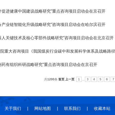
地
地
规
疗促进健康中国建设战略研究”重点咨询项目启动会在京召开
备产业链智能化升级战略研究”咨询项目启动会在哈尔滨召开
器人关键技术及核心零部件战略研究”咨询项目启动会在北京召开
程院重大咨询项目《我国煤炭行业碳中和发展科学体系及战略路
创药有组织科研战略研究”重点咨询项目启动会在京召开
共
1200
条
首页
上一页
1
...
3
4
5
6
7
关于我们
|
网站地图
|
联系我们
|
收藏本站