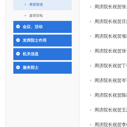
393
人才工作会议有关部署要求，切实履行教育委员会
中国工程院是中国工程科学技术界最高荣誉
人
全国代表大会上的重要讲话精神，充分
究院”）联合江西省科技成果转
举行。本届会议由韩国工程院轮
寿辰贺信
化工、冶金与材料工程学部
周济院长祝贺张
院长-张玉
各项职能，发挥工程教育领域国家高端智库作用，
术引领作用，2026年7月10日下午，
移转化中心，组织江西省相关地
值主办，三国工程院院士及代表
资深院士名单
性、咨询性学术机构。组织院士开展战略咨询研
能源与矿业工程学部
院医药卫生学部学术报告会在北京会议
市、企业赴京与北京化工大学举
100余人现场参会。韩国工程院
逝世唁电
2026-08-03
2026-04-11
2026
2026年中国工程科技论坛在京举行
中国工程院副院长邓秀新调研云南研究院
“非排他性国际材料与试验标准协作机制研究” 国际合作战略咨询项目启动会在京召开
为一体推进教育科技人才发展，统筹建设教育强
究，为国家决策提供支撑服务是中国工程院的主要
行。6位院士做报告，50余位院士参
办产学研合作交流会。北京化工
国际关系委员会主席朴宰佑院
周济院长祝贺庄
土木、水利与建筑工程学部
7
国、科技强国、人才强国提供支撑。主要任务有：
职能和中心工作之一。
会议、活动
人
会。
大学党委常委、副校长许海军，
士、中国工程院国际合作局副局
环境与轻纺工程学部
2026-03-26
2026-07-27
2026
“中欧农业绿色科技合作战略研究” 国际合作战略咨询项目启动会在京召开
中国工程院2026年地方研究院咨询项目管理工作培训会召开
健康中国与生物医药工程创新研讨会暨第五届中医药高质量发展大会在天津召开
江西省科学院党组成员、副院长
长（主持工作）丁宁、日本工程
香港院士名单
一是贯彻落实习近平总书记重要指示批示精神
党的二十大提出，完善国家科技创新体系，强
周济院长祝贺项
章国勇，江西研究院副院长邹慧
院原副院长原山优子致开幕辞。
农业学部
发挥院士作用
和其他中央领导同志有关批示要求，围绕党中央决
化科技战略咨询，提升国家创新体系整体效能。中
出席会议。
2026-03-24
2026-07-20
2026
中国工程院外籍院士参加第十八次院士大会系列活动
山西省人民政府 中国工程院合作委员会第一次会议在太原召开
第十五届化工、冶金与材料工程学术会议在广州召开
医药卫生学部
3
策部署，充分发挥高端智库作用，组织院士、专家
人
国工程院以习近平新时代中国特色社会主义思想为
周济院长祝贺张
机关信息
副院长-陈建
工程管理学部(85人,其中79 人为跨学
台湾院士名单
开展与工程教育（包括工、农、医科）有关的咨询
2026-03-04
2026-05-03
2026
香港工程师学会交流团访问我院
中国工程院第四届科技合作委员会第四次会议在京召开
中国工程院工程科技学术研讨会——细胞治疗学术会议在京召开
指导，按照党中央、国务院战略部署，坚持“服务决
研究，为党和国家决策提出咨询意见和建议。
周济院长祝贺丁
策、适度超前”，坚持以科学咨询支撑科学决策，坚
服务院士
二是加强同教育界、产业界和科技界的联系，
持“顶天立地”，积极推进国家工程科技思想库建设和
周济院长祝贺岑
促进工程教育与经济建设紧密结合，促进工程技术
国家高端智库建设试点工作，为提升我国科技创新
人才的合理使用与科学管理。
能力、强化关键核心技术攻关、加快建设创新型国
周济院长祝贺陈
三是积极推动我国继续工程教育的发展及其体
家、支撑经济社会高质量发展、实现中华民族伟大
系的建立和完善，促进院校工程教育与继续工程教
复兴的中国梦，提供科技智力支撑。
周济院长祝贺王
育有机结合。
中国工程院组织开展的战略咨询研究，主要结
四是加强工程教育的学术研究、宣传和科普工
合国民经济和社会发展规划、计划，组织研究工程
周济院长祝贺李