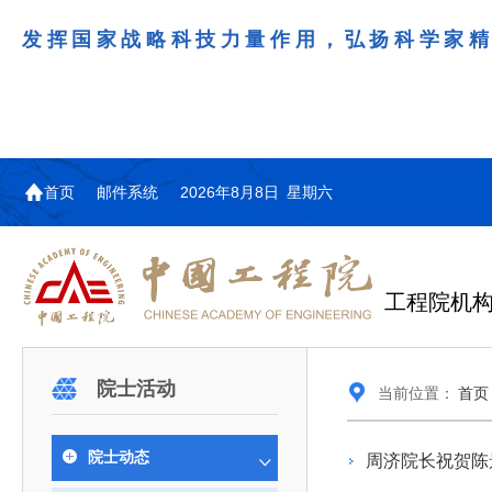
发挥国家战略科技力量作用，弘扬科学家
首页
邮件系统
2026年8月8日 星期六
工程院机
机构图
院士名单
院领导
咨询工作简介
学术研讨
工作动态
教育委员会简介
国际交流与合作动态
更多
更多
更多
更多
院士活动
当前位置：
首页
中国工程院教育委员会以习近平新时代中国特
江西研究院组织召开省校产
第29届中日韩工程院圆桌会
978
学部院士名单
人
医药卫生学部学术报告会在京举行
学研合作交流会
议在首尔召开
色社会主义思想为指导，深入贯彻落实党的二十大
全体院士名单
机械与运载工程学部
院士动态
周济院长祝贺陈
为深入贯彻落实习近平总书记在国家科
7月9日，中国工程科技发展战略
2026年7月23日，第29届中日韩
和二十届历次全会精神，按照全国教育大会和中央
信息与电子工程学部
奖励大会、两院院士大会、中国科协第
江西研究院（以下简称“江西研
工程院圆桌会议在韩国首尔成功