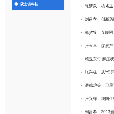
393
人才工作会议有关部署要求，切实履行教育委员会
中国工程院是中国工程科学技术界最高荣誉
人
全国代表大会上的重要讲话精神，充分
究院”）联合江西省科技成果转
举行。本届会议由韩国工程院轮
院士谈科技
化工、冶金与材料工程学部
陈清泉、杨裕生
院长-张玉
各项职能，发挥工程教育领域国家高端智库作用，
术引领作用，2026年7月10日下午，
移转化中心，组织江西省相关地
值主办，三国工程院院士及代表
资深院士名单
性、咨询性学术机构。组织院士开展战略咨询研
能源与矿业工程学部
院医药卫生学部学术报告会在北京会议
市、企业赴京与北京化工大学举
100余人现场参会。韩国工程院
2026-08-03
2026-04-11
2026
2026年中国工程科技论坛在京举行
中国工程院副院长邓秀新调研云南研究院
“非排他性国际材料与试验标准协作机制研究” 国际合作战略咨询项目启动会在京召开
为一体推进教育科技人才发展，统筹建设教育强
究，为国家决策提供支撑服务是中国工程院的主要
行。6位院士做报告，50余位院士参
办产学研合作交流会。北京化工
国际关系委员会主席朴宰佑院
刘昌孝：创新药
土木、水利与建筑工程学部
7
国、科技强国、人才强国提供支撑。主要任务有：
职能和中心工作之一。
人
会。
大学党委常委、副校长许海军，
士、中国工程院国际合作局副局
环境与轻纺工程学部
2026-03-26
2026-07-27
2026
“中欧农业绿色科技合作战略研究” 国际合作战略咨询项目启动会在京召开
中国工程院2026年地方研究院咨询项目管理工作培训会召开
健康中国与生物医药工程创新研讨会暨第五届中医药高质量发展大会在天津召开
江西省科学院党组成员、副院长
长（主持工作）丁宁、日本工程
香港院士名单
一是贯彻落实习近平总书记重要指示批示精神
党的二十大提出，完善国家科技创新体系，强
邬贺铨：互联网
章国勇，江西研究院副院长邹慧
院原副院长原山优子致开幕辞。
农业学部
和其他中央领导同志有关批示要求，围绕党中央决
化科技战略咨询，提升国家创新体系整体效能。中
出席会议。
2026-03-24
2026-07-20
2026
中国工程院外籍院士参加第十八次院士大会系列活动
山西省人民政府 中国工程院合作委员会第一次会议在太原召开
第十五届化工、冶金与材料工程学术会议在广州召开
医药卫生学部
3
策部署，充分发挥高端智库作用，组织院士、专家
人
国工程院以习近平新时代中国特色社会主义思想为
张玉卓：煤炭产
副院长-陈建
工程管理学部(85人,其中79 人为跨学
台湾院士名单
开展与工程教育（包括工、农、医科）有关的咨询
2026-03-04
2026-05-03
2026
香港工程师学会交流团访问我院
中国工程院第四届科技合作委员会第四次会议在京召开
中国工程院工程科技学术研讨会——细胞治疗学术会议在京召开
指导，按照党中央、国务院战略部署，坚持“服务决
研究，为党和国家决策提出咨询意见和建议。
顾玉东:手麻症
策、适度超前”，坚持以科学咨询支撑科学决策，坚
二是加强同教育界、产业界和科技界的联系，
持“顶天立地”，积极推进国家工程科技思想库建设和
张兴栋：从“怪异
促进工程教育与经济建设紧密结合，促进工程技术
国家高端智库建设试点工作，为提升我国科技创新
人才的合理使用与科学管理。
能力、强化关键核心技术攻关、加快建设创新型国
潘德炉等：卫星
三是积极推动我国继续工程教育的发展及其体
家、支撑经济社会高质量发展、实现中华民族伟大
系的建立和完善，促进院校工程教育与继续工程教
复兴的中国梦，提供科技智力支撑。
张兴栋：我国生
育有机结合。
中国工程院组织开展的战略咨询研究，主要结
四是加强工程教育的学术研究、宣传和科普工
合国民经济和社会发展规划、计划，组织研究工程
刘昌孝：2013