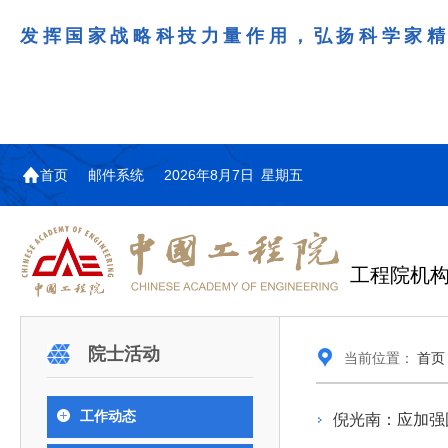
发挥国家战略科技力量作用，弘扬科学家
首页
邮件系统
2026年8月7日 星期五
工程院机
机构图
院士名单
院领导
咨询工作简介
学术研讨
工作动态
教育委员会简介
国际交流与合作动态
更多
更多
更多
更多
院士活动
当前位置：
首页
中国工程院教育委员会以习近平新时代中国特
江西研究院组织召开省校产
第29届中日韩工程院圆桌会
978
学部院士名单
人
医药卫生学部学术报告会在京举行
学研合作交流会
议在首尔召开
色社会主义思想为指导，深入贯彻落实党的二十大
全体院士名单
机械与运载工程学部
工作动态
倪光南：应加强
为深入贯彻落实习近平总书记在国家科
7月9日，中国工程科技发展战略
2026年7月23日，第29届中日韩
和二十届历次全会精神，按照全国教育大会和中央
信息与电子工程学部
奖励大会、两院院士大会、中国科协第
江西研究院（以下简称“江西研
工程院圆桌会议在韩国首尔成功