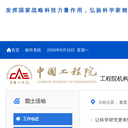
发挥国家战略科技力量作用，弘扬科学家
首页
邮件系统
2026年8月10日 星期一
工程院机
机构图
院士名单
院领导
咨询工作简介
学术研讨
工作动态
教育委员会简介
国际交流与合作动态
更多
更多
更多
更多
院士活动
当前位置：
首页
中国工程院教育委员会以习近平新时代中国特
江西研究院组织召开省校产
第29届中日韩工程院圆桌会
978
学部院士名单
人
医药卫生学部学术报告会在京举行
学研合作交流会
议在首尔召开
色社会主义思想为指导，深入贯彻落实党的二十大
全体院士名单
机械与运载工程学部
工作动态
让科学研究更有
为深入贯彻落实习近平总书记在国家科
7月9日，中国工程科技发展战略
2026年7月23日，第29届中日韩
和二十届历次全会精神，按照全国教育大会和中央
信息与电子工程学部
奖励大会、两院院士大会、中国科协第
江西研究院（以下简称“江西研
工程院圆桌会议在韩国首尔成功