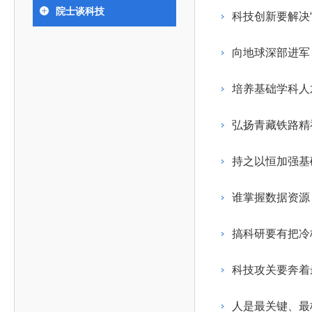
393
人才工作会议有关部署要求，切实履行教育委员会
中国工程院是中国工程科学技术界最高荣誉
人
全国代表大会上的重要讲话精神，充分
究院”）联合江西省科技成果转
举行。本届会议由韩国工程院轮
院士谈科技
化工、冶金与材料工程学部
科技创新要解决“
院长-张玉
各项职能，发挥工程教育领域国家高端智库作用，
术引领作用，2026年7月10日下午，
移转化中心，组织江西省相关地
值主办，三国工程院院士及代表
资深院士名单
性、咨询性学术机构。组织院士开展战略咨询研
能源与矿业工程学部
院医药卫生学部学术报告会在北京会议
市、企业赴京与北京化工大学举
100余人现场参会。韩国工程院
2026-08-03
2026-04-11
2026
2026年中国工程科技论坛在京举行
中国工程院副院长邓秀新调研云南研究院
“非排他性国际材料与试验标准协作机制研究” 国际合作战略咨询项目启动会在京召开
为一体推进教育科技人才发展，统筹建设教育强
究，为国家决策提供支撑服务是中国工程院的主要
行。6位院士做报告，50余位院士参
办产学研合作交流会。北京化工
国际关系委员会主席朴宰佑院
向地球深部进军
土木、水利与建筑工程学部
7
国、科技强国、人才强国提供支撑。主要任务有：
职能和中心工作之一。
人
会。
大学党委常委、副校长许海军，
士、中国工程院国际合作局副局
环境与轻纺工程学部
2026-03-26
2026-07-27
2026
“中欧农业绿色科技合作战略研究” 国际合作战略咨询项目启动会在京召开
中国工程院2026年地方研究院咨询项目管理工作培训会召开
健康中国与生物医药工程创新研讨会暨第五届中医药高质量发展大会在天津召开
江西省科学院党组成员、副院长
长（主持工作）丁宁、日本工程
香港院士名单
一是贯彻落实习近平总书记重要指示批示精神
党的二十大提出，完善国家科技创新体系，强
培养基础学科人
章国勇，江西研究院副院长邹慧
院原副院长原山优子致开幕辞。
农业学部
和其他中央领导同志有关批示要求，围绕党中央决
化科技战略咨询，提升国家创新体系整体效能。中
出席会议。
2026-03-24
2026-07-20
2026
中国工程院外籍院士参加第十八次院士大会系列活动
山西省人民政府 中国工程院合作委员会第一次会议在太原召开
第十五届化工、冶金与材料工程学术会议在广州召开
医药卫生学部
3
策部署，充分发挥高端智库作用，组织院士、专家
人
国工程院以习近平新时代中国特色社会主义思想为
弘扬青藏铁路精
副院长-陈建
工程管理学部(85人,其中79 人为跨学
台湾院士名单
开展与工程教育（包括工、农、医科）有关的咨询
2026-03-04
2026-05-03
2026
香港工程师学会交流团访问我院
中国工程院第四届科技合作委员会第四次会议在京召开
中国工程院工程科技学术研讨会——细胞治疗学术会议在京召开
指导，按照党中央、国务院战略部署，坚持“服务决
研究，为党和国家决策提出咨询意见和建议。
持之以恒加强基
策、适度超前”，坚持以科学咨询支撑科学决策，坚
二是加强同教育界、产业界和科技界的联系，
持“顶天立地”，积极推进国家工程科技思想库建设和
谁掌握数据资源
促进工程教育与经济建设紧密结合，促进工程技术
国家高端智库建设试点工作，为提升我国科技创新
人才的合理使用与科学管理。
能力、强化关键核心技术攻关、加快建设创新型国
搞科研要有把冷
三是积极推动我国继续工程教育的发展及其体
家、支撑经济社会高质量发展、实现中华民族伟大
系的建立和完善，促进院校工程教育与继续工程教
复兴的中国梦，提供科技智力支撑。
科技攻关要奔着
育有机结合。
中国工程院组织开展的战略咨询研究，主要结
四是加强工程教育的学术研究、宣传和科普工
合国民经济和社会发展规划、计划，组织研究工程
人是最关键、最