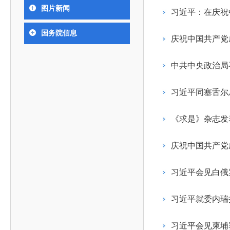
393
人才工作会议有关部署要求，切实履行教育委员会
中国工程院是中国工程科学技术界最高荣誉
人
全国代表大会上的重要讲话精神，充分
究院”）联合江西省科技成果转
举行。本届会议由韩国工程院轮
图片新闻
化工、冶金与材料工程学部
习近平：在庆祝
院长-张玉
各项职能，发挥工程教育领域国家高端智库作用，
术引领作用，2026年7月10日下午，
移转化中心，组织江西省相关地
值主办，三国工程院院士及代表
资深院士名单
性、咨询性学术机构。组织院士开展战略咨询研
能源与矿业工程学部
院医药卫生学部学术报告会在北京会议
市、企业赴京与北京化工大学举
100余人现场参会。韩国工程院
2026-08-03
2026-04-11
2026
2026年中国工程科技论坛在京举行
中国工程院副院长邓秀新调研云南研究院
“非排他性国际材料与试验标准协作机制研究” 国际合作战略咨询项目启动会在京召开
为一体推进教育科技人才发展，统筹建设教育强
国务院信息
究，为国家决策提供支撑服务是中国工程院的主要
行。6位院士做报告，50余位院士参
办产学研合作交流会。北京化工
国际关系委员会主席朴宰佑院
庆祝中国共产党
土木、水利与建筑工程学部
7
国、科技强国、人才强国提供支撑。主要任务有：
职能和中心工作之一。
人
会。
大学党委常委、副校长许海军，
士、中国工程院国际合作局副局
环境与轻纺工程学部
2026-03-26
2026-07-27
2026
“中欧农业绿色科技合作战略研究” 国际合作战略咨询项目启动会在京召开
中国工程院2026年地方研究院咨询项目管理工作培训会召开
健康中国与生物医药工程创新研讨会暨第五届中医药高质量发展大会在天津召开
江西省科学院党组成员、副院长
长（主持工作）丁宁、日本工程
香港院士名单
一是贯彻落实习近平总书记重要指示批示精神
党的二十大提出，完善国家科技创新体系，强
中共中央政治局
章国勇，江西研究院副院长邹慧
院原副院长原山优子致开幕辞。
农业学部
和其他中央领导同志有关批示要求，围绕党中央决
化科技战略咨询，提升国家创新体系整体效能。中
出席会议。
2026-03-24
2026-07-20
2026
中国工程院外籍院士参加第十八次院士大会系列活动
山西省人民政府 中国工程院合作委员会第一次会议在太原召开
第十五届化工、冶金与材料工程学术会议在广州召开
医药卫生学部
3
策部署，充分发挥高端智库作用，组织院士、专家
人
国工程院以习近平新时代中国特色社会主义思想为
习近平同塞舌尔
副院长-陈建
工程管理学部(85人,其中79 人为跨学
台湾院士名单
开展与工程教育（包括工、农、医科）有关的咨询
2026-03-04
2026-05-03
2026
香港工程师学会交流团访问我院
中国工程院第四届科技合作委员会第四次会议在京召开
中国工程院工程科技学术研讨会——细胞治疗学术会议在京召开
指导，按照党中央、国务院战略部署，坚持“服务决
研究，为党和国家决策提出咨询意见和建议。
《求是》杂志发
策、适度超前”，坚持以科学咨询支撑科学决策，坚
二是加强同教育界、产业界和科技界的联系，
持“顶天立地”，积极推进国家工程科技思想库建设和
促进工程教育与经济建设紧密结合，促进工程技术
国家高端智库建设试点工作，为提升我国科技创新
人才的合理使用与科学管理。
能力、强化关键核心技术攻关、加快建设创新型国
习近平会见白俄
三是积极推动我国继续工程教育的发展及其体
家、支撑经济社会高质量发展、实现中华民族伟大
系的建立和完善，促进院校工程教育与继续工程教
复兴的中国梦，提供科技智力支撑。
习近平就委内瑞
育有机结合。
中国工程院组织开展的战略咨询研究，主要结
四是加强工程教育的学术研究、宣传和科普工
合国民经济和社会发展规划、计划，组织研究工程
习近平会见柬埔