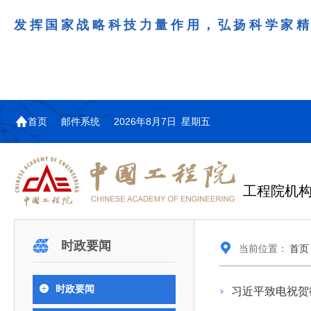
发挥国家战略科技力量作用，弘扬科学家
首页
邮件系统
2026年8月7日 星期五
工程院机
机构图
院士名单
院领导
咨询工作简介
学术研讨
工作动态
教育委员会简介
国际交流与合作动态
更多
更多
更多
更多
时政要闻
当前位置：
首页
中国工程院教育委员会以习近平新时代中国特
江西研究院组织召开省校产
第29届中日韩工程院圆桌会
978
学部院士名单
人
医药卫生学部学术报告会在京举行
学研合作交流会
议在首尔召开
色社会主义思想为指导，深入贯彻落实党的二十大
全体院士名单
机械与运载工程学部
时政要闻
习近平致电祝贺
为深入贯彻落实习近平总书记在国家科
7月9日，中国工程科技发展战略
2026年7月23日，第29届中日韩
和二十届历次全会精神，按照全国教育大会和中央
信息与电子工程学部
奖励大会、两院院士大会、中国科协第
江西研究院（以下简称“江西研
工程院圆桌会议在韩国首尔成功