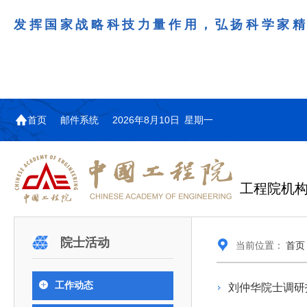
发挥国家战略科技力量作用，弘扬科学家
首页
邮件系统
2026年8月10日 星期一
工程院机
机构图
院士名单
院领导
咨询工作简介
学术研讨
工作动态
教育委员会简介
国际交流与合作动态
更多
更多
更多
更多
院士活动
当前位置：
首页
中国工程院教育委员会以习近平新时代中国特
江西研究院组织召开省校产
第29届中日韩工程院圆桌会
978
学部院士名单
人
医药卫生学部学术报告会在京举行
学研合作交流会
议在首尔召开
色社会主义思想为指导，深入贯彻落实党的二十大
全体院士名单
机械与运载工程学部
工作动态
刘仲华院士调研
为深入贯彻落实习近平总书记在国家科
7月9日，中国工程科技发展战略
2026年7月23日，第29届中日韩
和二十届历次全会精神，按照全国教育大会和中央
信息与电子工程学部
奖励大会、两院院士大会、中国科协第
江西研究院（以下简称“江西研
工程院圆桌会议在韩国首尔成功