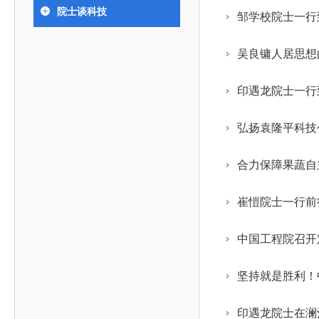
393
人才工作会议有关部署要求，切实履行教育委员会
中国工程院是中国工程科学技术界最高荣誉
人
全国代表大会上的重要讲话精神，充分
究院”）联合江西省科技成果转
举行。本届会议由韩国工程院轮
院士谈科技
化工、冶金与材料工程学部
邹学校院士一行
院长-张玉
各项职能，发挥工程教育领域国家高端智库作用，
术引领作用，2026年7月10日下午，
移转化中心，组织江西省相关地
值主办，三国工程院院士及代表
资深院士名单
性、咨询性学术机构。组织院士开展战略咨询研
能源与矿业工程学部
院医药卫生学部学术报告会在北京会议
市、企业赴京与北京化工大学举
100余人现场参会。韩国工程院
2026-08-03
2026-04-11
2026
2026年中国工程科技论坛在京举行
中国工程院副院长邓秀新调研云南研究院
“非排他性国际材料与试验标准协作机制研究” 国际合作战略咨询项目启动会在京召开
为一体推进教育科技人才发展，统筹建设教育强
究，为国家决策提供支撑服务是中国工程院的主要
行。6位院士做报告，50余位院士参
办产学研合作交流会。北京化工
国际关系委员会主席朴宰佑院
吴良镛人居思想
土木、水利与建筑工程学部
7
国、科技强国、人才强国提供支撑。主要任务有：
职能和中心工作之一。
人
会。
大学党委常委、副校长许海军，
士、中国工程院国际合作局副局
环境与轻纺工程学部
2026-03-26
2026-07-27
2026
“中欧农业绿色科技合作战略研究” 国际合作战略咨询项目启动会在京召开
中国工程院2026年地方研究院咨询项目管理工作培训会召开
健康中国与生物医药工程创新研讨会暨第五届中医药高质量发展大会在天津召开
江西省科学院党组成员、副院长
长（主持工作）丁宁、日本工程
香港院士名单
一是贯彻落实习近平总书记重要指示批示精神
党的二十大提出，完善国家科技创新体系，强
印遇龙院士一行
章国勇，江西研究院副院长邹慧
院原副院长原山优子致开幕辞。
农业学部
和其他中央领导同志有关批示要求，围绕党中央决
化科技战略咨询，提升国家创新体系整体效能。中
出席会议。
2026-03-24
2026-07-20
2026
中国工程院外籍院士参加第十八次院士大会系列活动
山西省人民政府 中国工程院合作委员会第一次会议在太原召开
第十五届化工、冶金与材料工程学术会议在广州召开
医药卫生学部
3
策部署，充分发挥高端智库作用，组织院士、专家
人
国工程院以习近平新时代中国特色社会主义思想为
弘扬袁隆平科技
副院长-陈建
工程管理学部(85人,其中79 人为跨学
台湾院士名单
开展与工程教育（包括工、农、医科）有关的咨询
2026-03-04
2026-05-03
2026
香港工程师学会交流团访问我院
中国工程院第四届科技合作委员会第四次会议在京召开
中国工程院工程科技学术研讨会——细胞治疗学术会议在京召开
指导，按照党中央、国务院战略部署，坚持“服务决
研究，为党和国家决策提出咨询意见和建议。
合力保障果蔬自
策、适度超前”，坚持以科学咨询支撑科学决策，坚
二是加强同教育界、产业界和科技界的联系，
持“顶天立地”，积极推进国家工程科技思想库建设和
崔愷院士一行前
促进工程教育与经济建设紧密结合，促进工程技术
国家高端智库建设试点工作，为提升我国科技创新
人才的合理使用与科学管理。
能力、强化关键核心技术攻关、加快建设创新型国
中国工程院召开
三是积极推动我国继续工程教育的发展及其体
家、支撑经济社会高质量发展、实现中华民族伟大
系的建立和完善，促进院校工程教育与继续工程教
复兴的中国梦，提供科技智力支撑。
坚持就是胜利！
育有机结合。
中国工程院组织开展的战略咨询研究，主要结
四是加强工程教育的学术研究、宣传和科普工
合国民经济和社会发展规划、计划，组织研究工程
印遇龙院士在澜