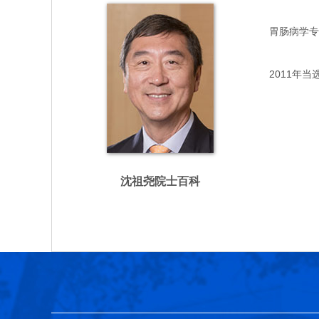
胃肠病学专家，
2011年当
沈祖尧院士百科