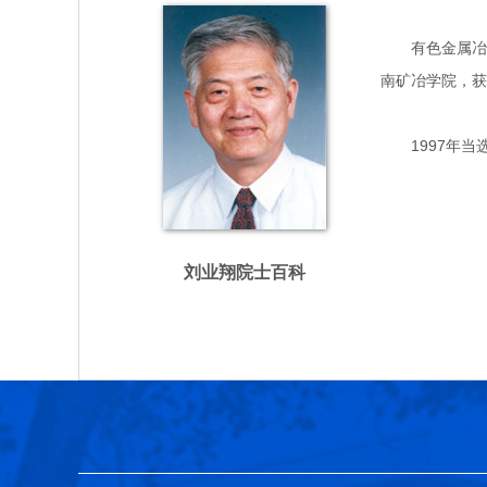
有色金属冶金专
南矿冶学院，获
1997年当
刘业翔院士百科