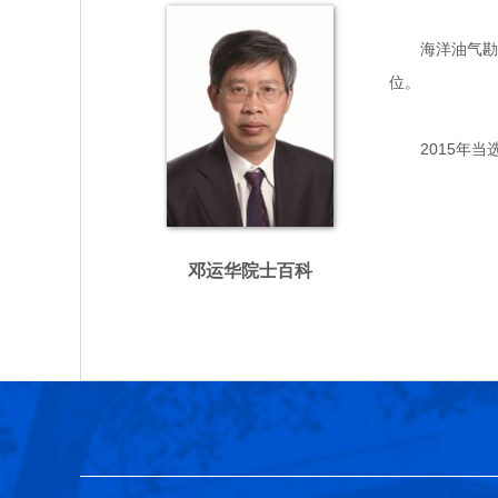
海洋油气勘探专
位。
2015年当
邓运华院士百科