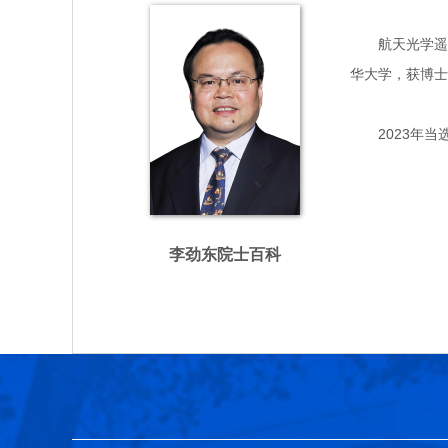
航天光学遥感领
华大学，获博士
2023年当
李劲东院士百科