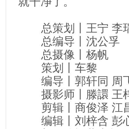
就干净了。
总策划丨王宁 李
总编导丨沈公孚
总摄像丨杨帆
策划丨车黎
编导丨郭轩同 周飞
摄影师丨滕譞 王梓
剪辑丨商俊泽 江
编辑丨刘梓含 彭心