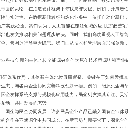
，重点推进数据治理体系建设。由于管理体制影响，数据条块分
点带面的策略，在顶层设计框架下寻找局部突破。例如，开展岩
范性与实时性。在数据基础较好的炼化业务中，依托自动化基础
广实践经验。我们认为，人工智能在能源领域的应用是“必选项
源部也发文推动相关问题逐步解决。同时，我们高度重视人工智
安全、管网运行等重大隐患。我们正从技术和管理层面加强创新
科技创新的主体地位？能源央企作为原创技术策源地和产业链“
体系优势，其创新主体地位毋庸置疑。关键在于如何发挥其“
作生态，与各类企业协同完善科技创新环境。例如，能源央企与
：国企发挥系统支撑与规模化应用能力，民企则发挥其专注、灵
性互动、共同发展的态势。
国企与民企协同发展，许多民营企业产品已融入国有企业体系
业的合作在不断深化中共同成长。在新形势与新要求下，深化合