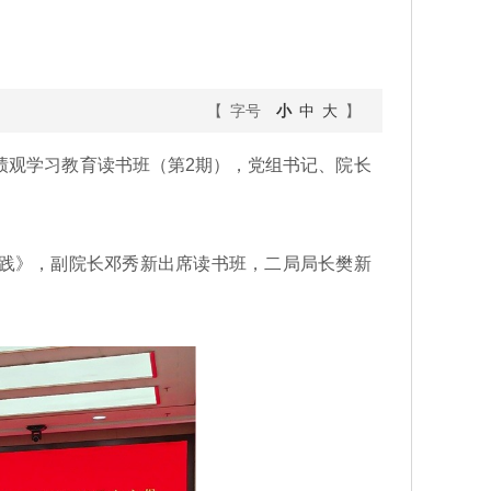
【 字号
小
中
大
】
政绩观学习教育读书班（第2期），党组书记、院长
践》，副院长邓秀新出席读书班，二局局长樊新