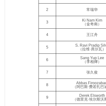
2
常瑞华
Ki Nam Kim
3
（金奇南）
4
王江舟
S. Ravi Pradip Sil
5
（拉维·席尔瓦）
Sang Yup Lee
6
（李相燁）
7
张久俊
Abbas Firoozaba
8
（阿巴斯·费若扎巴
Derek Elsworth
9
（德里克·埃尔斯沃